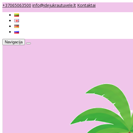
+37065063500
info@idejukrautuvele.lt
Kontaktai
Navigacija