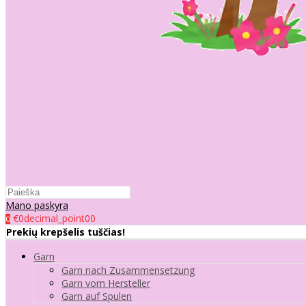
Mano paskyra
€0decimal_point00
0
Prekių krepšelis tuščias!
Garn
Garn nach Zusammensetzung
Garn vom Hersteller
Garn auf Spulen