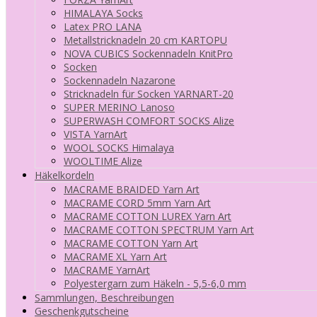
HIMALAYA Socks
Latex PRO LANA
Metallstricknadeln 20 cm KARTOPU
NOVA CUBICS Sockennadeln KnitPro
Socken
Sockennadeln Nazarone
Stricknadeln für Socken YARNART-20
SUPER MERINO Lanoso
SUPERWASH COMFORT SOCKS Alize
VISTA YarnArt
WOOL SOCKS Himalaya
WOOLTIME Alize
Häkelkordeln
MACRAME BRAIDED Yarn Art
MACRAME CORD 5mm Yarn Art
MACRAME COTTON LUREX Yarn Art
MACRAME COTTON SPECTRUM Yarn Art
MACRAME COTTON Yarn Art
MACRAME XL Yarn Art
MACRAME YarnArt
Polyestergarn zum Häkeln - 5,5-6,0 mm
Sammlungen, Beschreibungen
Geschenkgutscheine