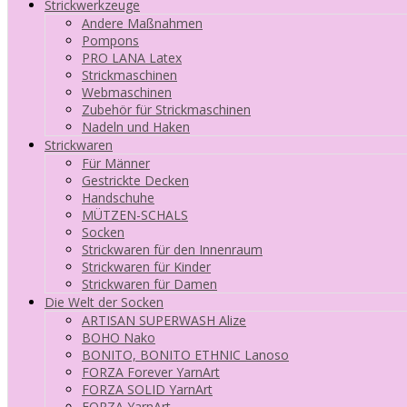
Strickwerkzeuge
Andere Maßnahmen
Pompons
PRO LANA Latex
Strickmaschinen
Webmaschinen
Zubehör für Strickmaschinen
Nadeln und Haken
Strickwaren
Für Männer
Gestrickte Decken
Handschuhe
MÜTZEN-SCHALS
Socken
Strickwaren für den Innenraum
Strickwaren für Kinder
Strickwaren für Damen
Die Welt der Socken
ARTISAN SUPERWASH Alize
BOHO Nako
BONITO, BONITO ETHNIC Lanoso
FORZA Forever YarnArt
FORZA SOLID YarnArt
FORZA YarnArt