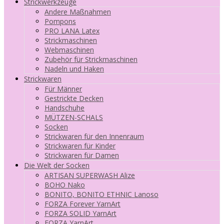
Strickwerkzeuge
Andere Maßnahmen
Pompons
PRO LANA Latex
Strickmaschinen
Webmaschinen
Zubehör für Strickmaschinen
Nadeln und Haken
Strickwaren
Für Männer
Gestrickte Decken
Handschuhe
MÜTZEN-SCHALS
Socken
Strickwaren für den Innenraum
Strickwaren für Kinder
Strickwaren für Damen
Die Welt der Socken
ARTISAN SUPERWASH Alize
BOHO Nako
BONITO, BONITO ETHNIC Lanoso
FORZA Forever YarnArt
FORZA SOLID YarnArt
FORZA YarnArt