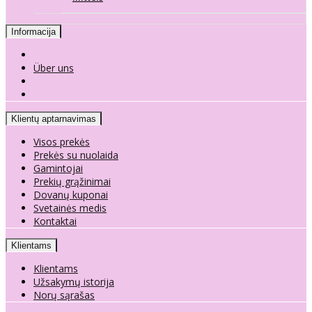
Informacija
Über uns
Klientų aptarnavimas
Visos prekės
Prekės su nuolaida
Gamintojai
Prekių grąžinimai
Dovanų kuponai
Svetainės medis
Kontaktai
Klientams
Klientams
Užsakymų istorija
Norų sąrašas