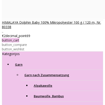
HIMALAYA Dolphin Baby 100% Mikropolyester 100 g / 120 m, Nr.
80338
..
€2decimal_point69
button_cart
button_compare
button_wishlist
Kategorijos
Garn
Garn nach Zusammensetzung
Alpakawolle
Baumwolle, Bambus