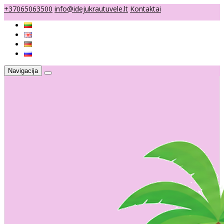
+37065063500
info@idejukrautuvele.lt
Kontaktai
Navigacija