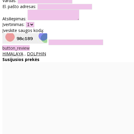
Vardas:
El. pašto adresas:
Atsiliepimas:
Įvertinimas:
Įveskite saugos kodą:
button_review
HIMALAYA
,
DOLPHIN
Susijusios prekės