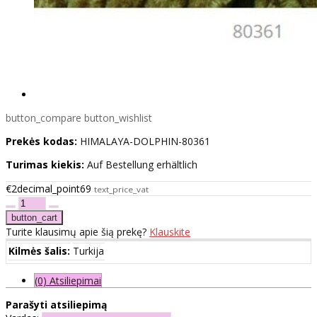
button_compare
button_wishlist
Prekės kodas:
HIMALAYA-DOLPHIN-80361
Turimas kiekis:
Auf Bestellung erhältlich
€2decimal_point69
text_price_vat
Turite klausimų apie šią prekę?
Klauskite
Kilmės šalis:
Turkija
(0) Atsiliepimai
Parašyti atsiliepimą