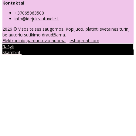
Kontaktai
+37065063500
info@idejukrautuvele.lt
2026 © Visos teisės saugomos. Kopijuoti, platinti svetainės turinį
be autorių sutikimo draudžiama.
Elektroninių parduotuvių nuoma
-
eshoprent.com
Rašyti
Skambinti