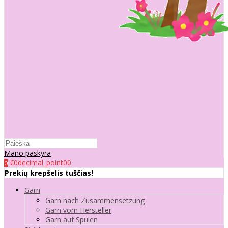
Mano paskyra
€0decimal_point00
0
Prekių krepšelis tuščias!
Garn
Garn nach Zusammensetzung
Garn vom Hersteller
Garn auf Spulen