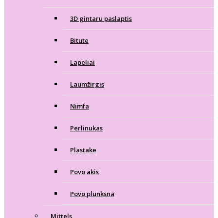
3D gintaru paslaptis
Bitute
Lapeliai
Laumžirgis
Nimfa
Perlinukas
Plastake
Povo akis
Povo plunksna
Mittels