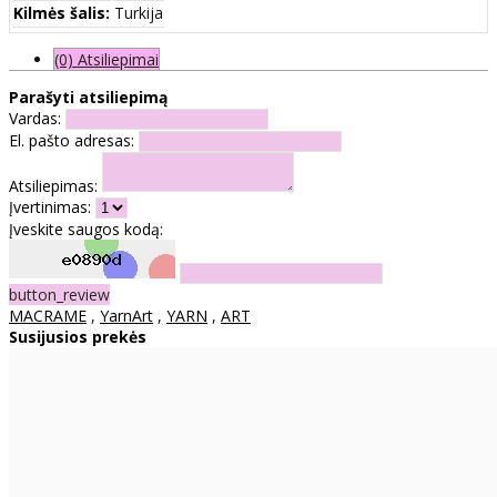
Kilmės šalis:
Turkija
(0) Atsiliepimai
Parašyti atsiliepimą
Vardas:
El. pašto adresas:
Atsiliepimas:
Įvertinimas:
Įveskite saugos kodą:
button_review
MACRAME
,
YarnArt
,
YARN
,
ART
Susijusios prekės