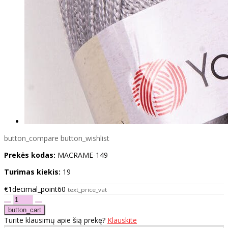
button_compare
button_wishlist
Prekės kodas:
MACRAME-149
Turimas kiekis:
19
€1decimal_point60
text_price_vat
Turite klausimų apie šią prekę?
Klauskite