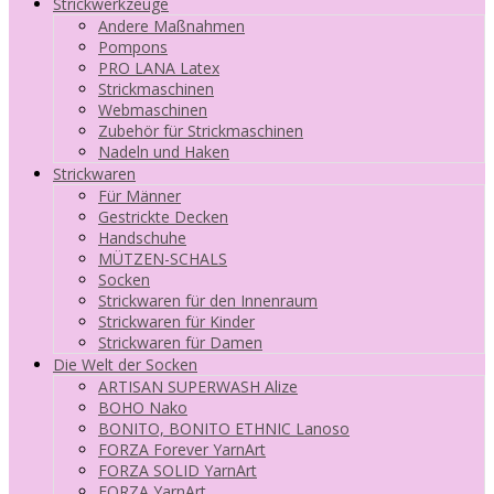
Strickwerkzeuge
Andere Maßnahmen
Pompons
PRO LANA Latex
Strickmaschinen
Webmaschinen
Zubehör für Strickmaschinen
Nadeln und Haken
Strickwaren
Für Männer
Gestrickte Decken
Handschuhe
MÜTZEN-SCHALS
Socken
Strickwaren für den Innenraum
Strickwaren für Kinder
Strickwaren für Damen
Die Welt der Socken
ARTISAN SUPERWASH Alize
BOHO Nako
BONITO, BONITO ETHNIC Lanoso
FORZA Forever YarnArt
FORZA SOLID YarnArt
FORZA YarnArt