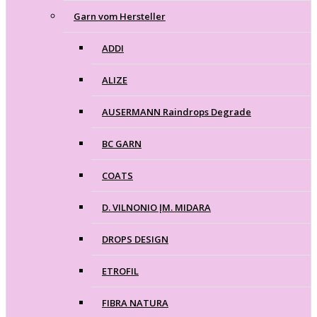
Garn vom Hersteller
ADDI
ALIZE
AUSERMANN Raindrops Degrade
BC GARN
COATS
D. VILNONIO ĮM. MIDARA
DROPS DESIGN
ETROFIL
FIBRA NATURA