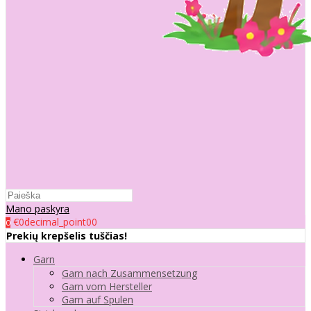
Mano paskyra
€0decimal_point00
0
Prekių krepšelis tuščias!
Garn
Garn nach Zusammensetzung
Garn vom Hersteller
Garn auf Spulen