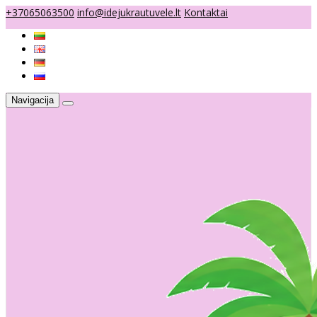
+37065063500
info@idejukrautuvele.lt
Kontaktai
Navigacija