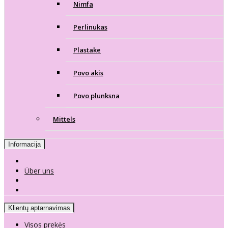
Nimfa
Perlinukas
Plastake
Povo akis
Povo plunksna
Mittels
Informacija
Über uns
Klientų aptarnavimas
Visos prekės