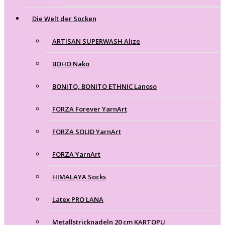
Die Welt der Socken
ARTISAN SUPERWASH Alize
BOHO Nako
BONITO, BONITO ETHNIC Lanoso
FORZA Forever YarnArt
FORZA SOLID YarnArt
FORZA YarnArt
HIMALAYA Socks
Latex PRO LANA
Metallstricknadeln 20 cm KARTOPU