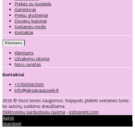
Prekės su nuolaida
Gamintojai
Prekių grąžinimai
Dovanų kuponai
Svetainės medis
Kontaktai
Klientams
Klientams
Užsakymų istorija
Norų sąrašas
Kontaktai
+37065063500
info@idejukrautuvele.lt
2026 © Visos teisės saugomos. Kopijuoti, platinti svetainės turinį
be autorių sutikimo draudžiama.
Elektroninių parduotuvių nuoma
-
eshoprent.com
Rašyti
Skambinti