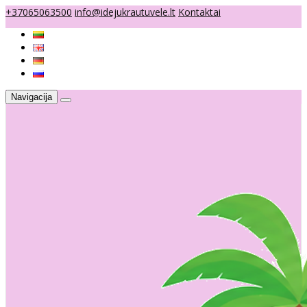
+37065063500
info@idejukrautuvele.lt
Kontaktai
Navigacija