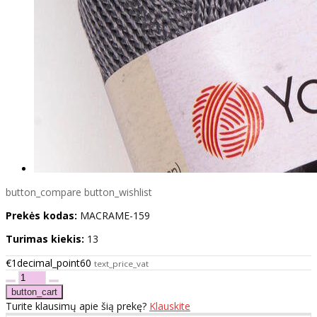
button_compare
button_wishlist
Prekės kodas:
MACRAME-159
Turimas kiekis:
13
€1decimal_point60
text_price_vat
Turite klausimų apie šią prekę?
Klauskite