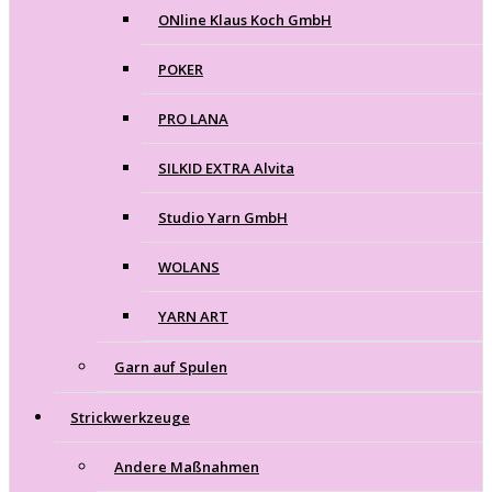
ONline Klaus Koch GmbH
POKER
PRO LANA
SILKID EXTRA Alvita
Studio Yarn GmbH
WOLANS
YARN ART
Garn auf Spulen
Strickwerkzeuge
Andere Maßnahmen