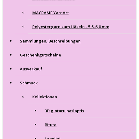
MACRAME YarnArt
Polyestergarn zum Häkeln - 5,5-6,0 mm
Sammlungen, Beschreibungen
Geschenkgutscheine
Ausverkauf
Schmuck
Kollektionen
3D gintaru paslaptis
Bitute
Lapeliai