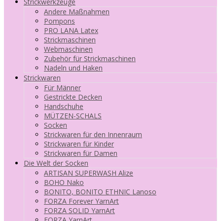
Strickwerkzeuge
Andere Maßnahmen
Pompons
PRO LANA Latex
Strickmaschinen
Webmaschinen
Zubehör für Strickmaschinen
Nadeln und Haken
Strickwaren
Für Männer
Gestrickte Decken
Handschuhe
MÜTZEN-SCHALS
Socken
Strickwaren für den Innenraum
Strickwaren für Kinder
Strickwaren für Damen
Die Welt der Socken
ARTISAN SUPERWASH Alize
BOHO Nako
BONITO, BONITO ETHNIC Lanoso
FORZA Forever YarnArt
FORZA SOLID YarnArt
FORZA YarnArt