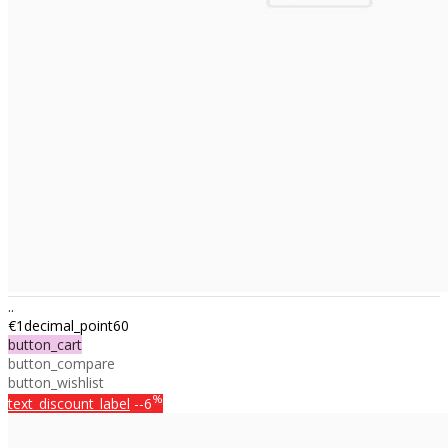
..
€1decimal_point60
button_cart
button_compare
button_wishlist
%
text_discount_label
--6