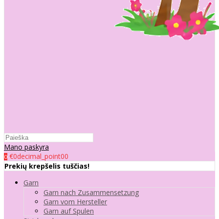
Mano paskyra
€0decimal_point00
0
Prekių krepšelis tuščias!
Garn
Garn nach Zusammensetzung
Garn vom Hersteller
Garn auf Spulen