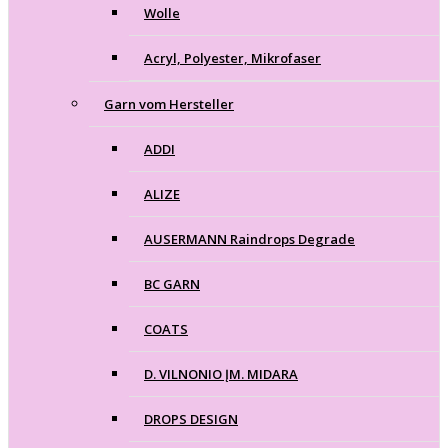
Wolle
Acryl, Polyester, Mikrofaser
Garn vom Hersteller
ADDI
ALIZE
AUSERMANN Raindrops Degrade
BC GARN
COATS
D. VILNONIO ĮM. MIDARA
DROPS DESIGN