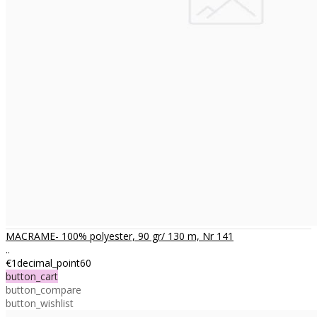
MACRAME- 100% polyester, 90 gr/ 130 m, Nr 141
..
€1decimal_point60
button_cart
button_compare
button_wishlist