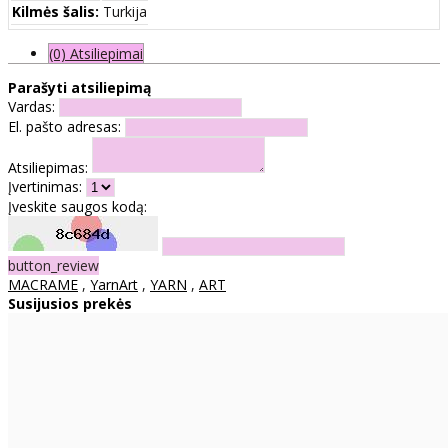
Kilmės šalis:
Turkija
(0) Atsiliepimai
Parašyti atsiliepimą
Vardas:
El. pašto adresas:
Atsiliepimas:
Įvertinimas:
Įveskite saugos kodą:
button_review
MACRAME
,
YarnArt
,
YARN
,
ART
Susijusios prekės