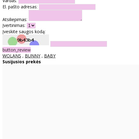
Vardas:
El. pašto adresas:
Atsiliepimas:
Įvertinimas:
Įveskite saugos kodą:
button_review
WOLANS
,
BUNNY
,
BABY
Susijusios prekės