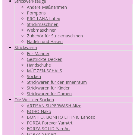
Strickwerkzeuge
Andere Maßnahmen
Pompons
PRO LANA Latex
Strickmaschinen
Webmaschinen
Zubehör für Strickmaschinen
Nadeln und Haken
Strickwaren
Für Männer
Gestrickte Decken
Handschuhe
MÜTZEN-SCHALS
Socken
Strickwaren für den Innenraum
Strickwaren für Kinder
Strickwaren für Damen
Die Welt der Socken
ARTISAN SUPERWASH Alize
BOHO Nako
BONITO, BONITO ETHNIC Lanoso
FORZA Forever YarnArt
FORZA SOLID YarnArt
FORZA YarnArt