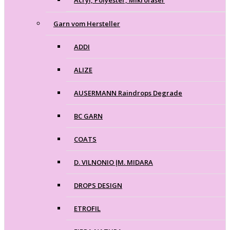
Garn vom Hersteller
ADDI
ALIZE
AUSERMANN Raindrops Degrade
BC GARN
COATS
D. VILNONIO ĮM. MIDARA
DROPS DESIGN
ETROFIL