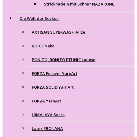
Stricknadeln mit Schnur NAZARONE
Die Welt der Socken
ARTISAN SUPERWASH Alize
BOHO Nako
BONITO, BONITO ETHNIC Lanoso
FORZA Forever YarnArt
FORZA SOLID YarnArt
FORZA YarnArt
HIMALAYA Socks
Latex PRO LANA