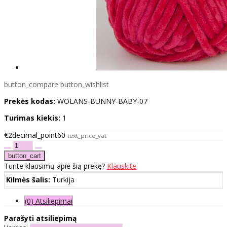
button_compare
button_wishlist
Prekės kodas:
WOLANS-BUNNY-BABY-07
Turimas kiekis:
1
€2decimal_point60
text_price_vat
Turite klausimų apie šią prekę?
Klauskite
Kilmės šalis:
Turkija
(0) Atsiliepimai
Parašyti atsiliepimą