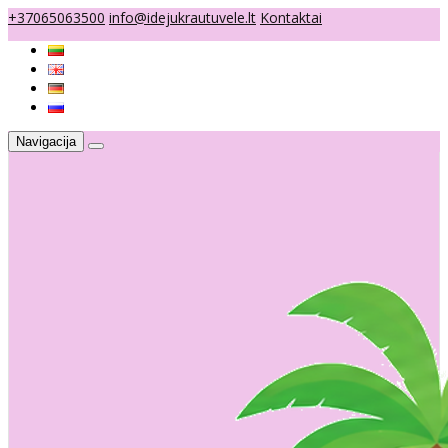
+37065063500
info@idejukrautuvele.lt
Kontaktai
Navigacija