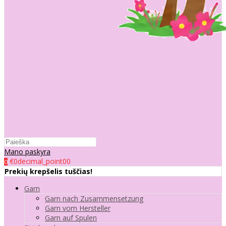
Mano paskyra
€0decimal_point00
0
Prekių krepšelis tuščias!
Garn
Garn nach Zusammensetzung
Garn vom Hersteller
Garn auf Spulen