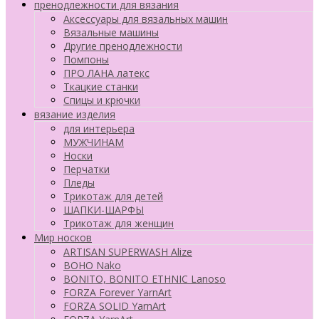
пренодлежности для вязания
Аксессуары для вязальных машин
Вязальные машины
Другие пренодлежности
Помпоны
ПРО ЛАНА латекс
Ткацкие станки
Cпицы и крючки
вязание изделия
для интерьера
МУЖЧИНАМ
Носки
Перчатки
Пледы
Трикотаж для детей
ШАПКИ-ШАРФЫ
Трикотаж для женщин
Мир носков
ARTISAN SUPERWASH Alize
BOHO Nako
BONITO, BONITO ETHNIC Lanoso
FORZA Forever YarnArt
FORZA SOLID YarnArt