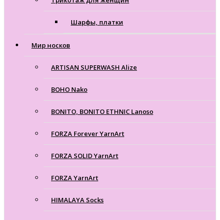
Трикотаж для женщин
Шарфы, платки
Мир носков
ARTISAN SUPERWASH Alize
BOHO Nako
BONITO, BONITO ETHNIC Lanoso
FORZA Forever YarnArt
FORZA SOLID YarnArt
FORZA YarnArt
HIMALAYA Socks