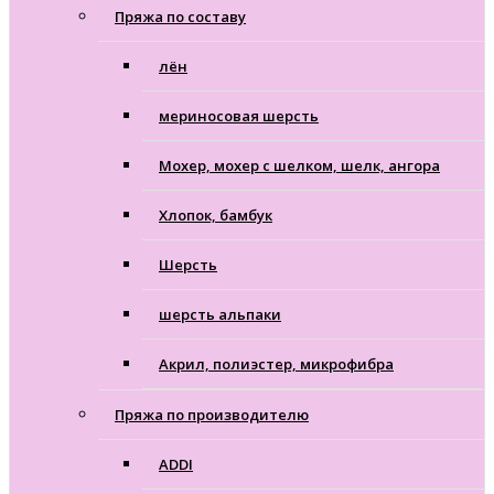
Пряжа по составу
лён
мериносовая шерсть
Мохер, мохер с шелком, шелк, ангора
Хлопок, бамбук
Шерсть
шерсть альпаки
Акрил, полиэстер, микрофибра
Пряжа по производителю
ADDI