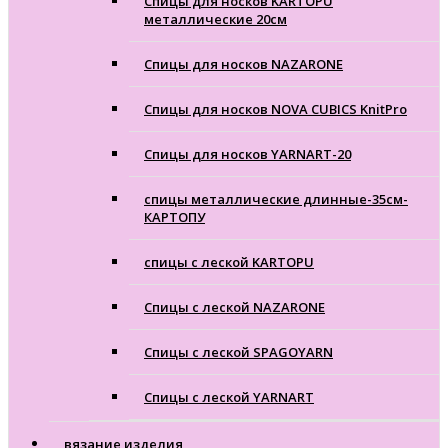
Спицы для носков KARTOPU
металлические 20см
Спицы для носков NAZARONE
Спицы для носков NOVA CUBICS KnitPro
Спицы для носков YARNART-20
спицы металлические длинные-35см-
КАРТОПУ
спицы с леской KARTOPU
Спицы с леской NAZARONE
Спицы с леской SPAGOYARN
Спицы с леской YARNART
вязание изделия