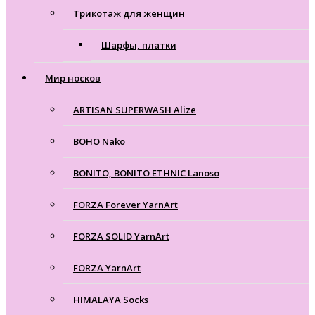
Трикотаж для женщин
Шарфы, платки
Мир носков
ARTISAN SUPERWASH Alize
BOHO Nako
BONITO, BONITO ETHNIC Lanoso
FORZA Forever YarnArt
FORZA SOLID YarnArt
FORZA YarnArt
HIMALAYA Socks