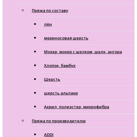
Пряжа по составу
лён
мериносовая шерсть
Мохер, мохер с шелком, шелк, ангора
Хлопок, бамбук
Шерсть
шерсть альпаки
Акрил, полиэстер, микрофибра
Пряжа по производителю
ADDI