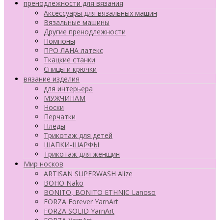
пренодлежности для вязания
Аксессуары для вязальных машин
Вязальные машины
Другие пренодлежности
Помпоны
ПРО ЛАНА латекс
Ткацкие станки
Cпицы и крючки
вязание изделия
для интерьера
МУЖЧИНАМ
Носки
Перчатки
Пледы
Трикотаж для детей
ШАПКИ-ШАРФЫ
Трикотаж для женщин
Мир носков
ARTISAN SUPERWASH Alize
BOHO Nako
BONITO, BONITO ETHNIC Lanoso
FORZA Forever YarnArt
FORZA SOLID YarnArt