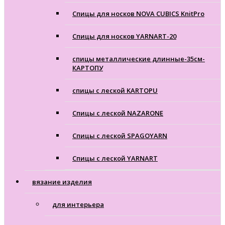
Спицы для носков NOVA CUBICS KnitPro
Спицы для носков YARNART-20
спицы металлические длинные-35см-
КАРТОПУ
спицы с леской KARTOPU
Спицы с леской NAZARONE
Спицы с леской SPAGOYARN
Спицы с леской YARNART
вязание изделия
для интерьера