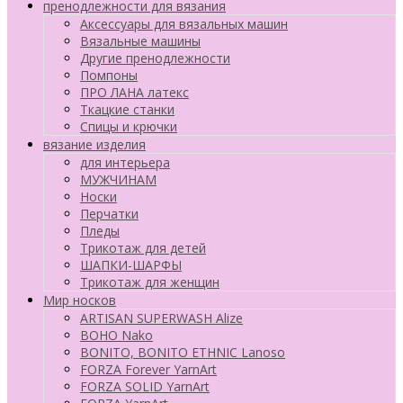
пренодлежности для вязания
Аксессуары для вязальных машин
Вязальные машины
Другие пренодлежности
Помпоны
ПРО ЛАНА латекс
Ткацкие станки
Cпицы и крючки
вязание изделия
для интерьера
МУЖЧИНАМ
Носки
Перчатки
Пледы
Трикотаж для детей
ШАПКИ-ШАРФЫ
Трикотаж для женщин
Мир носков
ARTISAN SUPERWASH Alize
BOHO Nako
BONITO, BONITO ETHNIC Lanoso
FORZA Forever YarnArt
FORZA SOLID YarnArt