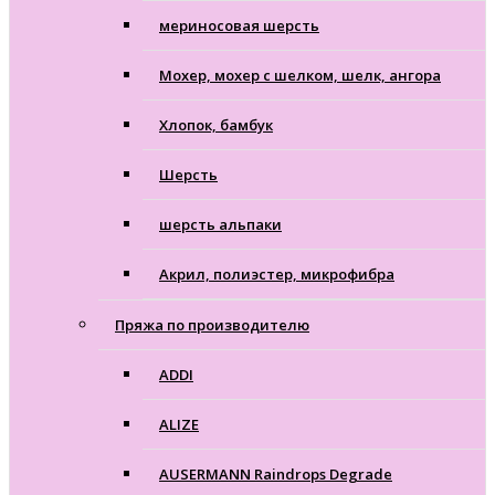
мериносовая шерсть
Мохер, мохер с шелком, шелк, ангора
Хлопок, бамбук
Шерсть
шерсть альпаки
Акрил, полиэстер, микрофибра
Пряжа по производителю
ADDI
ALIZE
AUSERMANN Raindrops Degrade