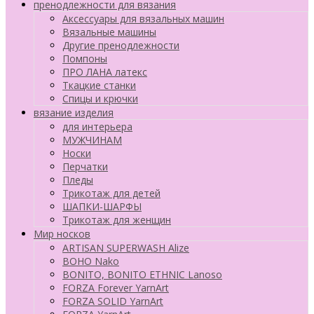
пренодлежности для вязания
Аксессуары для вязальных машин
Вязальные машины
Другие пренодлежности
Помпоны
ПРО ЛАНА латекс
Ткацкие станки
Cпицы и крючки
вязание изделия
для интерьера
МУЖЧИНАМ
Носки
Перчатки
Пледы
Трикотаж для детей
ШАПКИ-ШАРФЫ
Трикотаж для женщин
Мир носков
ARTISAN SUPERWASH Alize
BOHO Nako
BONITO, BONITO ETHNIC Lanoso
FORZA Forever YarnArt
FORZA SOLID YarnArt