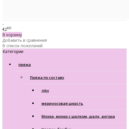
..
60
€2
В корзину
Добавить в сравнения
В список пожеланий
Категории
пряжа
Пряжа по составу
лён
мериносовая шерсть
Мохер, мохер с шелком, шелк, ангора