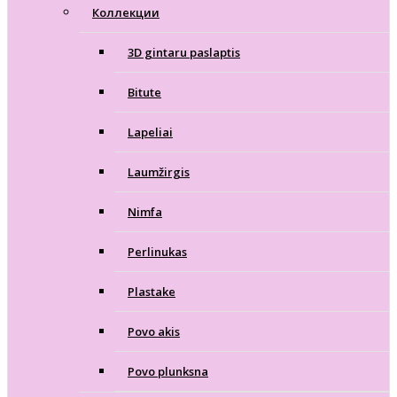
Коллекции
3D gintaru paslaptis
Bitute
Lapeliai
Laumžirgis
Nimfa
Perlinukas
Plastake
Povo akis
Povo plunksna