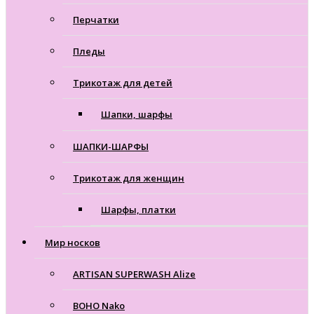
Перчатки
Пледы
Трикотаж для детей
Шапки, шарфы
ШАПКИ-ШАРФЫ
Трикотаж для женщин
Шарфы, платки
Мир носков
ARTISAN SUPERWASH Alize
BOHO Nako