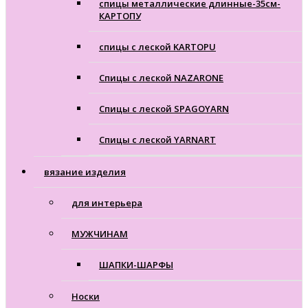
спицы металлические длинные-35см-
КАРТОПУ
спицы с леской KARTOPU
Спицы с леской NAZARONE
Спицы с леской SPAGOYARN
Спицы с леской YARNART
вязание изделия
для интерьера
МУЖЧИНАМ
ШАПКИ-ШАРФЫ
Носки