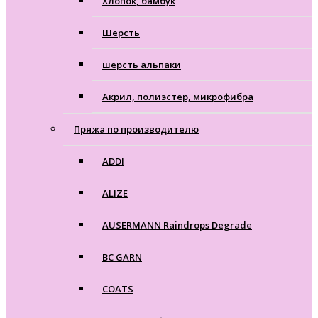
Хлопок, бамбук
Шерсть
шерсть альпаки
Акрил, полиэстер, микрофибра
Пряжа по производителю
ADDI
ALIZE
AUSERMANN Raindrops Degrade
BC GARN
COATS