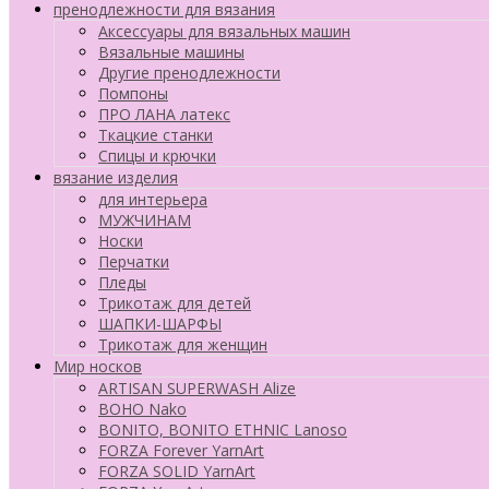
пренодлежности для вязания
Аксессуары для вязальных машин
Вязальные машины
Другие пренодлежности
Помпоны
ПРО ЛАНА латекс
Ткацкие станки
Cпицы и крючки
вязание изделия
для интерьера
МУЖЧИНАМ
Носки
Перчатки
Пледы
Трикотаж для детей
ШАПКИ-ШАРФЫ
Трикотаж для женщин
Мир носков
ARTISAN SUPERWASH Alize
BOHO Nako
BONITO, BONITO ETHNIC Lanoso
FORZA Forever YarnArt
FORZA SOLID YarnArt