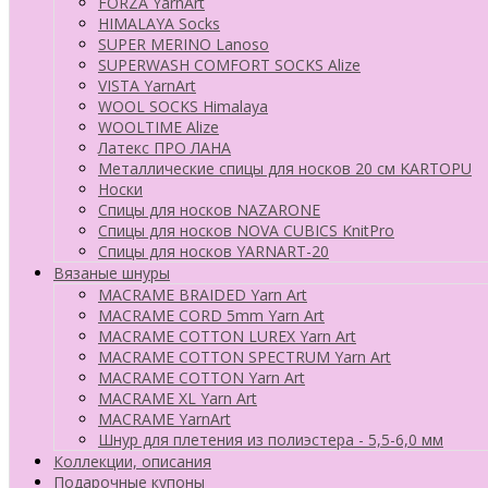
FORZA YarnArt
HIMALAYA Socks
SUPER MERINO Lanoso
SUPERWASH COMFORT SOCKS Alize
VISTA YarnArt
WOOL SOCKS Himalaya
WOOLTIME Alize
Латекс ПРО ЛАНА
Металлические спицы для носков 20 см KARTOPU
Носки
Спицы для носков NAZARONE
Спицы для носков NOVA CUBICS KnitPro
Спицы для носков YARNART-20
Вязаные шнуры
MACRAME BRAIDED Yarn Art
MACRAME CORD 5mm Yarn Art
MACRAME COTTON LUREX Yarn Art
MACRAME COTTON SPECTRUM Yarn Art
MACRAME COTTON Yarn Art
MACRAME XL Yarn Art
MACRAME YarnArt
Шнур для плетения из полиэстера - 5,5-6,0 мм
Коллекции, описания
Подарочные купоны