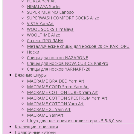
FORZA YarnArt
HIMALAYA Socks
SUPER MERINO Lanoso
SUPERWASH COMFORT SOCKS Alize
VISTA YarnArt
WOOL SOCKS Himalaya
WOOLTIME Alize
Латекс ПРО ЛАНА
Металлические спицы для носков 20 см KARTOPU
Носки
Спицы для носков NAZARONE
Спицы для носков NOVA CUBICS KnitPro
Спицы для носков YARNART-20
Вязаные шнуры
MACRAME BRAIDED Yarn Art
MACRAME CORD 5mm Yarn Art
MACRAME COTTON LUREX Yarn Art
MACRAME COTTON SPECTRUM Yarn Art
MACRAME COTTON Yarn Art
MACRAME XL Yarn Art
MACRAME YarnArt
Шнур для плетения из полиэстера - 5,5-6,0 мм
Коллекции, описания
Подарочные купоны