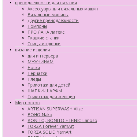
пренодлежности для вязания
Аксессуары для вязальных машин
Вязальные машины
Другие пренодлежности
Помпоны
ПРО ЛАНА латекс
Ткацкие станки
Cпицы и крючки
вязание изделия
для интерьера
МУЖЧИНАМ
Носки
Перчатки
Пледы
Трикотаж для детей
ШАПКИ-ШАРФЫ
Трикотаж для женщин
Мир носков
ARTISAN SUPERWASH Alize
BOHO Nako
BONITO, BONITO ETHNIC Lanoso
FORZA Forever YarnArt
FORZA SOLID YarnArt