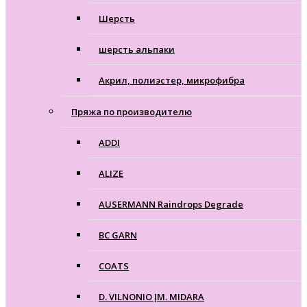
Шерсть
шерсть альпаки
Акрил, полиэстер, микрофибра
Пряжа по производителю
ADDI
ALIZE
AUSERMANN Raindrops Degrade
BC GARN
COATS
D. VILNONIO ĮM. MIDARA