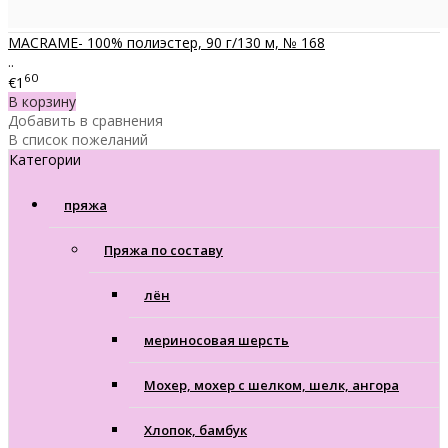
MACRAME- 100% полиэстер, 90 г/130 м, № 168
..
60
€1
В корзину
Добавить в сравнения
В список пожеланий
Категории
пряжа
Пряжа по составу
лён
мериносовая шерсть
Мохер, мохер с шелком, шелк, ангора
Хлопок, бамбук