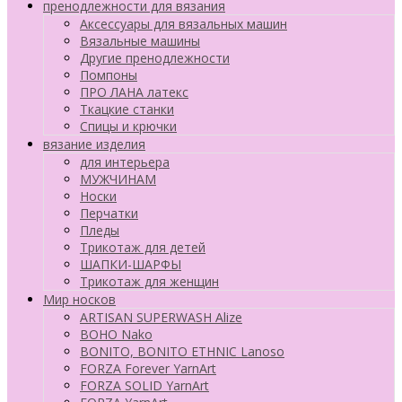
пренодлежности для вязания
Аксессуары для вязальных машин
Вязальные машины
Другие пренодлежности
Помпоны
ПРО ЛАНА латекс
Ткацкие станки
Cпицы и крючки
вязание изделия
для интерьера
МУЖЧИНАМ
Носки
Перчатки
Пледы
Трикотаж для детей
ШАПКИ-ШАРФЫ
Трикотаж для женщин
Мир носков
ARTISAN SUPERWASH Alize
BOHO Nako
BONITO, BONITO ETHNIC Lanoso
FORZA Forever YarnArt
FORZA SOLID YarnArt