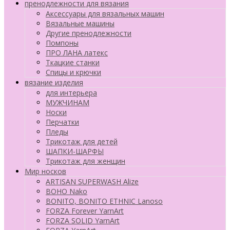
пренодлежности для вязания
Аксессуары для вязальных машин
Вязальные машины
Другие пренодлежности
Помпоны
ПРО ЛАНА латекс
Ткацкие станки
Cпицы и крючки
вязание изделия
для интерьера
МУЖЧИНАМ
Носки
Перчатки
Пледы
Трикотаж для детей
ШАПКИ-ШАРФЫ
Трикотаж для женщин
Мир носков
ARTISAN SUPERWASH Alize
BOHO Nako
BONITO, BONITO ETHNIC Lanoso
FORZA Forever YarnArt
FORZA SOLID YarnArt