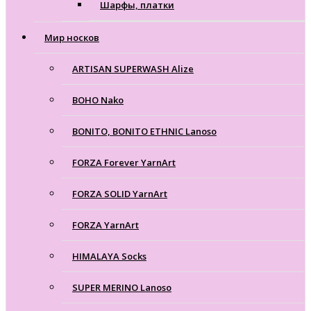
Шарфы, платки
Мир носков
ARTISAN SUPERWASH Alize
BOHO Nako
BONITO, BONITO ETHNIC Lanoso
FORZA Forever YarnArt
FORZA SOLID YarnArt
FORZA YarnArt
HIMALAYA Socks
SUPER MERINO Lanoso