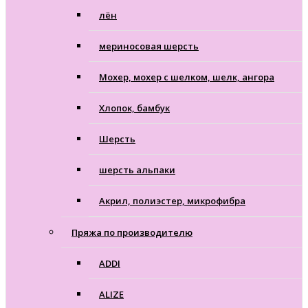
лён
мериносовая шерсть
Мохер, мохер с шелком, шелк, ангора
Хлопок, бамбук
Шерсть
шерсть альпаки
Акрил, полиэстер, микрофибра
Пряжа по производителю
ADDI
ALIZE