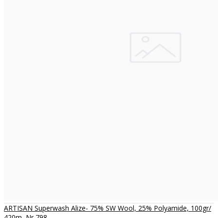
ARTISAN Superwash Alize- 75% SW Wool, 25% Polyamide, 100gr/
420m, Nr 798