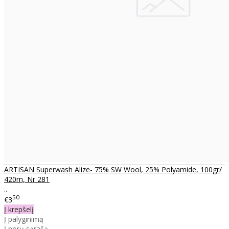
ARTISAN Superwash Alize- 75% SW Wool, 25% Polyamide, 100gr/
420m, Nr 281
..
50
€3
Į krepšelį
Į palyginimą
Į norų sąrašą