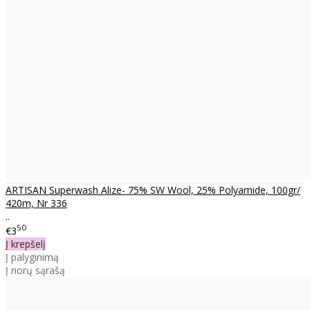
ARTISAN Superwash Alize- 75% SW Wool, 25% Polyamide, 100gr/
420m, Nr 336
..
50
€3
Į krepšelį
Į palyginimą
Į norų sąrašą