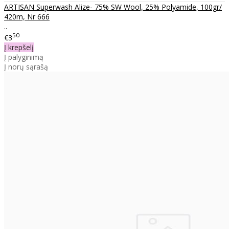
ARTISAN Superwash Alize- 75% SW Wool, 25% Polyamide, 100gr/
420m, Nr 666
..
50
€3
Į krepšelį
Į palyginimą
Į norų sąrašą