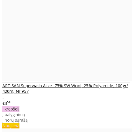
ARTISAN Superwash Alize- 75% SW Wool, 25% Polyamide, 100gr/
420m, Nr 957
..
50
€3
Į krepšelį
Į palyginimą
Į norų sąrašą
Naujiena