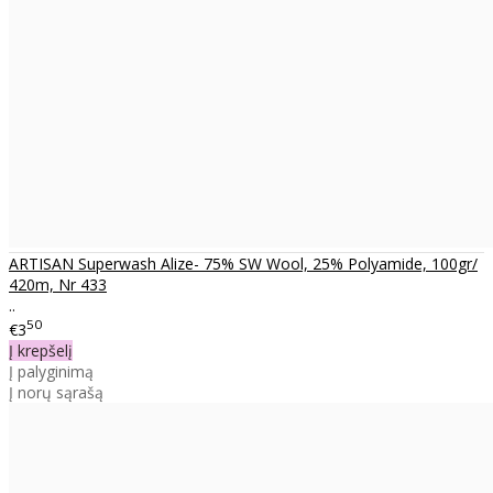
ARTISAN Superwash Alize- 75% SW Wool, 25% Polyamide, 100gr/
420m, Nr 433
..
50
€3
Į krepšelį
Į palyginimą
Į norų sąrašą