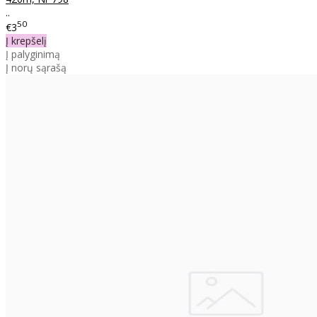
..
50
€3
Į krepšelį
Į palyginimą
Į norų sąrašą