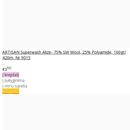
ARTISAN Superwash Alize- 75% SW Wool, 25% Polyamide, 100gr/
420m, Nr 9015
..
50
€3
Į krepšelį
Į palyginimą
Į norų sąrašą
Naujiena