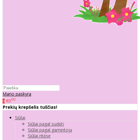
Mano paskyra
00
€0
0
Prekių krepšelis tuščias!
Siūlai
Siūlai pagal sudėtį
Siūlai pagal gamintoją
Siūlai ritėse