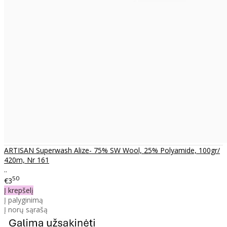
ARTISAN Superwash Alize- 75% SW Wool, 25% Polyamide, 100gr/
420m, Nr 161
..
50
€3
Į krepšelį
Į palyginimą
Į norų sąrašą