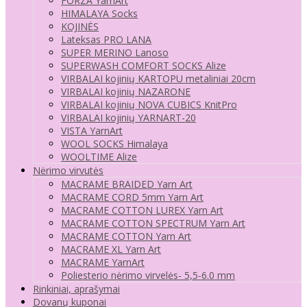
FORZA YarnArt
HIMALAYA Socks
KOJINĖS
Lateksas PRO LANA
SUPER MERINO Lanoso
SUPERWASH COMFORT SOCKS Alize
VIRBALAI kojinių KARTOPU metaliniai 20cm
VIRBALAI kojinių NAZARONE
VIRBALAI kojinių NOVA CUBICS KnitPro
VIRBALAI kojinių YARNART-20
VISTA YarnArt
WOOL SOCKS Himalaya
WOOLTIME Alize
Nėrimo virvutės
MACRAME BRAIDED Yarn Art
MACRAME CORD 5mm Yarn Art
MACRAME COTTON LUREX Yarn Art
MACRAME COTTON SPECTRUM Yarn Art
MACRAME COTTON Yarn Art
MACRAME XL Yarn Art
MACRAME YarnArt
Poliesterio nėrimo virvelės- 5,5-6.0 mm
Rinkiniai, aprašymai
Dovanų kuponai