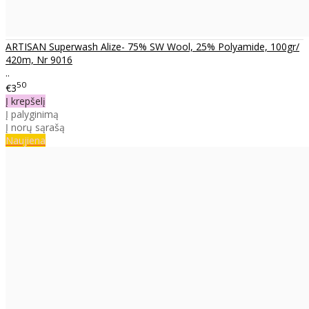
ARTISAN Superwash Alize- 75% SW Wool, 25% Polyamide, 100gr/
420m, Nr 9016
..
50
€3
Į krepšelį
Į palyginimą
Į norų sąrašą
Naujiena