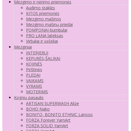
Mezgimo ir nėrimo priemonės
Audimo staklės
KITOS priemonės
Mezgimo mašinos
Mezgimo mašinų priedai
POMPONAI-bumbulai
PRO LANA lateksas
Virbalai ir vąšeliai
Mezginiai
INTERJERUI
KEPURĖS-ŠALIKAI
KOJINĖS
Pirštinės
PLEDAI
VAIKAMS
VYRAMS
MOTERIMS
Kojinių pasaulis
ARTISAN SUPERWASH Alize
BOHO Nako
BONITO, BONITO ETHNIC Lanoso
FORZA Forever YarnArt
FORZA SOLID YarnArt