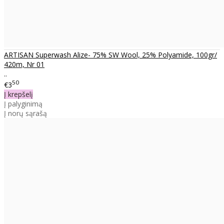
ARTISAN Superwash Alize- 75% SW Wool, 25% Polyamide, 100gr/
420m, Nr 01
..
50
€3
Į krepšelį
Į palyginimą
Į norų sąrašą