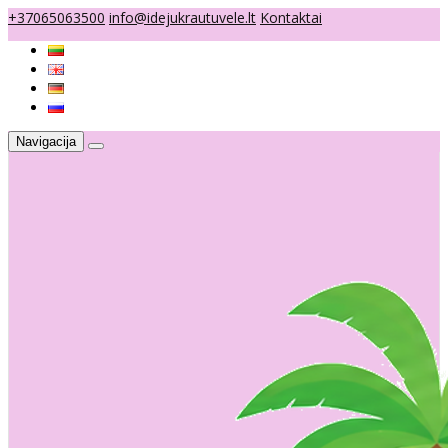
+37065063500
info@idejukrautuvele.lt
Kontaktai
Navigacija