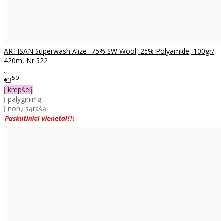
ARTISAN Superwash Alize- 75% SW Wool, 25% Polyamide, 100gr/
420m, Nr 522
..
50
€3
Į krepšelį
Į palyginimą
Į norų sąrašą