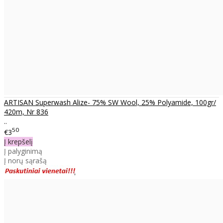
ARTISAN Superwash Alize- 75% SW Wool, 25% Polyamide, 100gr/
420m, Nr 836
..
50
€3
Į krepšelį
Į palyginimą
Į norų sąrašą