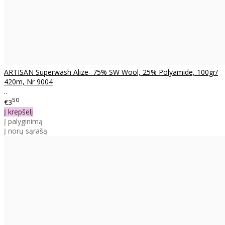
ARTISAN Superwash Alize- 75% SW Wool, 25% Polyamide, 100gr/
420m, Nr 9004
..
50
€3
Į krepšelį
Į palyginimą
Į norų sąrašą