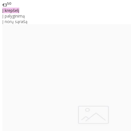
50
€3
Į krepšelį
Į palyginimą
Į norų sąrašą