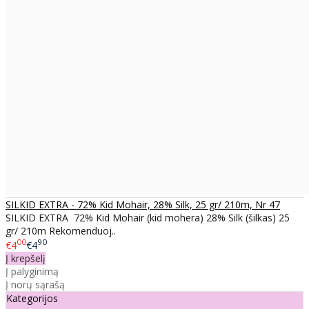
SILKID EXTRA - 72% Kid Mohair, 28% Silk, 25 gr/ 210m, Nr 47
SILKID EXTRA 72% Kid Mohair (kid mohera) 28% Silk (šilkas) 25
gr/ 210m Rekomenduoj..
00
90
€4
€4
Į krepšelį
Į palyginimą
Į norų sąrašą
Kategorijos