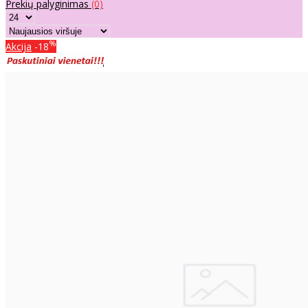
Prekių palyginimas
(0)
%
Akcija
-18