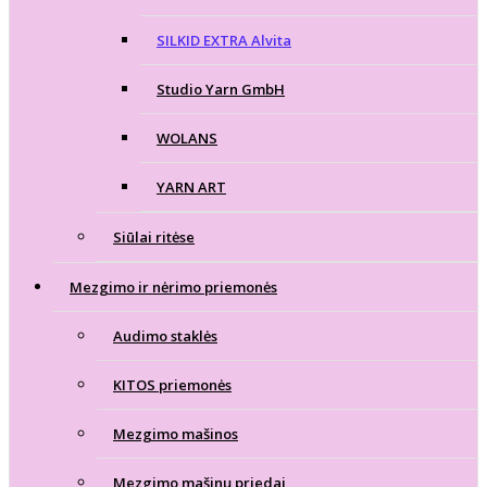
SILKID EXTRA Alvita
Studio Yarn GmbH
WOLANS
YARN ART
Siūlai ritėse
Mezgimo ir nėrimo priemonės
Audimo staklės
KITOS priemonės
Mezgimo mašinos
Mezgimo mašinų priedai