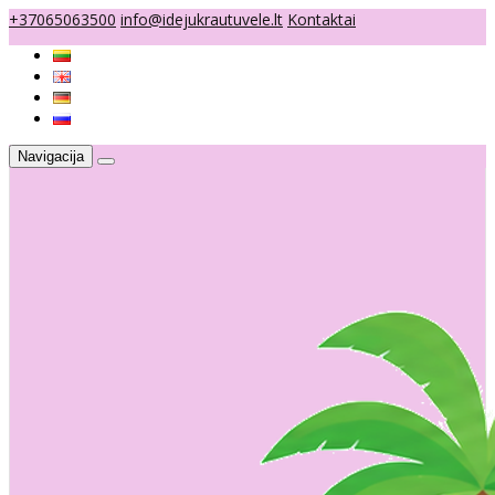
+37065063500
info@idejukrautuvele.lt
Kontaktai
Navigacija