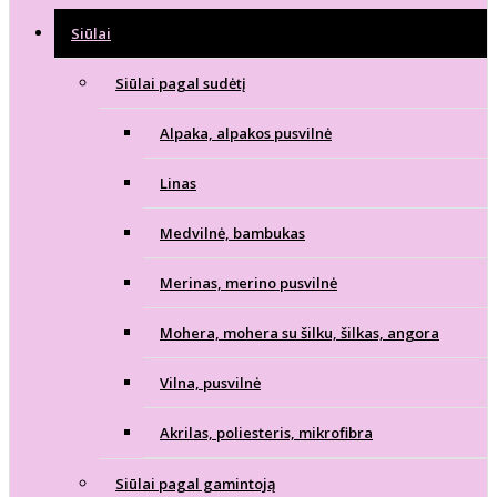
Siūlai
Siūlai pagal sudėtį
Alpaka, alpakos pusvilnė
Linas
Medvilnė, bambukas
Merinas, merino pusvilnė
Mohera, mohera su šilku, šilkas, angora
Vilna, pusvilnė
Akrilas, poliesteris, mikrofibra
Siūlai pagal gamintoją