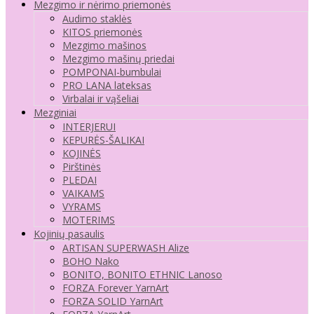
Mezgimo ir nėrimo priemonės
Audimo staklės
KITOS priemonės
Mezgimo mašinos
Mezgimo mašinų priedai
POMPONAI-bumbulai
PRO LANA lateksas
Virbalai ir vąšeliai
Mezginiai
INTERJERUI
KEPURĖS-ŠALIKAI
KOJINĖS
Pirštinės
PLEDAI
VAIKAMS
VYRAMS
MOTERIMS
Kojinių pasaulis
ARTISAN SUPERWASH Alize
BOHO Nako
BONITO, BONITO ETHNIC Lanoso
FORZA Forever YarnArt
FORZA SOLID YarnArt