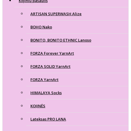
Kojinių pasaulis
ARTISAN SUPERWASH Alize
BOHO Nako
BONITO, BONITO ETHNIC Lanoso
FORZA Forever YarnArt
FORZA SOLID YarnArt
FORZA YarnArt
HIMALAYA Socks
KOJINĖS
Lateksas PRO LANA