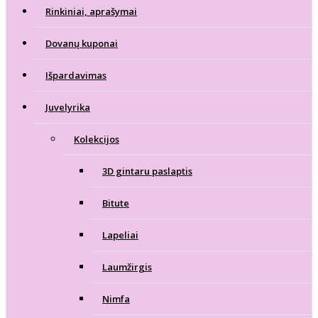
Rinkiniai, aprašymai
Dovanų kuponai
Išpardavimas
Juvelyrika
Kolekcijos
3D gintaru paslaptis
Bitute
Lapeliai
Laumžirgis
Nimfa