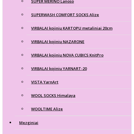
SUPER MERINO Lanoso
SUPERWASH COMFORT SOCKS Alize
VIRBALAI kojinių KARTOPU metaliniai 20cm
VIRBALAI kojinių NAZARONE
VIRBALAI kojinių NOVA CUBICS KnitPro
VIRBALAI kojinių YARNART-20
VISTA YarnArt
WOOL SOCKS Himalaya
WOOLTIME Alize
Mezginiai