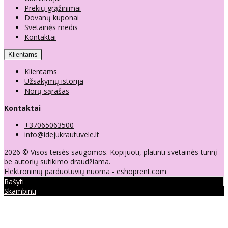
Prekių grąžinimai
Dovanų kuponai
Svetainės medis
Kontaktai
Klientams
Klientams
Užsakymų istorija
Norų sąrašas
Kontaktai
+37065063500
info@idejukrautuvele.lt
2026 © Visos teisės saugomos. Kopijuoti, platinti svetainės turinį
be autorių sutikimo draudžiama.
Elektroninių parduotuvių nuoma
-
eshoprent.com
Rašyti
Skambinti