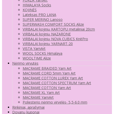
FORZA YarnArt
HIMALAYA Socks
KOJINĖS
Lateksas PRO LANA
SUPER MERINO Lanoso
SUPERWASH COMFORT SOCKS Alize
VIRBALAI kojinių KARTOPU metaliniai 20cm
VIRBALAI kojinių NAZARONE
VIRBALAI kojinių NOVA CUBICS KnitPro
VIRBALAI kojinių YARNART-20
VISTA YarnArt
WOOL SOCKS Himalaya
WOOLTIME Alize
Nėrimo virvutės
MACRAME BRAIDED Yarn Art
MACRAME CORD 5mm Yarn Art
MACRAME COTTON LUREX Yarn Art
MACRAME COTTON SPECTRUM Yarn Art
MACRAME COTTON Yarn Art
MACRAME XL Yarn Art
MACRAME YarnArt
Poliesterio nėrimo virvelės- 5,5-6.0 mm
Rinkiniai, aprašymai
Dovanų kuponai