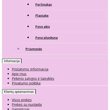
Perlinukas
Plastake
Povo akis
Povo plunksna
Priemonės
Informacija
Pristatymo Informacija
Apie mus
Pirkimo sąlygos ir taisyklės
Privatumo politika
Klientų aptarnavimas
Visos prekės
Prekės su nuolaida
Gamintojai