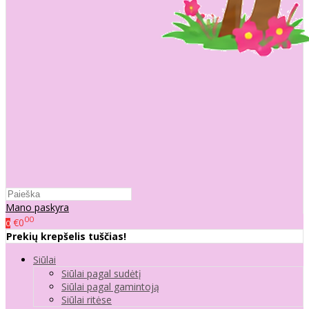
Mano paskyra
00
€0
0
Prekių krepšelis tuščias!
Siūlai
Siūlai pagal sudėtį
Siūlai pagal gamintoją
Siūlai ritėse