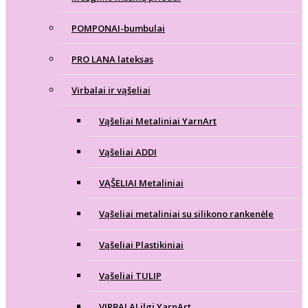
POMPONAI-bumbulai
PRO LANA lateksas
Virbalai ir vąšeliai
Vąšeliai Metaliniai YarnArt
Vąšeliai ADDI
VĄŠELIAI Metaliniai
Vąšeliai metaliniai su silikono rankenėle
Vąšeliai Plastikiniai
Vąšeliai TULIP
VIRBALAI ilgi YarnArt