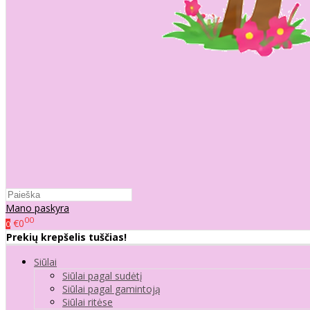
Mano paskyra
00
€0
0
Prekių krepšelis tuščias!
Siūlai
Siūlai pagal sudėtį
Siūlai pagal gamintoją
Siūlai ritėse