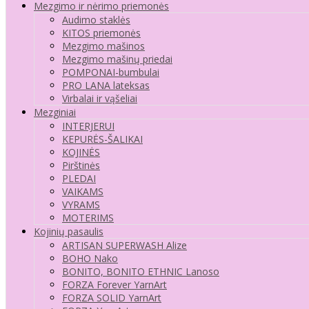
Mezgimo ir nėrimo priemonės
Audimo staklės
KITOS priemonės
Mezgimo mašinos
Mezgimo mašinų priedai
POMPONAI-bumbulai
PRO LANA lateksas
Virbalai ir vąšeliai
Mezginiai
INTERJERUI
KEPURĖS-ŠALIKAI
KOJINĖS
Pirštinės
PLEDAI
VAIKAMS
VYRAMS
MOTERIMS
Kojinių pasaulis
ARTISAN SUPERWASH Alize
BOHO Nako
BONITO, BONITO ETHNIC Lanoso
FORZA Forever YarnArt
FORZA SOLID YarnArt