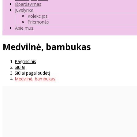
Išpardavimas
Juvelyrika
Kolekcijos
Priemonės
Apie mus
Medvilnė, bambukas
Pagrindinis
Siūlai
Siūlai pagal sudėtį
Medvilnė, bambukas