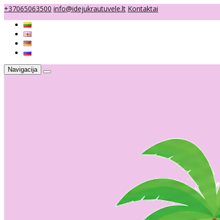
+37065063500
info@idejukrautuvele.lt
Kontaktai
Navigacija