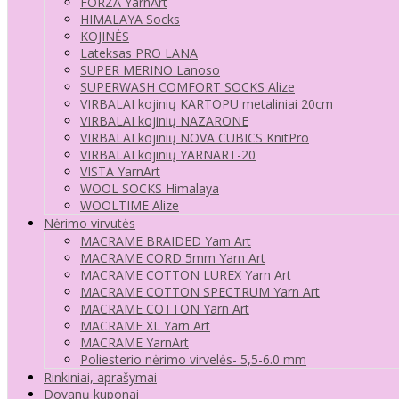
FORZA YarnArt
HIMALAYA Socks
KOJINĖS
Lateksas PRO LANA
SUPER MERINO Lanoso
SUPERWASH COMFORT SOCKS Alize
VIRBALAI kojinių KARTOPU metaliniai 20cm
VIRBALAI kojinių NAZARONE
VIRBALAI kojinių NOVA CUBICS KnitPro
VIRBALAI kojinių YARNART-20
VISTA YarnArt
WOOL SOCKS Himalaya
WOOLTIME Alize
Nėrimo virvutės
MACRAME BRAIDED Yarn Art
MACRAME CORD 5mm Yarn Art
MACRAME COTTON LUREX Yarn Art
MACRAME COTTON SPECTRUM Yarn Art
MACRAME COTTON Yarn Art
MACRAME XL Yarn Art
MACRAME YarnArt
Poliesterio nėrimo virvelės- 5,5-6.0 mm
Rinkiniai, aprašymai
Dovanų kuponai