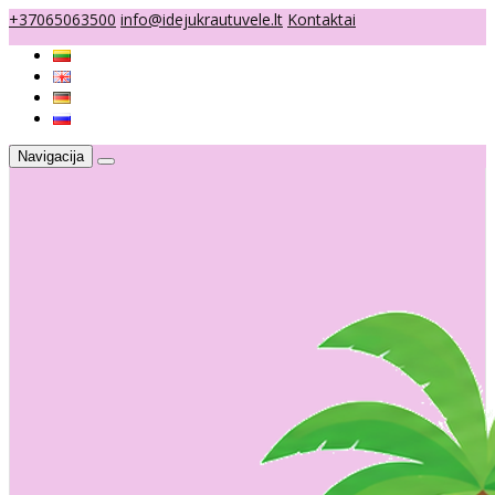
+37065063500
info@idejukrautuvele.lt
Kontaktai
Navigacija