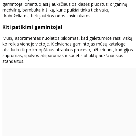
gamintojai orientuojasi į aukščiausios klasės pluoštus: organinę
medvilnę, bambuką ir šilką, kurie puikiai tinka tiek vaikų
drabužėliams, tiek jautrios odos savininkams.
Kiti patikimi gamintojai
Mūsų asortimentas nuolatos pildomas, kad galėtumėte rasti viską,
ko reikia vienoje vietoje. Kiekvienas gamintojas mūsų kataloge
atsiduria tik po kruopštaus atrankos proceso, užtikrinant, kad gijos
stiprumas, spalvos atsparumas ir sudėtis atitiktų aukščiausius
standartus.