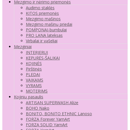
Mezgimo ir nėrimo priemonės
Audimo staklės
KITOS priemonės
Mezgimo mašinos
Mezgimo mašinų priedai
POMPONAI-bumbulai
PRO LANA lateksas
Virbalai ir vąšeliai
Mezginiai
INTERJERUI
KEPURĖS-ŠALIKAI
KOJINĖS
Pirštinės
PLEDAI
VAIKAMS
VYRAMS
MOTERIMS
Kojinių pasaulis
ARTISAN SUPERWASH Alize
BOHO Nako
BONITO, BONITO ETHNIC Lanoso
FORZA Forever YarnArt
FORZA SOLID YarnArt