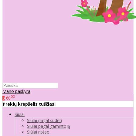
Mano paskyra
00
€0
0
Prekių krepšelis tuščias!
Siūlai
Siūlai pagal sudėtį
Siūlai pagal gamintoją
Siūlai ritėse