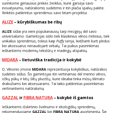
surinkome geriausius prekės ženklus, kurie garsėja savo
inovatyvumu, natūraliomis sudėtimis ir itin plačia spalvų palete.
Rinkitės patikrintus sprendimus savo kitam projektui.
ALIZE
– kūrybiškumas be ribų
ALIZE
siūlai yra vieni populiariausių tarp mezgėjų dėl savo
universalumo. Gamintojas siūlo tiek klasikinius vilnos mišinius, tiek
unikalius sprendimus, tokius kaip
Puffy
serija, leidžianti kurti pledus
bei aksesuarus nenaudojant virbalų. Tai puikus pasirinkimas
ieškantiems modernių tekstūrų ir madingų atspalvių.
MIDARA
– lietuviška tradicija ir kokybė
D. Vilnonio įmonė
MIDARA
reprezentuoja kokybiškus, natūralios
sudėties siūlus. Šis gamintojas itin vertinamas dėl merino vilnos,
ožkų pūkų ir kitų šiltų pluoštų, kurie idealiai tinka mūsų klimato
drabužiams bei aksesuarams. Tai laiko patikrintas pasirinkimas
vertinantiems natūralumą.
GAZZAL
ir
FIBRA NATURA
– kokybė iš gamtos
Ieškantiems išskirtinio švelnumo ir ekologiškų sprendimų,
rekomenduojame
GAZZAL
bei
FIBRA NATURA
asortimentą. Šie