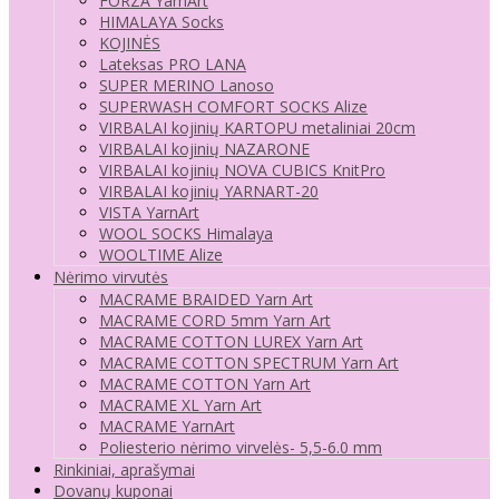
FORZA YarnArt
HIMALAYA Socks
KOJINĖS
Lateksas PRO LANA
SUPER MERINO Lanoso
SUPERWASH COMFORT SOCKS Alize
VIRBALAI kojinių KARTOPU metaliniai 20cm
VIRBALAI kojinių NAZARONE
VIRBALAI kojinių NOVA CUBICS KnitPro
VIRBALAI kojinių YARNART-20
VISTA YarnArt
WOOL SOCKS Himalaya
WOOLTIME Alize
Nėrimo virvutės
MACRAME BRAIDED Yarn Art
MACRAME CORD 5mm Yarn Art
MACRAME COTTON LUREX Yarn Art
MACRAME COTTON SPECTRUM Yarn Art
MACRAME COTTON Yarn Art
MACRAME XL Yarn Art
MACRAME YarnArt
Poliesterio nėrimo virvelės- 5,5-6.0 mm
Rinkiniai, aprašymai
Dovanų kuponai