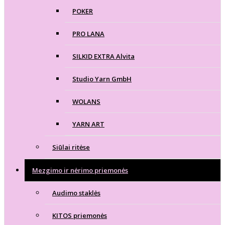
POKER
PRO LANA
SILKID EXTRA Alvita
Studio Yarn GmbH
WOLANS
YARN ART
Siūlai ritėse
Mezgimo ir nėrimo priemonės
Audimo staklės
KITOS priemonės