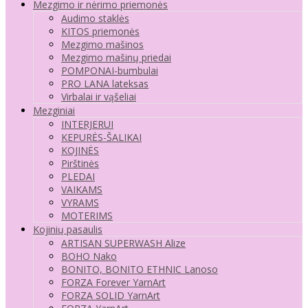
Mezgimo ir nėrimo priemonės
Audimo staklės
KITOS priemonės
Mezgimo mašinos
Mezgimo mašinų priedai
POMPONAI-bumbulai
PRO LANA lateksas
Virbalai ir vąšeliai
Mezginiai
INTERJERUI
KEPURĖS-ŠALIKAI
KOJINĖS
Pirštinės
PLEDAI
VAIKAMS
VYRAMS
MOTERIMS
Kojinių pasaulis
ARTISAN SUPERWASH Alize
BOHO Nako
BONITO, BONITO ETHNIC Lanoso
FORZA Forever YarnArt
FORZA SOLID YarnArt