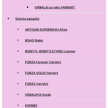
VIRBALAI su valu YARNART
Kojinių pasaulis
ARTISAN SUPERWASH Alize
BOHO Nako
BONITO, BONITO ETHNIC Lanoso
FORZA Forever YarnArt
FORZA SOLID YarnArt
FORZA YarnArt
HIMALAYA Socks
KOJINĖS