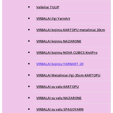
Vąšeliai TULIP
VIRBALAI ilgi YarnArt
VIRBALAI kojinių KARTOPU metaliniai 20cm
VIRBALAI kojinių NAZARONE
VIRBALAI kojinių NOVA CUBICS KnitPro
VIRBALAI kojinių YARNART-20
VIRBALAI Metaliniai ilgi-35cm-KARTOPU
VIRBALAI su valu KARTOPU
VIRBALAI su valu NAZARONE
VIRBALAI su valu SPAGOYARN