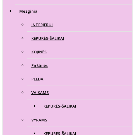
Mezginiai
INTERJERUI
KEPURĖS-ŠALIKAI
KOJINĖS
Pirštinės
PLEDAI
VAIKAMS
KEPURĖS-ŠALIKAI
VYRAMS
KEPURĖS-ŠALIKAI