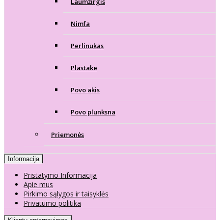
Laumžirgis
Nimfa
Perlinukas
Plastake
Povo akis
Povo plunksna
Priemonės
Informacija
Pristatymo Informacija
Apie mus
Pirkimo sąlygos ir taisyklės
Privatumo politika