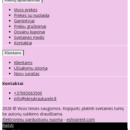
Klientų aptarnavimas
Visos prekės
Prekės su nuolaida
Gamintojai
Prekių grąžinimai
Dovanų kuponai
Svetainės medis
Kontaktai
Klientams
Klientams
Užsakymų istorija
Norų sąrašas
Kontaktai
+37065063500
info@idejukrautuvele.lt
2026 © Visos teisės saugomos. Kopijuoti, platinti svetainės turinį
be autorių sutikimo draudžiama.
Elektroninių parduotuvių nuoma
-
eshoprent.com
Rašyti