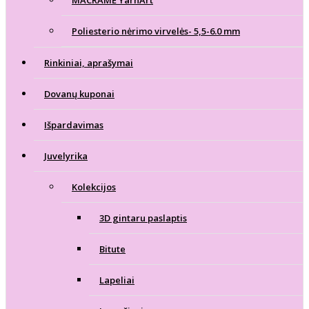
Poliesterio nėrimo virvelės- 5,5-6.0 mm
Rinkiniai, aprašymai
Dovanų kuponai
Išpardavimas
Juvelyrika
Kolekcijos
3D gintaru paslaptis
Bitute
Lapeliai