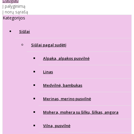
Daugiau
Į palyginimą
Į norų sąrašą
Kategorijos
Siūlai
Siūlai pagal sudėtį
Alpaka, alpakos pusvilnė
Linas
Medvilnė, bambukas
Merinas, merino pusvilnė
Mohera, mohera su šilku, šilkas, angora
Vilna, pusvilnė