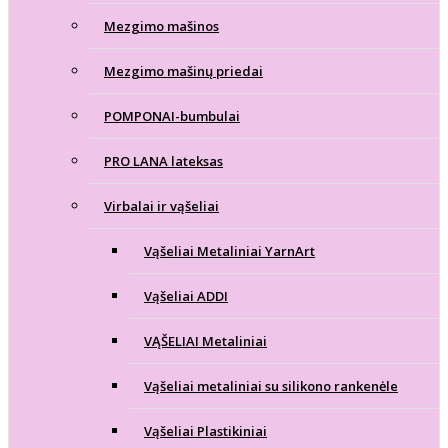
Mezgimo mašinos
Mezgimo mašinų priedai
POMPONAI-bumbulai
PRO LANA lateksas
Virbalai ir vąšeliai
Vąšeliai Metaliniai YarnArt
Vąšeliai ADDI
VĄŠELIAI Metaliniai
Vąšeliai metaliniai su silikono rankenėle
Vąšeliai Plastikiniai