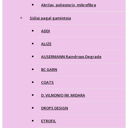
Akrilas, poliesteris, mikrofibra
Siūlai pagal gamintoją
ADDI
ALIZE
AUSERMANN Raindrops Degrade
BC GARN
COATS
D. VILNONIO ĮM. MIDARA
DROPS DESIGN
ETROFIL