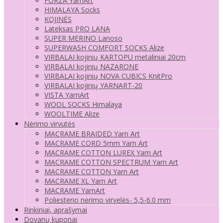
FORZA YarnArt
HIMALAYA Socks
KOJINĖS
Lateksas PRO LANA
SUPER MERINO Lanoso
SUPERWASH COMFORT SOCKS Alize
VIRBALAI kojinių KARTOPU metaliniai 20cm
VIRBALAI kojinių NAZARONE
VIRBALAI kojinių NOVA CUBICS KnitPro
VIRBALAI kojinių YARNART-20
VISTA YarnArt
WOOL SOCKS Himalaya
WOOLTIME Alize
Nėrimo virvutės
MACRAME BRAIDED Yarn Art
MACRAME CORD 5mm Yarn Art
MACRAME COTTON LUREX Yarn Art
MACRAME COTTON SPECTRUM Yarn Art
MACRAME COTTON Yarn Art
MACRAME XL Yarn Art
MACRAME YarnArt
Poliesterio nėrimo virvelės- 5,5-6.0 mm
Rinkiniai, aprašymai
Dovanų kuponai