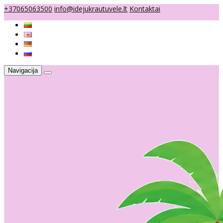
+37065063500
info@idejukrautuvele.lt
Kontaktai
Navigacija