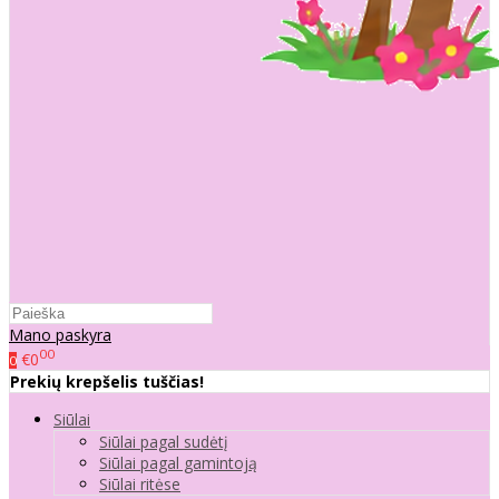
Mano paskyra
00
€0
0
Prekių krepšelis tuščias!
Siūlai
Siūlai pagal sudėtį
Siūlai pagal gamintoją
Siūlai ritėse