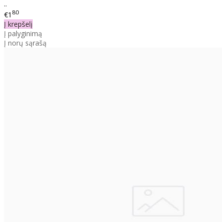
..
80
€1
Į krepšelį
Į palyginimą
Į norų sąrašą