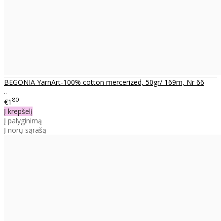
BEGONIA YarnArt-100% cotton mercerized, 50gr/ 169m, Nr 66
..
80
€1
Į krepšelį
Į palyginimą
Į norų sąrašą