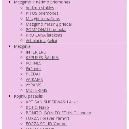
Mezgimo ir nėrimo priemonės
Audimo staklės
KITOS priemonės
Mezgimo mašinos
Mezgimo mašinų priedai
POMPONAI-bumbulai
PRO LANA lateksas
Virbalai ir vąšeliai
Mezginiai
INTERJERUI
KEPURĖS-ŠALIKAI
KOJINĖS
Pirštinės
PLEDAI
VAIKAMS
VYRAMS
MOTERIMS
Kojinių pasaulis
ARTISAN SUPERWASH Alize
BOHO Nako
BONITO, BONITO ETHNIC Lanoso
FORZA Forever YarnArt
FORZA SOLID YarnArt