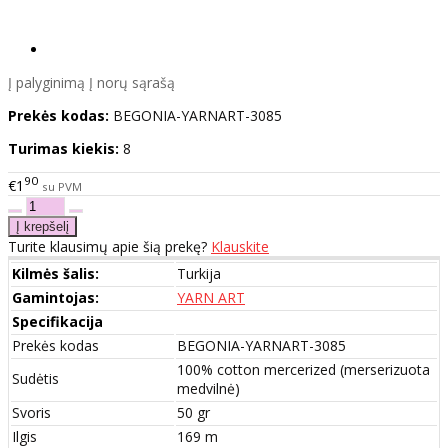
Į palyginimą
Į norų sąrašą
Prekės kodas:
BEGONIA-YARNART-3085
Turimas kiekis:
8
90
€1
su PVM
Turite klausimų apie šią prekę?
Klauskite
Kilmės šalis:
Turkija
Gamintojas:
YARN ART
Specifikacija
Prekės kodas
BEGONIA-YARNART-3085
100% cotton mercerized (merserizuota
Sudėtis
medvilnė)
Svoris
50 gr
Ilgis
169 m