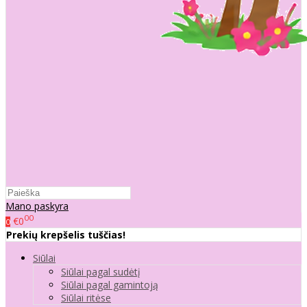
Mano paskyra
00
€0
0
Prekių krepšelis tuščias!
Siūlai
Siūlai pagal sudėtį
Siūlai pagal gamintoją
Siūlai ritėse