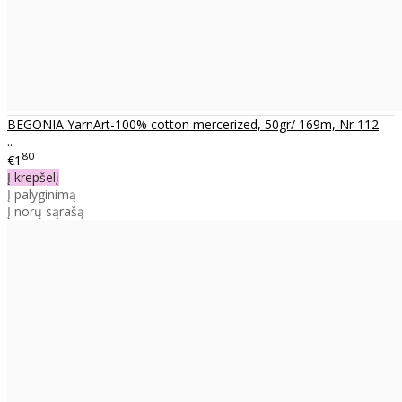
BEGONIA YarnArt-100% cotton mercerized, 50gr/ 169m, Nr 112
..
80
€1
Į krepšelį
Į palyginimą
Į norų sąrašą