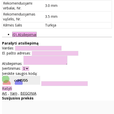
Rekomenduojami
3.0 mm
virbalai, Nr.
Rekomenduojamas
3.5 mm
vąšelis, Nr.
Kilmės šalis
Turkija
(0) Atsiliepimai
Parašyti atsiliepimą
Vardas:
El. pašto adresas:
Atsiliepimas:
Įvertinimas:
Įveskite saugos kodą:
Rašyti
Art
,
Yarn
,
BEGONIA
Susijusios prekės