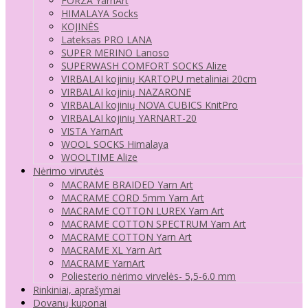
FORZA YarnArt
HIMALAYA Socks
KOJINĖS
Lateksas PRO LANA
SUPER MERINO Lanoso
SUPERWASH COMFORT SOCKS Alize
VIRBALAI kojinių KARTOPU metaliniai 20cm
VIRBALAI kojinių NAZARONE
VIRBALAI kojinių NOVA CUBICS KnitPro
VIRBALAI kojinių YARNART-20
VISTA YarnArt
WOOL SOCKS Himalaya
WOOLTIME Alize
Nėrimo virvutės
MACRAME BRAIDED Yarn Art
MACRAME CORD 5mm Yarn Art
MACRAME COTTON LUREX Yarn Art
MACRAME COTTON SPECTRUM Yarn Art
MACRAME COTTON Yarn Art
MACRAME XL Yarn Art
MACRAME YarnArt
Poliesterio nėrimo virvelės- 5,5-6.0 mm
Rinkiniai, aprašymai
Dovanų kuponai