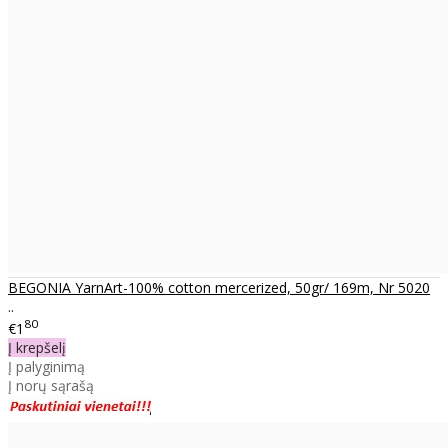
BEGONIA YarnArt-100% cotton mercerized, 50gr/ 169m, Nr 5020
..
80
€1
Į krepšelį
Į palyginimą
Į norų sąrašą