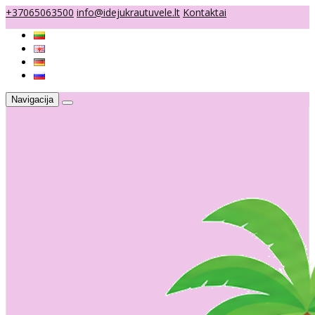
+37065063500
info@idejukrautuvele.lt
Kontaktai
Navigacija