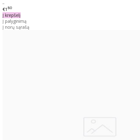
..
80
€1
Į krepšelį
Į palyginimą
Į norų sąrašą