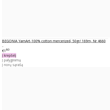
BEGONIA YarnArt-100% cotton mercerized, 50gr/ 169m, Nr 4660
..
80
€1
Į krepšelį
Į palyginimą
Į norų sąrašą