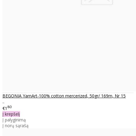
BEGONIA YarnArt-100% cotton mercerized, 50gr/ 169m, Nr 15
..
80
€1
Į krepšelį
Į palyginimą
Į norų sąrašą