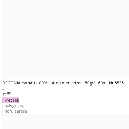
BEGONIA YarnArt-100% cotton mercerized, 50gr/ 169m, Nr 5535
..
80
€1
Į krepšelį
Į palyginimą
Į norų sąrašą