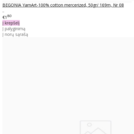
BEGONIA YarnArt-100% cotton mercerized, 50gr/ 169m, Nr 08
..
80
€1
Į krepšelį
Į palyginimą
Į norų sąrašą