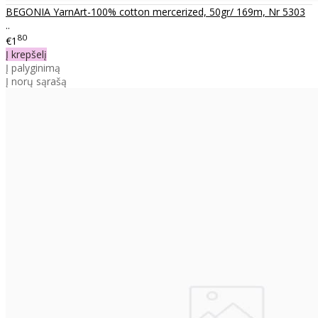
BEGONIA YarnArt-100% cotton mercerized, 50gr/ 169m, Nr 5303
..
80
€1
Į krepšelį
Į palyginimą
Į norų sąrašą