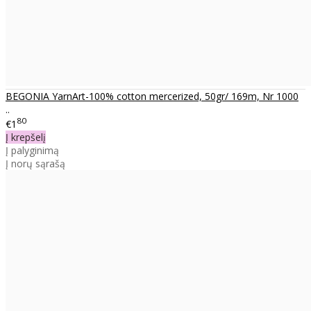
BEGONIA YarnArt-100% cotton mercerized, 50gr/ 169m, Nr 1000
..
80
€1
Į krepšelį
Į palyginimą
Į norų sąrašą