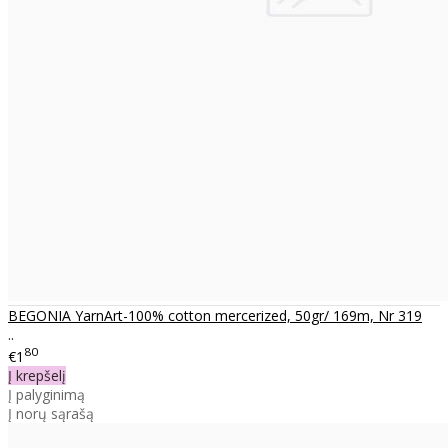
BEGONIA YarnArt-100% cotton mercerized, 50gr/ 169m, Nr 319
..
80
€1
Į krepšelį
Į palyginimą
Į norų sąrašą