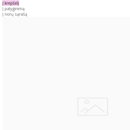
Į krepšelį
Į palyginimą
Į norų sąrašą