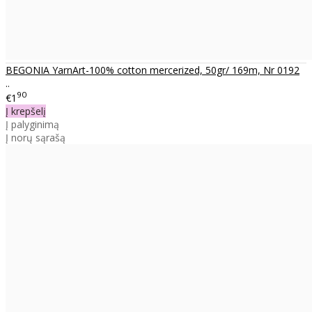
BEGONIA YarnArt-100% cotton mercerized, 50gr/ 169m, Nr 0192
..
90
€1
Į krepšelį
Į palyginimą
Į norų sąrašą