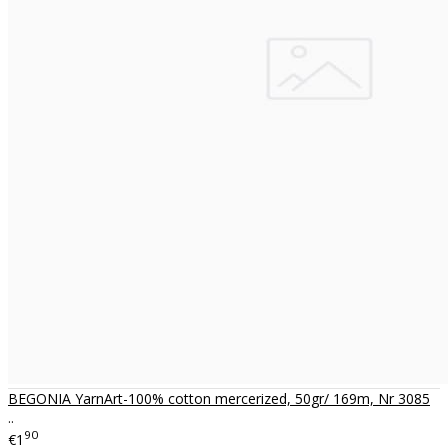
BEGONIA YarnArt-100% cotton mercerized, 50gr/ 169m, Nr 3085
..
90
€1