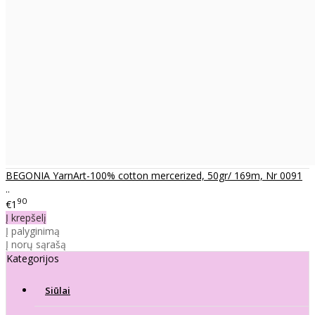
BEGONIA YarnArt-100% cotton mercerized, 50gr/ 169m, Nr 0091
..
90
€1
Į krepšelį
Į palyginimą
Į norų sąrašą
Kategorijos
Siūlai