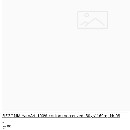
BEGONIA YarnArt-100% cotton mercerized, 50gr/ 169m, Nr 08
..
80
€1