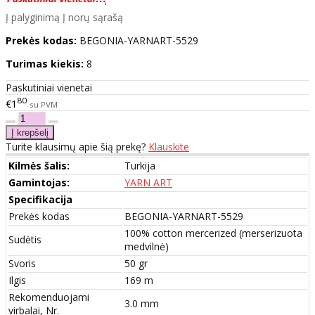
Į palyginimą
Į norų sąrašą
Prekės kodas:
BEGONIA-YARNART-5529
Turimas kiekis:
8
Paskutiniai vienetai
80
€1
su PVM
Turite klausimų apie šią prekę?
Klauskite
Kilmės šalis:
Turkija
Gamintojas:
YARN ART
Specifikacija
Prekės kodas
BEGONIA-YARNART-5529
100% cotton mercerized (merserizuota
Sudėtis
medvilnė)
Svoris
50 gr
Ilgis
169 m
Rekomenduojami
3.0 mm
virbalai, Nr.