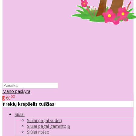
Mano paskyra
00
€0
0
Prekių krepšelis tuščias!
Siūlai
Siūlai pagal sudėtį
Siūlai pagal gamintoją
Siūlai ritėse