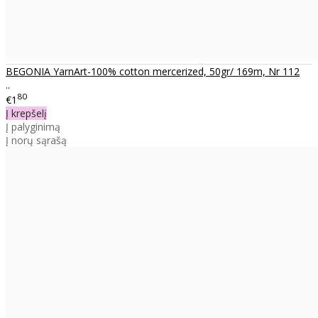
BEGONIA YarnArt-100% cotton mercerized, 50gr/ 169m, Nr 112
..
80
€1
Į krepšelį
Į palyginimą
Į norų sąrašą