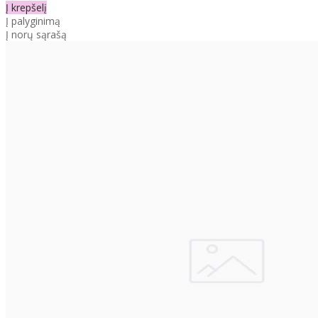
Į krepšelį
Į palyginimą
Į norų sąrašą