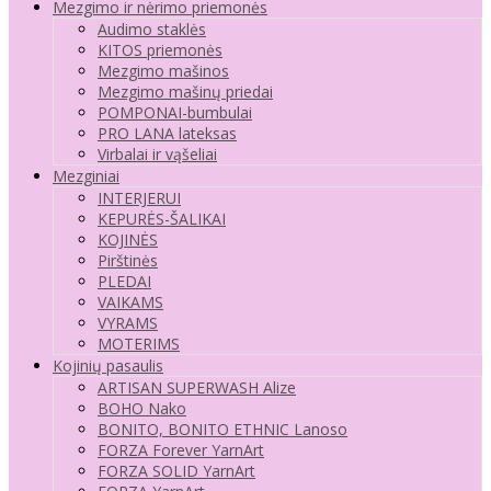
Mezgimo ir nėrimo priemonės
Audimo staklės
KITOS priemonės
Mezgimo mašinos
Mezgimo mašinų priedai
POMPONAI-bumbulai
PRO LANA lateksas
Virbalai ir vąšeliai
Mezginiai
INTERJERUI
KEPURĖS-ŠALIKAI
KOJINĖS
Pirštinės
PLEDAI
VAIKAMS
VYRAMS
MOTERIMS
Kojinių pasaulis
ARTISAN SUPERWASH Alize
BOHO Nako
BONITO, BONITO ETHNIC Lanoso
FORZA Forever YarnArt
FORZA SOLID YarnArt