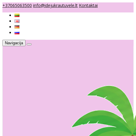
+37065063500
info@idejukrautuvele.lt
Kontaktai
Navigacija