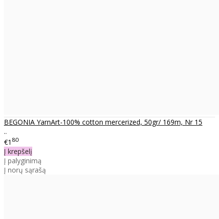
BEGONIA YarnArt-100% cotton mercerized, 50gr/ 169m, Nr 15
..
80
€1
Į krepšelį
Į palyginimą
Į norų sąrašą