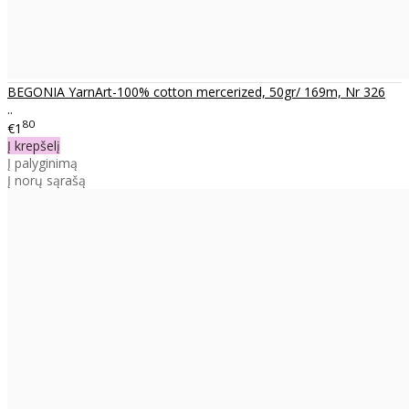
BEGONIA YarnArt-100% cotton mercerized, 50gr/ 169m, Nr 326
..
80
€1
Į krepšelį
Į palyginimą
Į norų sąrašą