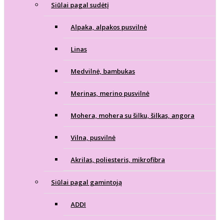
Siūlai pagal sudėtį
Alpaka, alpakos pusvilnė
Linas
Medvilnė, bambukas
Merinas, merino pusvilnė
Mohera, mohera su šilku, šilkas, angora
Vilna, pusvilnė
Akrilas, poliesteris, mikrofibra
Siūlai pagal gamintoją
ADDI