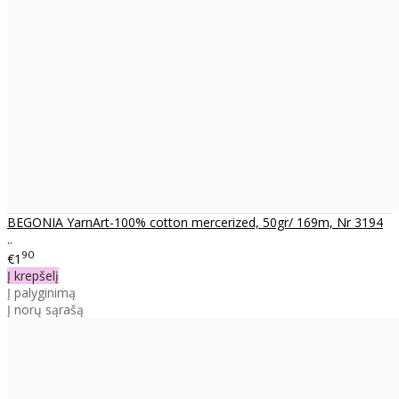
BEGONIA YarnArt-100% cotton mercerized, 50gr/ 169m, Nr 3194
..
90
€1
Į krepšelį
Į palyginimą
Į norų sąrašą