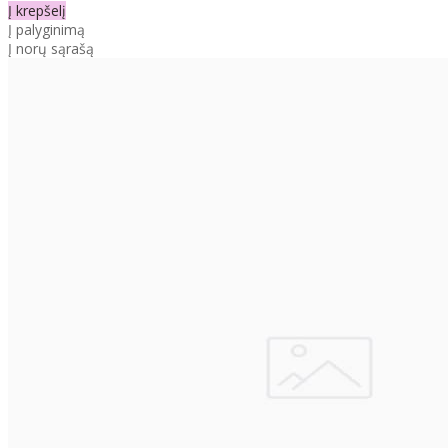
Į krepšelį
Į palyginimą
Į norų sąrašą