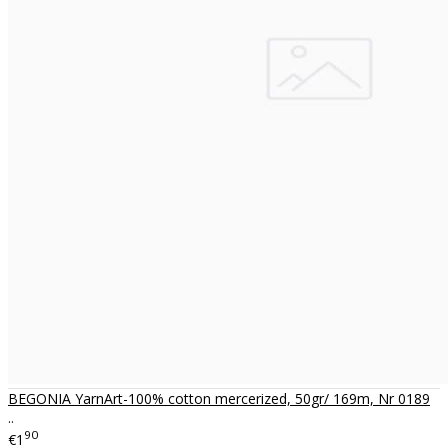
BEGONIA YarnArt-100% cotton mercerized, 50gr/ 169m, Nr 0189
..
90
€1