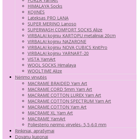
FORZA YarnArt
HIMALAYA Socks
KOJINĖS
Lateksas PRO LANA
SUPER MERINO Lanoso
SUPERWASH COMFORT SOCKS Alize
VIRBALAI kojinių KARTOPU metaliniai 20cm
VIRBALAI kojinių NAZARONE
VIRBALAI kojinių NOVA CUBICS KnitPro
VIRBALAI kojinių YARNART-20
VISTA YarnArt
WOOL SOCKS Himalaya
WOOLTIME Alize
Nėrimo virvutės
MACRAME BRAIDED Yarn Art
MACRAME CORD 5mm Yarn Art
MACRAME COTTON LUREX Yarn Art
MACRAME COTTON SPECTRUM Yarn Art
MACRAME COTTON Yarn Art
MACRAME XL Yarn Art
MACRAME YarnArt
Poliesterio nėrimo virvelės- 5,5-6.0 mm
Rinkiniai, aprašymai
Dovanų kuponai