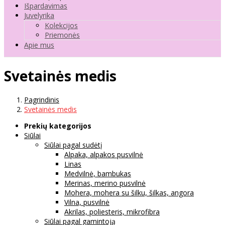
Išpardavimas
Juvelyrika
Kolekcijos
Priemonės
Apie mus
Svetainės medis
Pagrindinis
Svetainės medis
Prekių kategorijos
Siūlai
Siūlai pagal sudėtį
Alpaka, alpakos pusvilnė
Linas
Medvilnė, bambukas
Merinas, merino pusvilnė
Mohera, mohera su šilku, šilkas, angora
Vilna, pusvilnė
Akrilas, poliesteris, mikrofibra
Siūlai pagal gamintoją