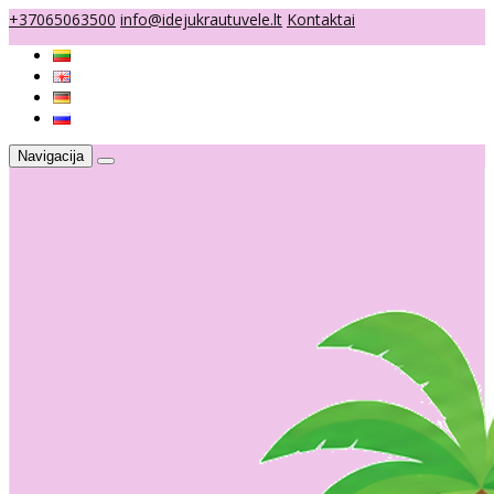
+37065063500
info@idejukrautuvele.lt
Kontaktai
Navigacija