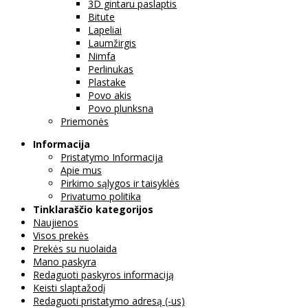
3D gintaru paslaptis
Bitute
Lapeliai
Laumžirgis
Nimfa
Perlinukas
Plastake
Povo akis
Povo plunksna
Priemonės
Informacija
Pristatymo Informacija
Apie mus
Pirkimo sąlygos ir taisyklės
Privatumo politika
Tinklaraščio kategorijos
Naujienos
Visos prekės
Prekės su nuolaida
Mano paskyra
Redaguoti paskyros informaciją
Keisti slaptažodį
Redaguoti pristatymo adresą (-us)