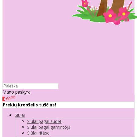
Mano paskyra
00
€0
0
Prekių krepšelis tuščias!
Siūlai
Siūlai pagal sudėtį
Siūlai pagal gamintoją
Siūlai ritėse