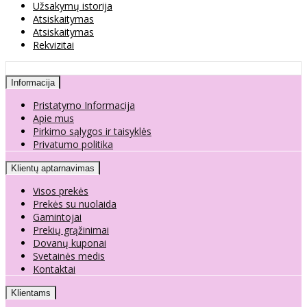
Užsakymų istorija
Atsiskaitymas
Atsiskaitymas
Rekvizitai
Informacija
Pristatymo Informacija
Apie mus
Pirkimo sąlygos ir taisyklės
Privatumo politika
Klientų aptarnavimas
Visos prekės
Prekės su nuolaida
Gamintojai
Prekių grąžinimai
Dovanų kuponai
Svetainės medis
Kontaktai
Klientams