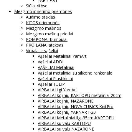
YARN ART
Siūlai ritėse
Mezgimo ir nėrimo priemonės
Audimo staklės
KITOS priemonės
Mezgimo mašinos
Mezgimo mašinų priedai
POMPONAI-bumbulai
PRO LANA lateksas
Virbalai ir vąšeliai
Vąšeliai Metaliniai YarnArt
Vąšeliai ADDI
VĄŠELIAI Metaliniai
Vąšeliai metaliniai su silikono rankenėle
Vąšeliai Plastikiniai
Vąšeliai TULIP
VIRBALAI ilgi YarnArt
VIRBALAI kojinių KARTOPU metaliniai 20cm
VIRBALAI kojinių NAZARONE
VIRBALAI kojinių NOVA CUBICS KnitPro
VIRBALAI kojinių YARNART-20
VIRBALAI Metaliniai ilgi-35cm-KARTOPU
VIRBALAI su valu KARTOPU
VIRBALAI su valu NAZARONE