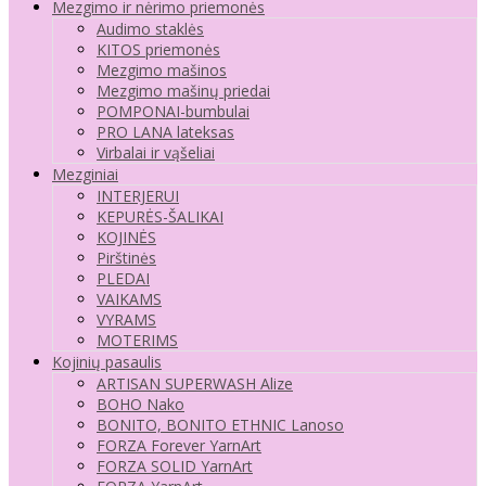
Mezgimo ir nėrimo priemonės
Audimo staklės
KITOS priemonės
Mezgimo mašinos
Mezgimo mašinų priedai
POMPONAI-bumbulai
PRO LANA lateksas
Virbalai ir vąšeliai
Mezginiai
INTERJERUI
KEPURĖS-ŠALIKAI
KOJINĖS
Pirštinės
PLEDAI
VAIKAMS
VYRAMS
MOTERIMS
Kojinių pasaulis
ARTISAN SUPERWASH Alize
BOHO Nako
BONITO, BONITO ETHNIC Lanoso
FORZA Forever YarnArt
FORZA SOLID YarnArt