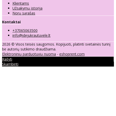
Klientams
Užsakymų istorija
Norų sąrašas
Kontaktai
+37065063500
info@idejukrautuvele.lt
2026 © Visos teisės saugomos. Kopijuoti, platinti svetainės turinį
be autorių sutikimo draudžiama.
Elektroninių parduotuvių nuoma
-
eshoprent.com
Rašyti
Skambinti