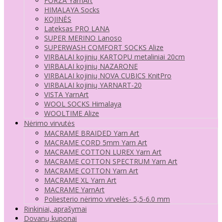
FORZA YarnArt
HIMALAYA Socks
KOJINĖS
Lateksas PRO LANA
SUPER MERINO Lanoso
SUPERWASH COMFORT SOCKS Alize
VIRBALAI kojinių KARTOPU metaliniai 20cm
VIRBALAI kojinių NAZARONE
VIRBALAI kojinių NOVA CUBICS KnitPro
VIRBALAI kojinių YARNART-20
VISTA YarnArt
WOOL SOCKS Himalaya
WOOLTIME Alize
Nėrimo virvutės
MACRAME BRAIDED Yarn Art
MACRAME CORD 5mm Yarn Art
MACRAME COTTON LUREX Yarn Art
MACRAME COTTON SPECTRUM Yarn Art
MACRAME COTTON Yarn Art
MACRAME XL Yarn Art
MACRAME YarnArt
Poliesterio nėrimo virvelės- 5,5-6.0 mm
Rinkiniai, aprašymai
Dovanų kuponai