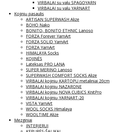
VIRBALAI su valu SPAGOYARN
VIRBALAI su valu YARNART
Kojinių pasaulis
ARTISAN SUPERWASH Alize
BOHO Nako
BONITO, BONITO ETHNIC Lanoso
FORZA Forever YarnArt
FORZA SOLID YarnArt
FORZA YarnArt
HIMALAYA Socks
KOJINĖS
Lateksas PRO LANA
SUPER MERINO Lanoso
SUPERWASH COMFORT SOCKS Alize
VIRBALAI kojinių KARTOPU metaliniai 20cm
VIRBALAI kojinių NAZARONE
VIRBALAI kojinių NOVA CUBICS KnitPro
VIRBALAI kojinių YARNART-20
VISTA YarnArt
WOOL SOCKS Himalaya
WOOLTIME Alize
Mezginiai
INTERJERUI
KEPURĖS-ŠALIKAI