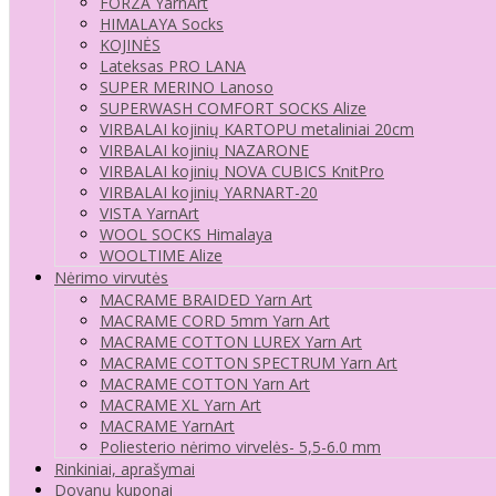
FORZA YarnArt
HIMALAYA Socks
KOJINĖS
Lateksas PRO LANA
SUPER MERINO Lanoso
SUPERWASH COMFORT SOCKS Alize
VIRBALAI kojinių KARTOPU metaliniai 20cm
VIRBALAI kojinių NAZARONE
VIRBALAI kojinių NOVA CUBICS KnitPro
VIRBALAI kojinių YARNART-20
VISTA YarnArt
WOOL SOCKS Himalaya
WOOLTIME Alize
Nėrimo virvutės
MACRAME BRAIDED Yarn Art
MACRAME CORD 5mm Yarn Art
MACRAME COTTON LUREX Yarn Art
MACRAME COTTON SPECTRUM Yarn Art
MACRAME COTTON Yarn Art
MACRAME XL Yarn Art
MACRAME YarnArt
Poliesterio nėrimo virvelės- 5,5-6.0 mm
Rinkiniai, aprašymai
Dovanų kuponai