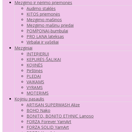
Mezgimo ir nėrimo priemonės
Audimo staklės
KITOS priemonės
Mezgimo mašinos
Mezgimo mašinų priedai
POMPONAI-bumbulai
PRO LANA lateksas
Virbalai ir vąšeliai
Mezginiai
INTERJERUI
KEPURĖS-ŠALIKAI
KOJINĖS
Pirštinės
PLEDAI
VAIKAMS
VYRAMS
MOTERIMS
Kojinių pasaulis
ARTISAN SUPERWASH Alize
BOHO Nako
BONITO, BONITO ETHNIC Lanoso
FORZA Forever YarnArt
FORZA SOLID YarnArt