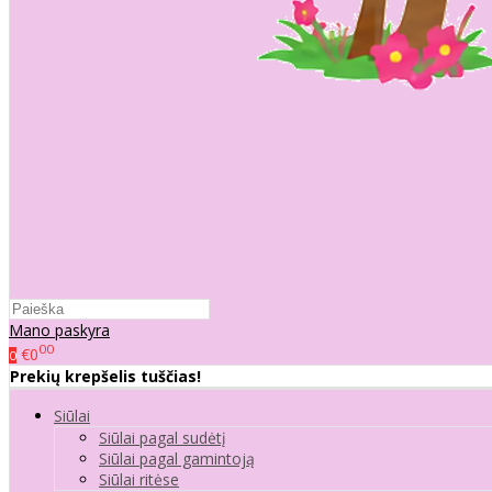
Mano paskyra
00
€0
0
Prekių krepšelis tuščias!
Siūlai
Siūlai pagal sudėtį
Siūlai pagal gamintoją
Siūlai ritėse