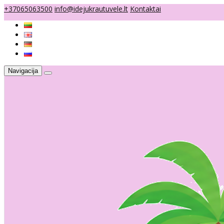
+37065063500
info@idejukrautuvele.lt
Kontaktai
Navigacija