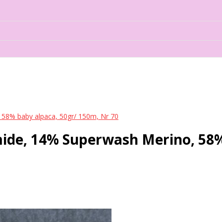
58% baby alpaca, 50gr/ 150m, Nr 70
ide, 14% Superwash Merino, 58%