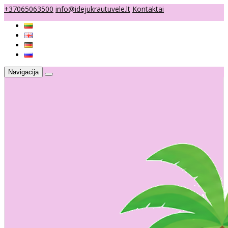
+37065063500
info@idejukrautuvele.lt
Kontaktai
Navigacija