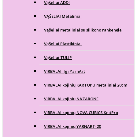
Vąšeliai ADDI
VĄŠELIAI Metaliniai
Vąšeliai metaliniai su silikono rankenėle
Vąšeliai Plastikiniai
Vąšeliai TULIP
VIRBALAI ilgi YarnArt
VIRBALAI kojinių KARTOPU metaliniai 20cm
VIRBALAI kojinių NAZARONE
VIRBALAI kojinių NOVA CUBICS KnitPro
VIRBALAI kojinių YARNART-20