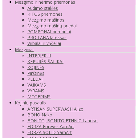
Mezgimo ir nėrimo priemonės
Audimo staklės
KITOS priemonės
Mezgimo mašinos
Mezgimo mašinų priedai
POMPONAI-bumbulai
PRO LANA lateksas
Virbalai ir vąšeliai
Mezginiai
INTERJERUI
KEPURĖS-ŠALIKAI
KOJINĖS
Pirštinės
PLEDAI
VAIKAMS
VYRAMS
MOTERIMS
Kojinių pasaulis
ARTISAN SUPERWASH Alize
BOHO Nako
BONITO, BONITO ETHNIC Lanoso
FORZA Forever YarnArt
FORZA SOLID YarnArt