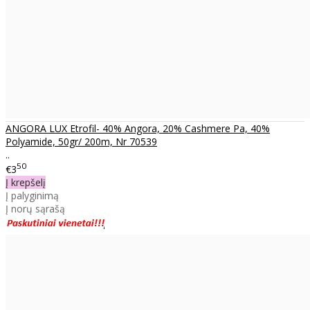
ANGORA LUX Etrofil- 40% Angora, 20% Cashmere Pa, 40%
Polyamide, 50gr/ 200m, Nr 70539
..
50
€3
Į krepšelį
Į palyginimą
Į norų sąrašą