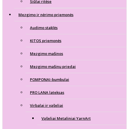
Siūlai ritėse
Mezgimo ir nėrimo priemonės
Audimo staklės
KITOS priemonės
Mezgimo mašinos
Mezgimo mašinų priedai
POMPONAI-bumbulai
PRO LANA lateksas
Virbalai ir vąšeliai
Vąšeliai Metaliniai YarnArt