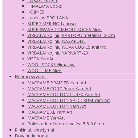
FORZA YarnArt
HIMALAYA Socks
KOJINĖS
Lateksas PRO LANA
SUPER MERINO Lanoso
SUPERWASH COMFORT SOCKS Alize
VIRBALAI kojinių KARTOPU metaliniai 20cm
VIRBALAI kojinių NAZARONE
VIRBALAI kojinių NOVA CUBICS KnitPro
VIRBALAI kojinių YARNART-20
VISTA YarnArt
WOOL SOCKS Himalaya
WOOLTIME Alize
Nėrimo virvutės
MACRAME BRAIDED Yarn Art
MACRAME CORD 5mm Yarn Art
MACRAME COTTON LUREX Yarn Art
MACRAME COTTON SPECTRUM Yarn Art
MACRAME COTTON Yarn Art
MACRAME XL Yarn Art
MACRAME YarnArt
Poliesterio nėrimo virvelės- 5,5-6.0 mm
Rinkiniai, aprašymai
Dovanų kuponai