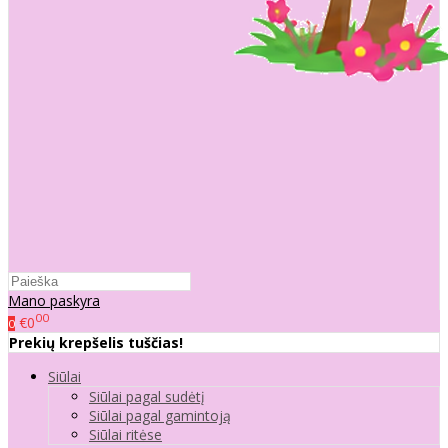
Mano paskyra
00
€0
0
Prekių krepšelis tuščias!
Siūlai
Siūlai pagal sudėtį
Siūlai pagal gamintoją
Siūlai ritėse