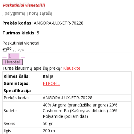
Į palyginimą
Į norų sąrašą
Prekės kodas:
ANGORA-LUX-ETR-70228
Turimas kiekis:
5
Paskutiniai vienetai
50
€3
su PVM
Turite klausimų apie šią prekę?
Klauskite
Kilmės šalis:
Italija
Gamintojas:
ETROFIL
Specifikacija
Prekės kodas
ANGORA-LUX-ETR-70228
40% Angora (prancūziška angora) 20%
Sudėtis
Cashmere Pa (Kašmyras dirbtinis) 40%
Polyamide (poliamidas)
Svoris
50 gr
Ilgis
200 m