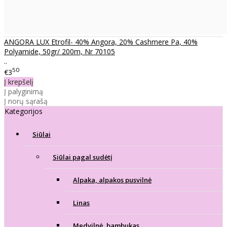
ANGORA LUX Etrofil- 40% Angora, 20% Cashmere Pa, 40%
Polyamide, 50gr/ 200m, Nr 70105
..
50
€3
Į krepšelį
Į palyginimą
Į norų sąrašą
Kategorijos
Siūlai
Siūlai pagal sudėtį
Alpaka, alpakos pusvilnė
Linas
Medvilnė, bambukas