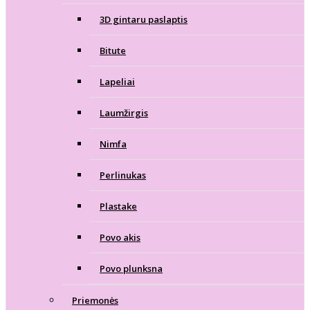
3D gintaru paslaptis
Bitute
Lapeliai
Laumžirgis
Nimfa
Perlinukas
Plastake
Povo akis
Povo plunksna
Priemonės