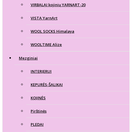
VIRBALAI kojinių YARNART-20
VISTA YarnArt
WOOL SOCKS Himalaya
WOOLTIME Alize
Mezginiai
INTERJERUI
KEPURĖS-ŠALIKAI
KOJINĖS
Pirštinės
PLEDAI