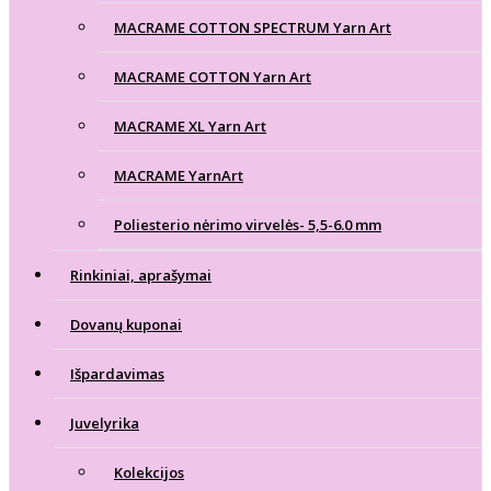
MACRAME COTTON SPECTRUM Yarn Art
MACRAME COTTON Yarn Art
MACRAME XL Yarn Art
MACRAME YarnArt
Poliesterio nėrimo virvelės- 5,5-6.0 mm
Rinkiniai, aprašymai
Dovanų kuponai
Išpardavimas
Juvelyrika
Kolekcijos