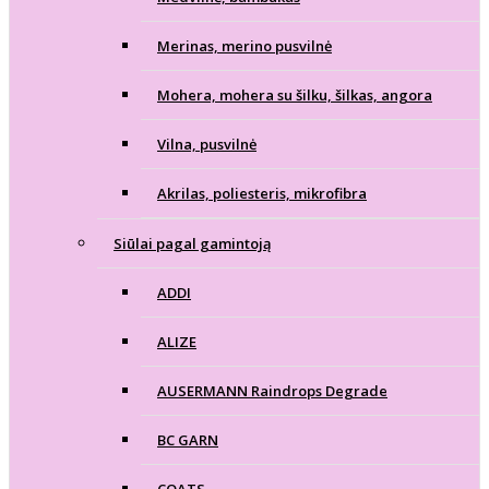
Merinas, merino pusvilnė
Mohera, mohera su šilku, šilkas, angora
Vilna, pusvilnė
Akrilas, poliesteris, mikrofibra
Siūlai pagal gamintoją
ADDI
ALIZE
AUSERMANN Raindrops Degrade
BC GARN