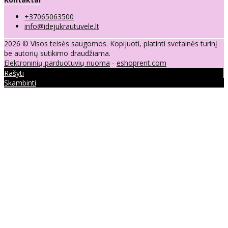
+37065063500
info@idejukrautuvele.lt
2026 © Visos teisės saugomos. Kopijuoti, platinti svetainės turinį
be autorių sutikimo draudžiama.
Elektroninių parduotuvių nuoma
-
eshoprent.com
Rašyti
Skambinti