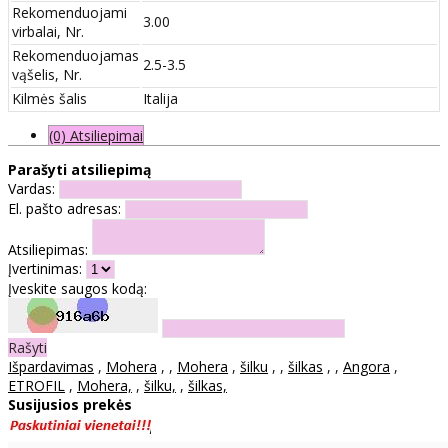
Rekomenduojami
3.00
virbalai, Nr.
Rekomenduojamas
2.5-3.5
vąšelis, Nr.
Kilmės šalis
Italija
(0) Atsiliepimai
Parašyti atsiliepimą
Vardas:
El. pašto adresas:
Atsiliepimas:
Įvertinimas:
Įveskite saugos kodą:
Rašyti
Išpardavimas
,
Mohera
,
,
Mohera
,
šilku
,
,
šilkas
,
,
Angora
,
ETROFIL
,
Mohera,
,
šilku,
,
šilkas,
Susijusios prekės