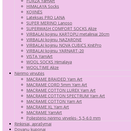
FORZA YarnArt
HIMALAYA Socks
KOJINĖS
Lateksas PRO LANA
SUPER MERINO Lanoso
SUPERWASH COMFORT SOCKS Alize
VIRBALAI kojinių KARTOPU metaliniai 20cm
VIRBALAI kojinių NAZARONE
VIRBALAI kojinių NOVA CUBICS KnitPro
VIRBALAI kojinių YARNART-20
VISTA YarnArt
WOOL SOCKS Himalaya
WOOLTIME Alize
Nėrimo virvutės
MACRAME BRAIDED Yarn Art
MACRAME CORD 5mm Yarn Art
MACRAME COTTON LUREX Yarn Art
MACRAME COTTON SPECTRUM Yarn Art
MACRAME COTTON Yarn Art
MACRAME XL Yarn Art
MACRAME YarnArt
Poliesterio nėrimo virvelės- 5,5-6.0 mm
Rinkiniai, aprašymai
Dovanų kuponai