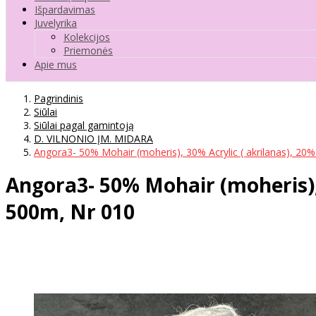
Išpardavimas
Juvelyrika
Kolekcijos
Priemonės
Apie mus
Pagrindinis
Siūlai
Siūlai pagal gamintoją
D. VILNONIO ĮM. MIDARA
Angora3- 50% Mohair (moheris), 30% Acrylic ( akrilanas), 20% 
Angora3- 50% Mohair (moheris), 3
500m, Nr 010