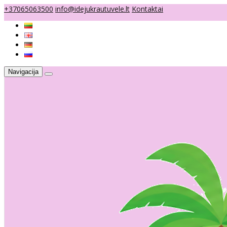
+37065063500
info@idejukrautuvele.lt
Kontaktai
Navigacija