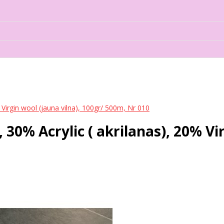
Virgin wool (jauna vilna), 100gr/ 500m, Nr 010
0% Acrylic ( akrilanas), 20% Vir