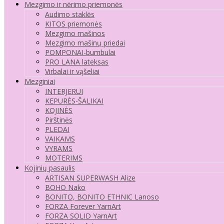
Mezgimo ir nėrimo priemonės
Audimo staklės
KITOS priemonės
Mezgimo mašinos
Mezgimo mašinų priedai
POMPONAI-bumbulai
PRO LANA lateksas
Virbalai ir vąšeliai
Mezginiai
INTERJERUI
KEPURĖS-ŠALIKAI
KOJINĖS
Pirštinės
PLEDAI
VAIKAMS
VYRAMS
MOTERIMS
Kojinių pasaulis
ARTISAN SUPERWASH Alize
BOHO Nako
BONITO, BONITO ETHNIC Lanoso
FORZA Forever YarnArt
FORZA SOLID YarnArt