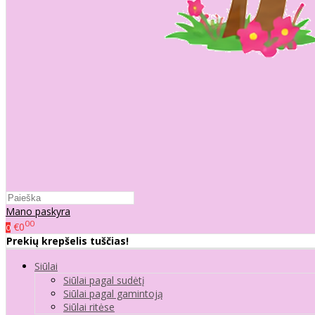
Mano paskyra
00
€0
0
Prekių krepšelis tuščias!
Siūlai
Siūlai pagal sudėtį
Siūlai pagal gamintoją
Siūlai ritėse