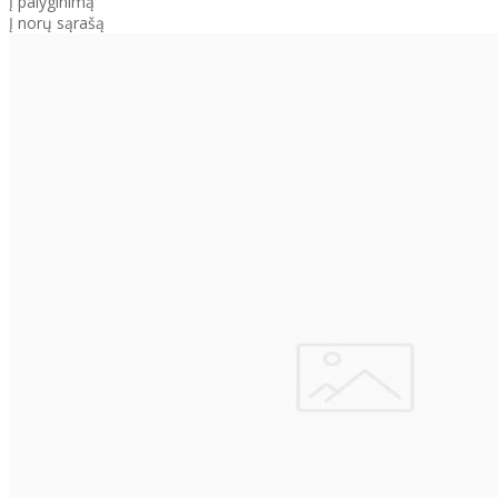
Į palyginimą
Į norų sąrašą