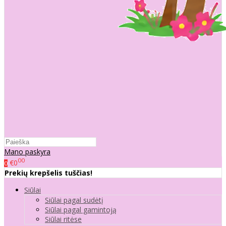
Mano paskyra
00
€0
0
Prekių krepšelis tuščias!
Siūlai
Siūlai pagal sudėtį
Siūlai pagal gamintoją
Siūlai ritėse