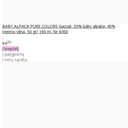
BABY ALPACA PURE COLORS Gazzal- 55% baby alpaka, 45%
merino vilna, 50 gr/ 160 m, Nr 6450
..
20
€4
Į krepšelį
Į palyginimą
Į norų sąrašą