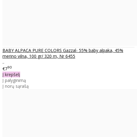
BABY ALPACA PURE COLORS Gazzal- 55% baby alpaka, 45%
merino vilna, 100 gr/ 320 m, Nr 6455
..
90
€7
Į krepšelį
Į palyginimą
Į norų sąrašą