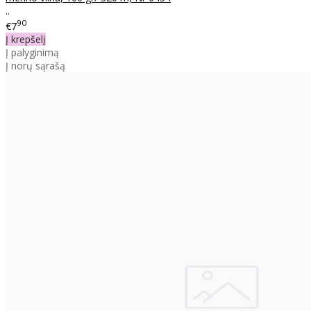
..
90
€7
Į krepšelį
Į palyginimą
Į norų sąrašą