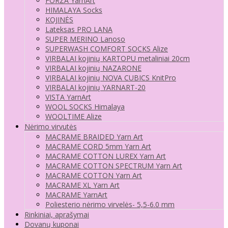
FORZA YarnArt
HIMALAYA Socks
KOJINĖS
Lateksas PRO LANA
SUPER MERINO Lanoso
SUPERWASH COMFORT SOCKS Alize
VIRBALAI kojinių KARTOPU metaliniai 20cm
VIRBALAI kojinių NAZARONE
VIRBALAI kojinių NOVA CUBICS KnitPro
VIRBALAI kojinių YARNART-20
VISTA YarnArt
WOOL SOCKS Himalaya
WOOLTIME Alize
Nėrimo virvutės
MACRAME BRAIDED Yarn Art
MACRAME CORD 5mm Yarn Art
MACRAME COTTON LUREX Yarn Art
MACRAME COTTON SPECTRUM Yarn Art
MACRAME COTTON Yarn Art
MACRAME XL Yarn Art
MACRAME YarnArt
Poliesterio nėrimo virvelės- 5,5-6.0 mm
Rinkiniai, aprašymai
Dovanų kuponai