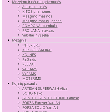
Mezgimo ir nėrimo priemonės
Audimo staklės
KITOS priemonės
Mezgimo mašinos
Mezgimo mašinų priedai
POMPONAI-bumbulai
PRO LANA lateksas
Virbalai ir vąšeliai
Mezginiai
INTERJERUI
KEPURĖS-ŠALIKAI
KOJINĖS
Pirštinės
PLEDAI
VAIKAMS
VYRAMS
MOTERIMS
Kojinių pasaulis
ARTISAN SUPERWASH Alize
BOHO Nako
BONITO, BONITO ETHNIC Lanoso
FORZA Forever YarnArt
FORZA SOLID YarnArt