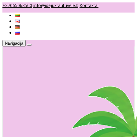
+37065063500
info@idejukrautuvele.lt
Kontaktai
Navigacija