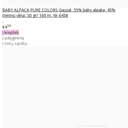
BABY ALPACA PURE COLORS Gazzal- 55% baby alpaka, 45%
merino vilna, 50 gr/ 160 m, Nr 6458
..
20
€4
Į krepšelį
Į palyginimą
Į norų sąrašą