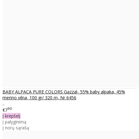
BABY ALPACA PURE COLORS Gazzal- 55% baby alpaka, 45%
merino vilna, 100 gr/ 320 m, Nr 6456
..
90
€7
Į krepšelį
Į palyginimą
Į norų sąrašą