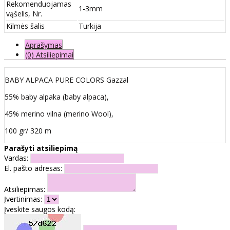
Rekomenduojamas
1-3mm
vąšelis, Nr.
Kilmės šalis
Turkija
Aprašymas
(0) Atsiliepimai
BABY ALPACA PURE COLORS Gazzal
55% baby alpaka (baby alpaca),
45% merino vilna (merino Wool),
100 gr/ 320 m
Parašyti atsiliepimą
Vardas:
El. pašto adresas:
Atsiliepimas:
Įvertinimas:
Įveskite saugos kodą: