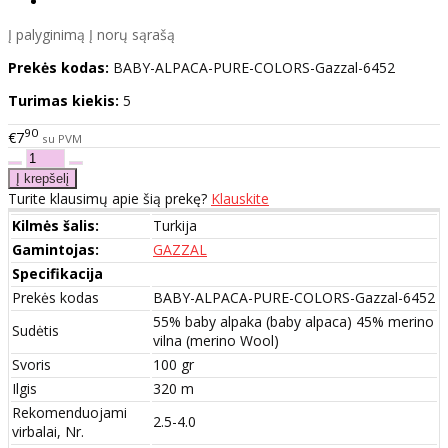
Į palyginimą
Į norų sąrašą
Prekės kodas:
BABY-ALPACA-PURE-COLORS-Gazzal-6452
Turimas kiekis:
5
90
€7
su PVM
Turite klausimų apie šią prekę?
Klauskite
Kilmės šalis:
Turkija
Gamintojas:
GAZZAL
Specifikacija
Prekės kodas
BABY-ALPACA-PURE-COLORS-Gazzal-6452
55% baby alpaka (baby alpaca) 45% merino
Sudėtis
vilna (merino Wool)
Svoris
100 gr
Ilgis
320 m
Rekomenduojami
2.5-4.0
virbalai, Nr.