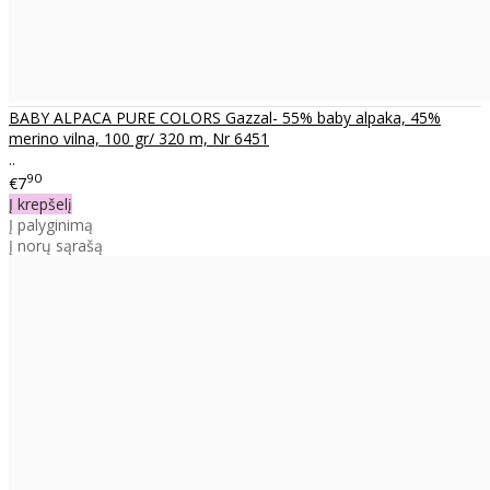
BABY ALPACA PURE COLORS Gazzal- 55% baby alpaka, 45%
merino vilna, 100 gr/ 320 m, Nr 6451
..
90
€7
Į krepšelį
Į palyginimą
Į norų sąrašą