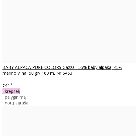
BABY ALPACA PURE COLORS Gazzal- 55% baby alpaka, 45%
merino vilna, 50 gr/ 160 m, Nr 6453
..
20
€4
Į krepšelį
Į palyginimą
Į norų sąrašą