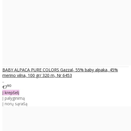
BABY ALPACA PURE COLORS Gazzal- 55% baby alpaka, 45%
merino vilna, 100 gr/ 320 m, Nr 6453
..
90
€7
Į krepšelį
Į palyginimą
Į norų sąrašą