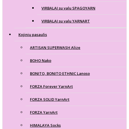
VIRBALAI su valu SPAGOYARN
VIRBALAI su valu YARNART
Kojinių pasaulis
ARTISAN SUPERWASH Alize
BOHO Nako
BONITO, BONITO ETHNIC Lanoso
FORZA Forever YarnArt
FORZA SOLID YarnArt
FORZA YarnArt
HIMALAYA Socks