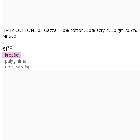
BABY COTTON 205 Gazzal- 50% cotton, 50% acrylic, 50 gr/ 205m,
Nr 500
..
70
€1
Į krepšelį
Į palyginimą
Į norų sąrašą