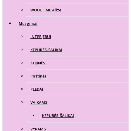
WOOLTIME Alize
Mezginiai
INTERJERUI
KEPURĖS-ŠALIKAI
KOJINĖS
Pirštinės
PLEDAI
VAIKAMS
KEPURĖS-ŠALIKAI
VYRAMS