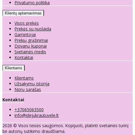
Privatumo politika
Klientų aptarnavimas
Visos prekės
Prekės su nuolaida
Gamintojai
Prekių grąžinimai
Dovanų kuponai
Svetainės medis
Kontaktai
Klientams
Klientams
Užsakymų istorija
Norų sąrašas
Kontaktai
+37065063500
info@idejukrautuvele.lt
2026 © Visos teisės saugomos. Kopijuoti, platinti svetainės turinį
be autorių sutikimo draudžiama.