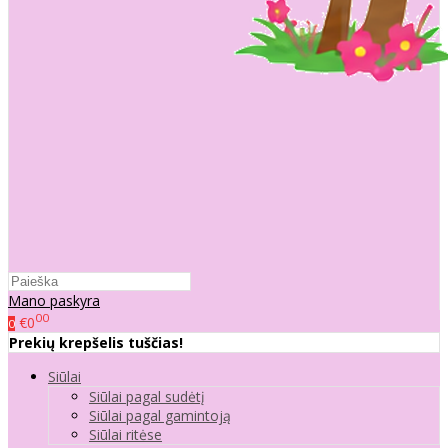
Mano paskyra
00
€0
0
Prekių krepšelis tuščias!
Siūlai
Siūlai pagal sudėtį
Siūlai pagal gamintoją
Siūlai ritėse