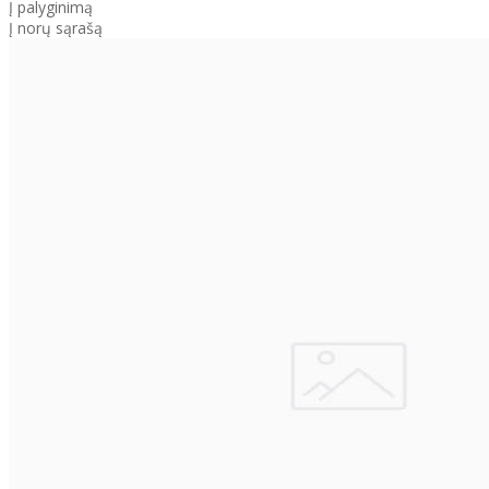
Į palyginimą
Į norų sąrašą