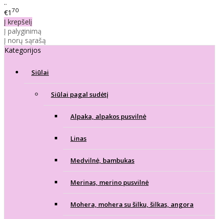
..
70
€1
Į krepšelį
Į palyginimą
Į norų sąrašą
Kategorijos
Siūlai
Siūlai pagal sudėtį
Alpaka, alpakos pusvilnė
Linas
Medvilnė, bambukas
Merinas, merino pusvilnė
Mohera, mohera su šilku, šilkas, angora