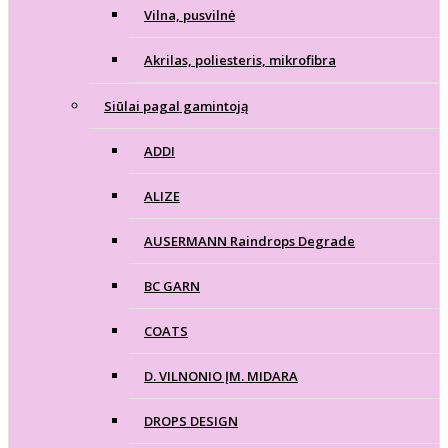
Vilna, pusvilnė
Akrilas, poliesteris, mikrofibra
Siūlai pagal gamintoją
ADDI
ALIZE
AUSERMANN Raindrops Degrade
BC GARN
COATS
D. VILNONIO ĮM. MIDARA
DROPS DESIGN