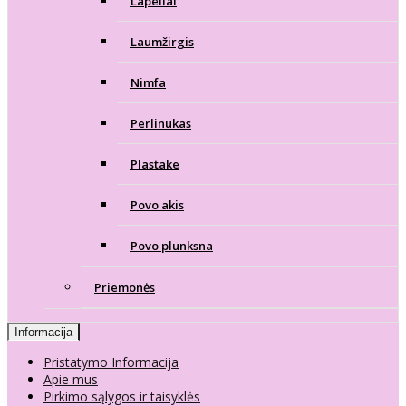
Lapeliai
Laumžirgis
Nimfa
Perlinukas
Plastake
Povo akis
Povo plunksna
Priemonės
Informacija
Pristatymo Informacija
Apie mus
Pirkimo sąlygos ir taisyklės