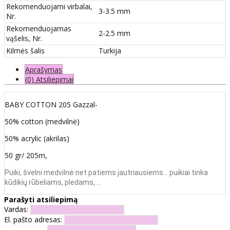
Rekomenduojami virbalai,
3-3.5 mm
Nr.
Rekomenduojamas
2-2.5 mm
vąšelis, Nr.
Kilmės šalis
Turkija
Aprašymas
(0) Atsiliepimai
BABY COTTON 205 Gazzal-
50% cotton (medvilnė)
50% acrylic (akrilas)
50 gr/ 205m,
Puiki, švelni medvilnė net patiems jautriausiems... puikiai tinka
kūdikių rūbeliams, pledams, …
Parašyti atsiliepimą
Vardas:
El. pašto adresas: