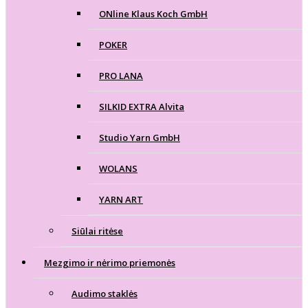
ONline Klaus Koch GmbH
POKER
PRO LANA
SILKID EXTRA Alvita
Studio Yarn GmbH
WOLANS
YARN ART
Siūlai ritėse
Mezgimo ir nėrimo priemonės
Audimo staklės