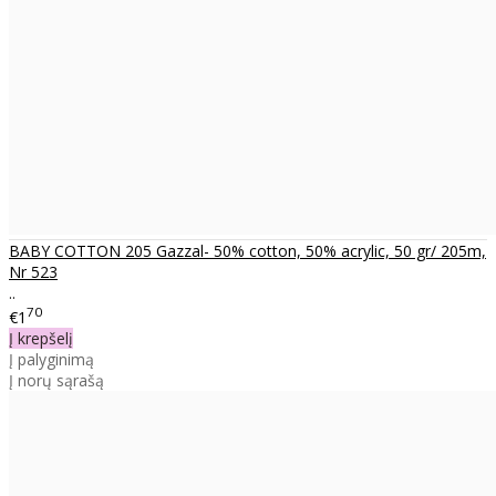
BABY COTTON 205 Gazzal- 50% cotton, 50% acrylic, 50 gr/ 205m,
Nr 523
..
70
€1
Į krepšelį
Į palyginimą
Į norų sąrašą