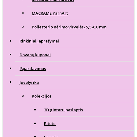
MACRAME YarnArt
Poliesterio nėrimo virvelės- 5,5-6.0 mm
Rinkiniai, aprašymai
Dovanų kuponai
Išpardavimas
Juvelyrika
Kolekcijos
3D gintaru paslaptis
Bitute