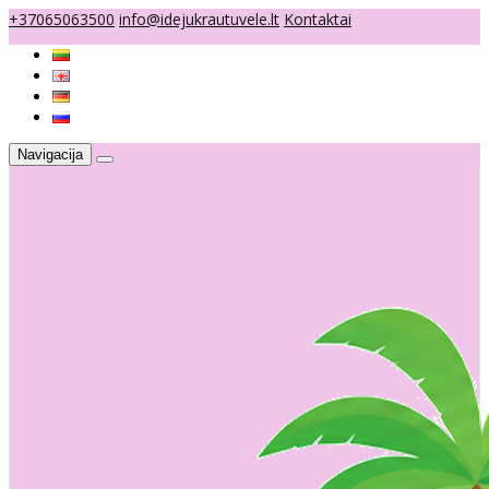
+37065063500
info@idejukrautuvele.lt
Kontaktai
Navigacija