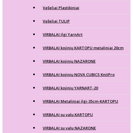
Vąšeliai Plastikiniai
Vąšeliai TULIP
VIRBALAI ilgi YarnArt
VIRBALAI kojinių KARTOPU metaliniai 20cm
VIRBALAI kojinių NAZARONE
VIRBALAI kojinių NOVA CUBICS KnitPro
VIRBALAI kojinių YARNART-20
VIRBALAI Metaliniai ilgi-35cm-KARTOPU
VIRBALAI su valu KARTOPU
VIRBALAI su valu NAZARONE