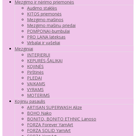
Mezgimo ir nėrimo priemonės
Audimo staklės
KITOS priemonės
Mezgimo mašinos
Mezgimo mašinų priedai
POMPONAI-bumbulai
PRO LANA lateksas
Virbalai ir vąšeliai
Mezginiai
INTERJERUI
KEPURĖS-ŠALIKAI
KOJINĖS
Pirštinės
PLEDAI
VAIKAMS
VYRAMS
MOTERIMS
Kojinių pasaulis
ARTISAN SUPERWASH Alize
BOHO Nako
BONITO, BONITO ETHNIC Lanoso
FORZA Forever YarnArt
FORZA SOLID YarnArt