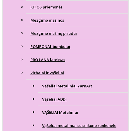
KITOS priemonės
Mezgimo mašinos
Mezgimo mašinų priedai
POMPONAI-bumbulai
PRO LANA lateksas
Virbalai ir vąšeliai
Vąšeliai Metaliniai YarnArt
Vąšeliai ADDI
VĄŠELIAI Metaliniai
Vąšeliai metaliniai su silikono rankenėle