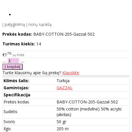
Į palyginimą
Į norų sąrašą
Prekės kodas:
BABY-COTTON-205-Gazzal-502
Turimas kiekis:
14
70
€1
su PVM
Turite klausimų apie šią prekę?
Klauskite
Kilmės šalis:
Turkija
Gamintojas:
GAZZAL
Specifikacija
Prekės kodas
BABY-COTTON-205-Gazzal-502
50% cotton (medvilnė) 50% acrylic
Sudėtis
(akrilas)
Svoris
50 gr
Ilgis
205 m