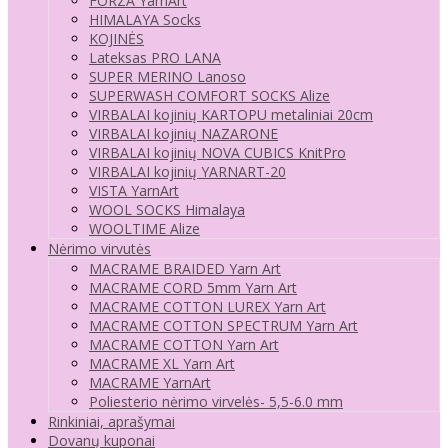
FORZA YarnArt
HIMALAYA Socks
KOJINĖS
Lateksas PRO LANA
SUPER MERINO Lanoso
SUPERWASH COMFORT SOCKS Alize
VIRBALAI kojinių KARTOPU metaliniai 20cm
VIRBALAI kojinių NAZARONE
VIRBALAI kojinių NOVA CUBICS KnitPro
VIRBALAI kojinių YARNART-20
VISTA YarnArt
WOOL SOCKS Himalaya
WOOLTIME Alize
Nėrimo virvutės
MACRAME BRAIDED Yarn Art
MACRAME CORD 5mm Yarn Art
MACRAME COTTON LUREX Yarn Art
MACRAME COTTON SPECTRUM Yarn Art
MACRAME COTTON Yarn Art
MACRAME XL Yarn Art
MACRAME YarnArt
Poliesterio nėrimo virvelės- 5,5-6.0 mm
Rinkiniai, aprašymai
Dovanų kuponai