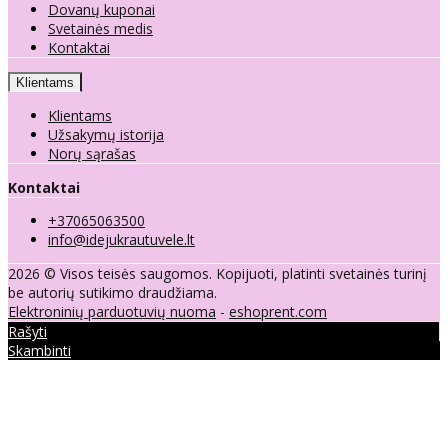
Dovanų kuponai
Svetainės medis
Kontaktai
Klientams
Klientams
Užsakymų istorija
Norų sąrašas
Kontaktai
+37065063500
info@idejukrautuvele.lt
2026 © Visos teisės saugomos. Kopijuoti, platinti svetainės turinį
be autorių sutikimo draudžiama.
Elektroninių parduotuvių nuoma
-
eshoprent.com
Rašyti
Skambinti