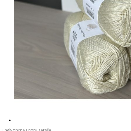
Į palyginimą
Į norų sąrašą