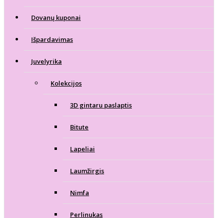
Dovanų kuponai
Išpardavimas
Juvelyrika
Kolekcijos
3D gintaru paslaptis
Bitute
Lapeliai
Laumžirgis
Nimfa
Perlinukas