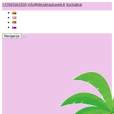
+37065063500
info@idejukrautuvele.lt
Kontaktai
Navigacija