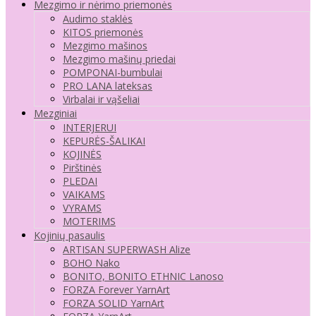
Mezgimo ir nėrimo priemonės
Audimo staklės
KITOS priemonės
Mezgimo mašinos
Mezgimo mašinų priedai
POMPONAI-bumbulai
PRO LANA lateksas
Virbalai ir vąšeliai
Mezginiai
INTERJERUI
KEPURĖS-ŠALIKAI
KOJINĖS
Pirštinės
PLEDAI
VAIKAMS
VYRAMS
MOTERIMS
Kojinių pasaulis
ARTISAN SUPERWASH Alize
BOHO Nako
BONITO, BONITO ETHNIC Lanoso
FORZA Forever YarnArt
FORZA SOLID YarnArt