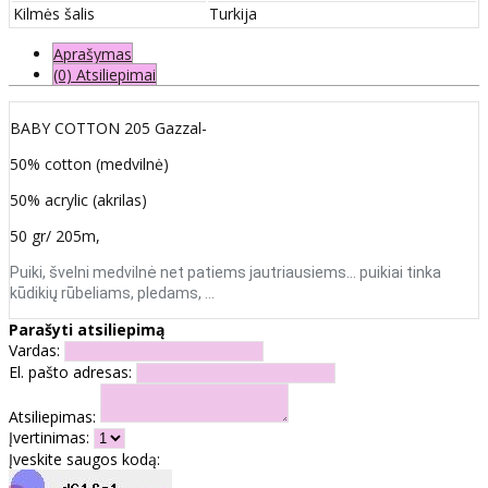
Kilmės šalis
Turkija
Aprašymas
(0) Atsiliepimai
BABY COTTON 205 Gazzal-
50% cotton (medvilnė)
50% acrylic (akrilas)
50 gr/ 205m,
Puiki, švelni medvilnė net patiems jautriausiems... puikiai tinka
kūdikių rūbeliams, pledams, …
Parašyti atsiliepimą
Vardas:
El. pašto adresas:
Atsiliepimas:
Įvertinimas:
Įveskite saugos kodą: