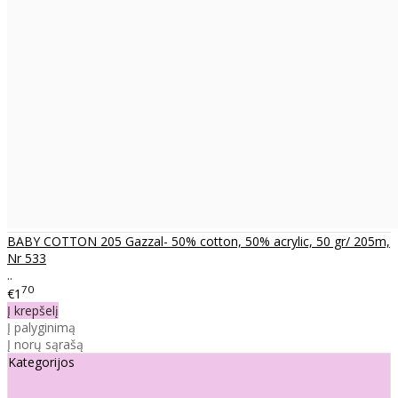
BABY COTTON 205 Gazzal- 50% cotton, 50% acrylic, 50 gr/ 205m,
Nr 533
..
70
€1
Į krepšelį
Į palyginimą
Į norų sąrašą
Kategorijos