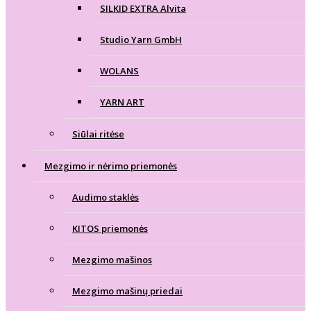
SILKID EXTRA Alvita
Studio Yarn GmbH
WOLANS
YARN ART
Siūlai ritėse
Mezgimo ir nėrimo priemonės
Audimo staklės
KITOS priemonės
Mezgimo mašinos
Mezgimo mašinų priedai