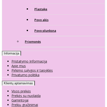
Plastake
Povo akis
Povo plunksna
Priemonės
Informacija
Pristatymo Informacija
Apie mus
Pirkimo sąlygos ir taisyklės
Privatumo politika
Klientų aptarnavimas
Visos prekės
Prekės su nuolaida
Gamintojai
Prekių grąžinimai