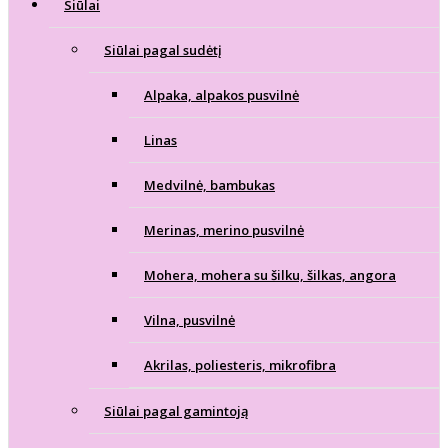
Siūlai
Siūlai pagal sudėtį
Alpaka, alpakos pusvilnė
Linas
Medvilnė, bambukas
Merinas, merino pusvilnė
Mohera, mohera su šilku, šilkas, angora
Vilna, pusvilnė
Akrilas, poliesteris, mikrofibra
Siūlai pagal gamintoją