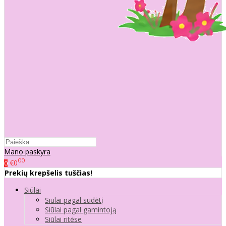
Mano paskyra
00
€0
0
Prekių krepšelis tuščias!
Siūlai
Siūlai pagal sudėtį
Siūlai pagal gamintoją
Siūlai ritėse