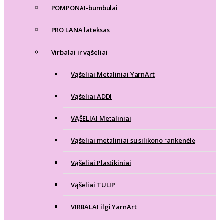
POMPONAI-bumbulai
PRO LANA lateksas
Virbalai ir vąšeliai
Vąšeliai Metaliniai YarnArt
Vąšeliai ADDI
VĄŠELIAI Metaliniai
Vąšeliai metaliniai su silikono rankenėle
Vąšeliai Plastikiniai
Vąšeliai TULIP
VIRBALAI ilgi YarnArt