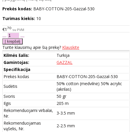
Prekės kodas:
BABY-COTTON-205-Gazzal-530
Turimas kiekis:
10
70
€1
su PVM
Turite klausimų apie šią prekę?
Klauskite
Kilmės šalis:
Turkija
Gamintojas:
GAZZAL
Specifikacija
Prekės kodas
BABY-COTTON-205-Gazzal-530
50% cotton (medvilnė) 50% acrylic
Sudėtis
(akrilas)
Svoris
50 gr
Ilgis
205 m
Rekomenduojami virbalai,
3-3.5 mm
Nr.
Rekomenduojamas
2-2.5 mm
vąšelis, Nr.