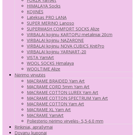
FORZA YarnArt
HIMALAYA Socks
KOJINĖS
Lateksas PRO LANA
SUPER MERINO Lanoso
SUPERWASH COMFORT SOCKS Alize
VIRBALAI kojinių KARTOPU metaliniai 20cm
VIRBALAI kojinių NAZARONE
VIRBALAI kojinių NOVA CUBICS KnitPro
VIRBALAI kojinių YARNART-20
VISTA YarnArt
WOOL SOCKS Himalaya
WOOLTIME Alize
Nėrimo virvutės
MACRAME BRAIDED Yarn Art
MACRAME CORD 5mm Yarn Art
MACRAME COTTON LUREX Yarn Art
MACRAME COTTON SPECTRUM Yarn Art
MACRAME COTTON Yarn Art
MACRAME XL Yarn Art
MACRAME YarnArt
Poliesterio nėrimo virvelės- 5,5-6.0 mm
Rinkiniai, aprašymai
Dovanų kuponai