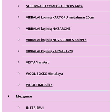
SUPERWASH COMFORT SOCKS Alize
VIRBALAI kojinių KARTOPU metaliniai 20cm
VIRBALAI kojinių NAZARONE
VIRBALAI kojinių NOVA CUBICS KnitPro
VIRBALAI kojinių YARNART-20
VISTA YarnArt
WOOL SOCKS Himalaya
WOOLTIME Alize
Mezginiai
INTERJERUI