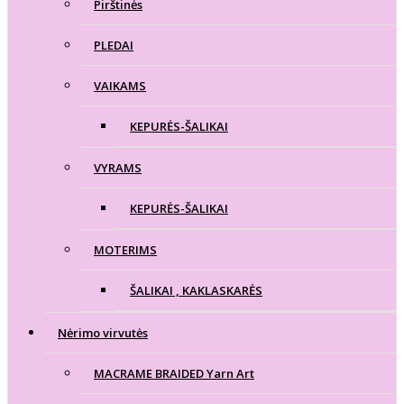
Pirštinės
PLEDAI
VAIKAMS
KEPURĖS-ŠALIKAI
VYRAMS
KEPURĖS-ŠALIKAI
MOTERIMS
ŠALIKAI , KAKLASKARĖS
Nėrimo virvutės
MACRAME BRAIDED Yarn Art