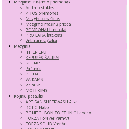
Mezgimo ir nėrimo priemonės
Audimo staklės
KITOS priemonės
Mezgimo mašinos
Mezgimo mašinų priedai
POMPONAI-bumbulai
PRO LANA lateksas
Virbalai ir vąšeliai
Mezginiai
INTERJERUI
KEPURĖS-ŠALIKAI
KOJINĖS
Pirštinės
PLEDAI
VAIKAMS
VYRAMS
MOTERIMS
Kojinių pasaulis
ARTISAN SUPERWASH Alize
BOHO Nako
BONITO, BONITO ETHNIC Lanoso
FORZA Forever YarnArt
FORZA SOLID YarnArt