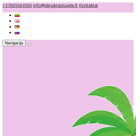
+37065063500
info@idejukrautuvele.lt
Kontaktai
Navigacija