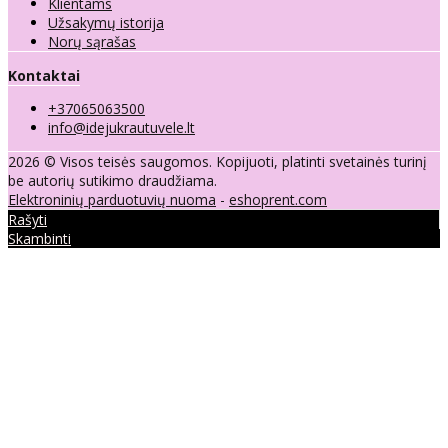
Klientams
Užsakymų istorija
Norų sąrašas
Kontaktai
+37065063500
info@idejukrautuvele.lt
2026 © Visos teisės saugomos. Kopijuoti, platinti svetainės turinį
be autorių sutikimo draudžiama.
Elektroninių parduotuvių nuoma
-
eshoprent.com
Rašyti
Skambinti