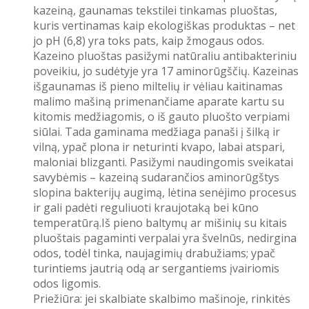
kazeiną, gaunamas tekstilei tinkamas pluoštas,
kuris vertinamas kaip ekologiškas produktas – net
jo pH (6,8) yra toks pats, kaip žmogaus odos.
Kazeino pluoštas pasižymi natūraliu antibakteriniu
poveikiu, jo sudėtyje yra 17 aminorūgščių. Kazeinas
išgaunamas iš pieno miltelių ir vėliau kaitinamas
malimo mašiną primenančiame aparate kartu su
kitomis medžiagomis, o iš gauto pluošto verpiami
siūlai. Tada gaminama medžiaga panaši į šilką ir
vilną, ypač plona ir neturinti kvapo, labai atspari,
maloniai blizganti. Pasižymi naudingomis sveikatai
savybėmis – kazeiną sudarančios aminorūgštys
slopina bakterijų augimą, lėtina senėjimo procesus
ir gali padėti reguliuoti kraujotaką bei kūno
temperatūrą.Iš pieno baltymų ar mišinių su kitais
pluoštais pagaminti verpalai yra švelnūs, nedirgina
odos, todėl tinka, naujagimių drabužiams; ypač
turintiems jautrią odą ar sergantiems įvairiomis
odos ligomis.
Priežiūra: jei skalbiate skalbimo mašinoje, rinkitės