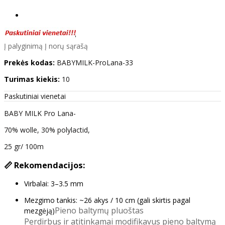
Į palyginimą
Į norų sąrašą
Prekės kodas:
BABYMILK-ProLana-33
Turimas kiekis:
10
Paskutiniai vienetai
BABY MILK Pro Lana-
70% wolle, 30% polylactid,
25 gr/ 100m
📏 Rekomendacijos:
Virbalai: 3–3.5 mm
Mezgimo tankis: ~26 akys / 10 cm (gali skirtis pagal
Pieno baltymų pluoštas
mezgėją)
Perdirbus ir atitinkamai modifikavus pieno baltymą