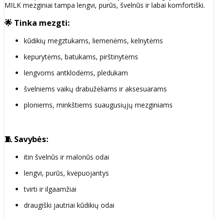
MILK mezginiai tampa lengvi, purūs, švelnūs ir labai komfortiški.
🌟 Tinka mezgti:
kūdikių megztukams, liemenėms, kelnytėms
kepurytėms, batukams, pirštinytėms
lengvoms antklodėms, pledukam
švelniems vaikų drabužėliams ir aksesuarams
ploniems, minkštiems suaugusiųjų mezginiams
🧵 Savybės:
itin švelnūs ir malonūs odai
lengvi, purūs, kvėpuojantys
tvirti ir ilgaamžiai
draugiški jautriai kūdikių odai