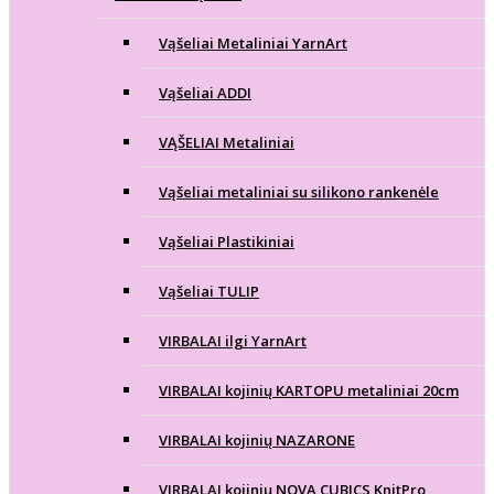
Vąšeliai Metaliniai YarnArt
Vąšeliai ADDI
VĄŠELIAI Metaliniai
Vąšeliai metaliniai su silikono rankenėle
Vąšeliai Plastikiniai
Vąšeliai TULIP
VIRBALAI ilgi YarnArt
VIRBALAI kojinių KARTOPU metaliniai 20cm
VIRBALAI kojinių NAZARONE
VIRBALAI kojinių NOVA CUBICS KnitPro