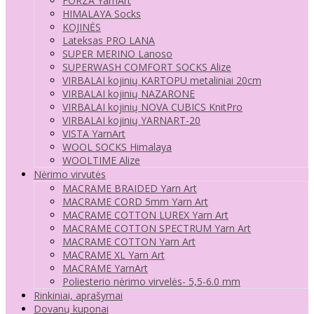
FORZA YarnArt
HIMALAYA Socks
KOJINĖS
Lateksas PRO LANA
SUPER MERINO Lanoso
SUPERWASH COMFORT SOCKS Alize
VIRBALAI kojinių KARTOPU metaliniai 20cm
VIRBALAI kojinių NAZARONE
VIRBALAI kojinių NOVA CUBICS KnitPro
VIRBALAI kojinių YARNART-20
VISTA YarnArt
WOOL SOCKS Himalaya
WOOLTIME Alize
Nėrimo virvutės
MACRAME BRAIDED Yarn Art
MACRAME CORD 5mm Yarn Art
MACRAME COTTON LUREX Yarn Art
MACRAME COTTON SPECTRUM Yarn Art
MACRAME COTTON Yarn Art
MACRAME XL Yarn Art
MACRAME YarnArt
Poliesterio nėrimo virvelės- 5,5-6.0 mm
Rinkiniai, aprašymai
Dovanų kuponai