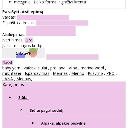
mezginiai išlaiko formą ir gražiai krenta
Parašyti atsiliepimą
Vardas:
El. pašto adresas:
Atsiliepimas:
Įvertinimas:
Įveskite saugos kodą:
Rašyti
baby yarn
,
vaikiski siulai
,
pro lana
,
vilna
,
merino wool
,
milchfaser
,
Išpardavimas
,
Merinas
,
Merino
,
Pusvilnė
,
PRO
,
LANA
,
Merinas,
Kategorijos
Siūlai
Siūlai pagal sudėtį
Alpaka, alpakos pusvilnė