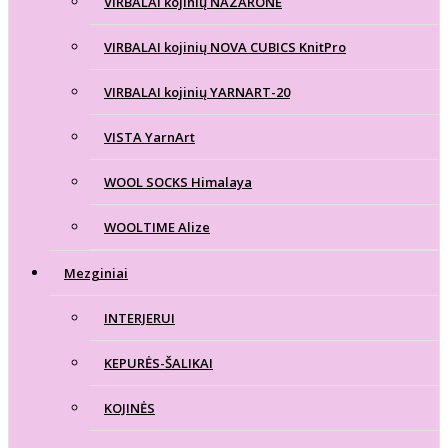
VIRBALAI kojinių NAZARONE
VIRBALAI kojinių NOVA CUBICS KnitPro
VIRBALAI kojinių YARNART-20
VISTA YarnArt
WOOL SOCKS Himalaya
WOOLTIME Alize
Mezginiai
INTERJERUI
KEPURĖS-ŠALIKAI
KOJINĖS