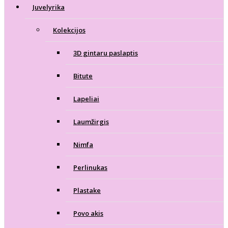
Juvelyrika
Kolekcijos
3D gintaru paslaptis
Bitute
Lapeliai
Laumžirgis
Nimfa
Perlinukas
Plastake
Povo akis