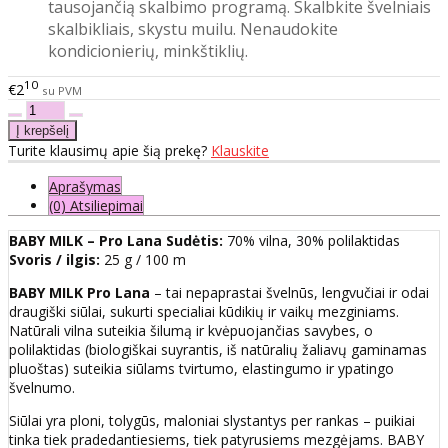
tausojančią skalbimo programą. Skalbkite švelniais
skalbikliais, skystu muilu. Nenaudokite
kondicionierių, minkštiklių.
10
€2
su PVM
Turite klausimų apie šią prekę?
Klauskite
Aprašymas
(0) Atsiliepimai
BABY MILK – Pro Lana
Sudėtis:
70% vilna, 30% polilaktidas
Svoris / ilgis:
25 g / 100 m
BABY MILK Pro Lana
– tai nepaprastai švelnūs, lengvučiai ir odai
draugiški siūlai, sukurti specialiai kūdikių ir vaikų mezginiams.
Natūrali vilna suteikia šilumą ir kvėpuojančias savybes, o
polilaktidas (biologiškai suyrantis, iš natūralių žaliavų gaminamas
pluoštas) suteikia siūlams tvirtumo, elastingumo ir ypatingo
švelnumo.
Siūlai yra ploni, tolygūs, maloniai slystantys per rankas – puikiai
tinka tiek pradedantiesiems, tiek patyrusiems mezgėjams. BABY