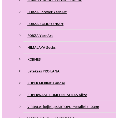
BONITO, BONITO ETHNIC Lanoso
FORZA Forever YarnArt
FORZA SOLID YarnArt
FORZA YarnArt
HIMALAYA Socks
KOJINĖS
Lateksas PRO LANA
SUPER MERINO Lanoso
SUPERWASH COMFORT SOCKS Alize
VIRBALAI kojinių KARTOPU metaliniai 20cm