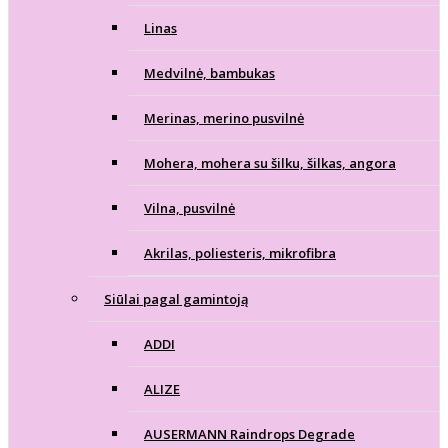
Linas
Medvilnė, bambukas
Merinas, merino pusvilnė
Mohera, mohera su šilku, šilkas, angora
Vilna, pusvilnė
Akrilas, poliesteris, mikrofibra
Siūlai pagal gamintoją
ADDI
ALIZE
AUSERMANN Raindrops Degrade