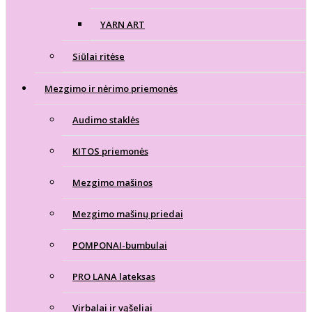
YARN ART
Siūlai ritėse
Mezgimo ir nėrimo priemonės
Audimo staklės
KITOS priemonės
Mezgimo mašinos
Mezgimo mašinų priedai
POMPONAI-bumbulai
PRO LANA lateksas
Virbalai ir vąšeliai