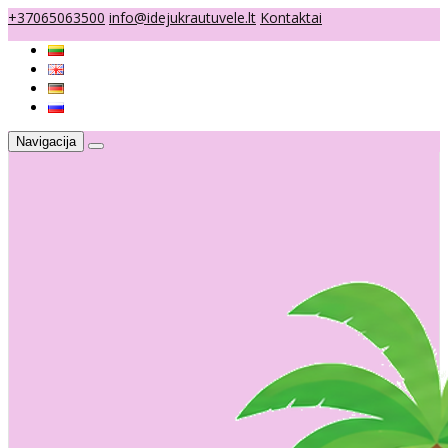
+37065063500
info@idejukrautuvele.lt
Kontaktai
Navigacija