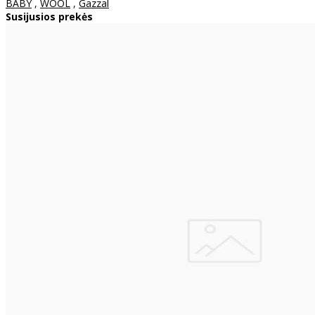
BABY
,
WOOL
,
Gazzal
Susijusios prekės