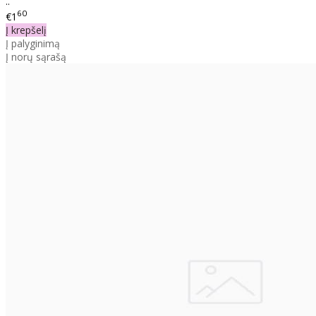
..
60
€1
Į krepšelį
Į palyginimą
Į norų sąrašą