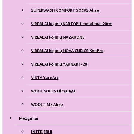
SUPERWASH COMFORT SOCKS Alize
VIRBALAI kojinių KARTOPU metaliniai 20cm
VIRBALAI kojinių NAZARONE
VIRBALAI kojinių NOVA CUBICS KnitPro
VIRBALAI kojinių YARNART-20
VISTA YarnArt
WOOL SOCKS Himalaya
WOOLTIME Alize
Mezginiai
INTERJERUI