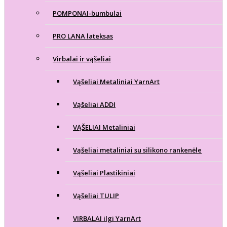
POMPONAI-bumbulai
PRO LANA lateksas
Virbalai ir vąšeliai
Vąšeliai Metaliniai YarnArt
Vąšeliai ADDI
VĄŠELIAI Metaliniai
Vąšeliai metaliniai su silikono rankenėle
Vąšeliai Plastikiniai
Vąšeliai TULIP
VIRBALAI ilgi YarnArt