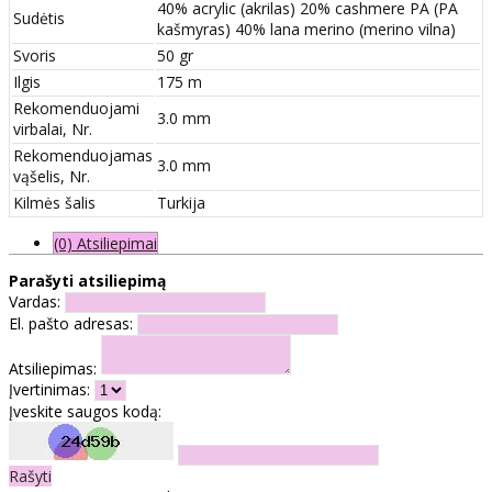
40% acrylic (akrilas) 20% cashmere PA (PA
Sudėtis
kašmyras) 40% lana merino (merino vilna)
Svoris
50 gr
Ilgis
175 m
Rekomenduojami
3.0 mm
virbalai, Nr.
Rekomenduojamas
3.0 mm
vąšelis, Nr.
Kilmės šalis
Turkija
(0) Atsiliepimai
Parašyti atsiliepimą
Vardas:
El. pašto adresas:
Atsiliepimas:
Įvertinimas:
Įveskite saugos kodą:
Rašyti