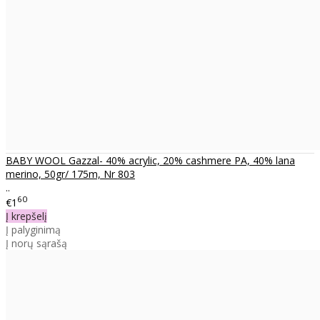
BABY WOOL Gazzal- 40% acrylic, 20% cashmere PA, 40% lana
merino, 50gr/ 175m, Nr 803
..
60
€1
Į krepšelį
Į palyginimą
Į norų sąrašą