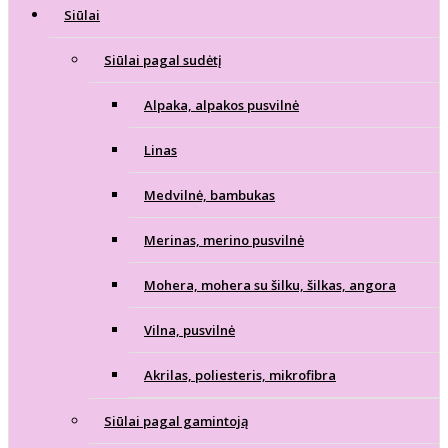
Siūlai
Siūlai pagal sudėtį
Alpaka, alpakos pusvilnė
Linas
Medvilnė, bambukas
Merinas, merino pusvilnė
Mohera, mohera su šilku, šilkas, angora
Vilna, pusvilnė
Akrilas, poliesteris, mikrofibra
Siūlai pagal gamintoją