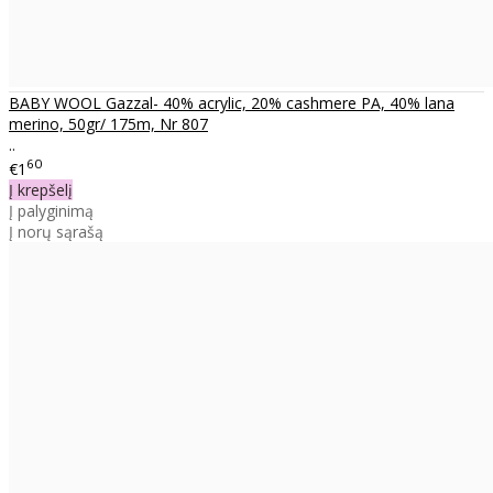
BABY WOOL Gazzal- 40% acrylic, 20% cashmere PA, 40% lana
merino, 50gr/ 175m, Nr 807
..
60
€1
Į krepšelį
Į palyginimą
Į norų sąrašą