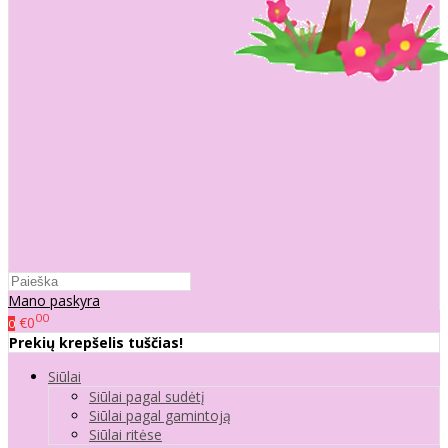
Mano paskyra
00
€0
0
Prekių krepšelis tuščias!
Siūlai
Siūlai pagal sudėtį
Siūlai pagal gamintoją
Siūlai ritėse