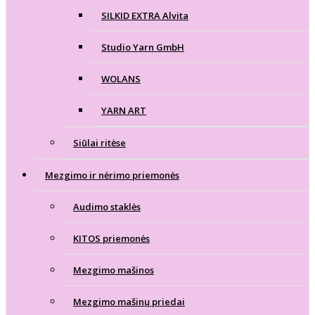
SILKID EXTRA Alvita
Studio Yarn GmbH
WOLANS
YARN ART
Siūlai ritėse
Mezgimo ir nėrimo priemonės
Audimo staklės
KITOS priemonės
Mezgimo mašinos
Mezgimo mašinų priedai