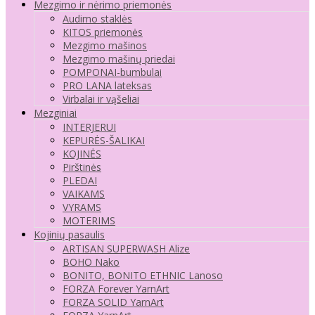
Mezgimo ir nėrimo priemonės
Audimo staklės
KITOS priemonės
Mezgimo mašinos
Mezgimo mašinų priedai
POMPONAI-bumbulai
PRO LANA lateksas
Virbalai ir vąšeliai
Mezginiai
INTERJERUI
KEPURĖS-ŠALIKAI
KOJINĖS
Pirštinės
PLEDAI
VAIKAMS
VYRAMS
MOTERIMS
Kojinių pasaulis
ARTISAN SUPERWASH Alize
BOHO Nako
BONITO, BONITO ETHNIC Lanoso
FORZA Forever YarnArt
FORZA SOLID YarnArt