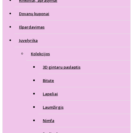
Rinkiniai, aprašymai
Dovanų kuponai
Išpardavimas
Juvelyrika
Kolekcijos
3D gintaru paslaptis
Bitute
Lapeliai
Laumžirgis
Nimfa