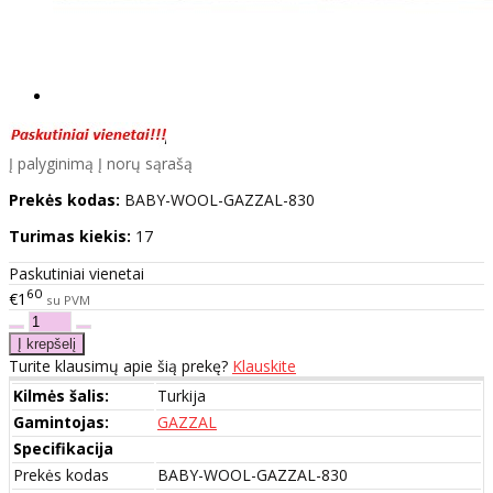
Į palyginimą
Į norų sąrašą
Prekės kodas:
BABY-WOOL-GAZZAL-830
Turimas kiekis:
17
Paskutiniai vienetai
60
€1
su PVM
Turite klausimų apie šią prekę?
Klauskite
Kilmės šalis:
Turkija
Gamintojas:
GAZZAL
Specifikacija
Prekės kodas
BABY-WOOL-GAZZAL-830