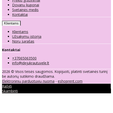
Prekių grąžinimai
Dovanų kuponai
Svetainės medis
Kontaktai
Klientams
Klientams
Užsakymų istorija
Norų sąrašas
Kontaktai
+37065063500
info@idejukrautuvele.lt
2026 © Visos teisės saugomos. Kopijuoti, platinti svetainės turinį
be autorių sutikimo draudžiama.
Elektroninių parduotuvių nuoma
-
eshoprent.com
Rašyti
Skambinti