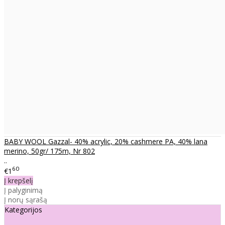
BABY WOOL Gazzal- 40% acrylic, 20% cashmere PA, 40% lana
merino, 50gr/ 175m, Nr 802
..
60
€1
Į krepšelį
Į palyginimą
Į norų sąrašą
Kategorijos