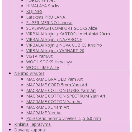
FORZA YarnArt
HIMALAYA Socks
KOJINĖS
Lateksas PRO LANA
SUPER MERINO Lanoso
SUPERWASH COMFORT SOCKS Alize
VIRBALAI kojinių KARTOPU metaliniai 20cm
VIRBALAI kojinių NAZARONE
VIRBALAI kojinių NOVA CUBICS KnitPro
VIRBALAI kojinių YARNART-20
VISTA YarnArt
WOOL SOCKS Himalaya
WOOLTIME Alize
Nėrimo virvutės
MACRAME BRAIDED Yarn Art
MACRAME CORD 5mm Yarn Art
MACRAME COTTON LUREX Yarn Art
MACRAME COTTON SPECTRUM Yarn Art
MACRAME COTTON Yarn Art
MACRAME XL Yarn Art
MACRAME YarnArt
Poliesterio nėrimo virvelės- 5,5-6.0 mm
Rinkiniai, aprašymai
Dovanų kuponai