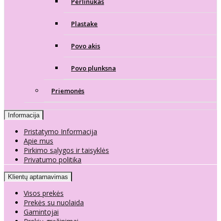
Perlinukas
Plastake
Povo akis
Povo plunksna
Priemonės
Informacija
Pristatymo Informacija
Apie mus
Pirkimo sąlygos ir taisyklės
Privatumo politika
Klientų aptarnavimas
Visos prekės
Prekės su nuolaida
Gamintojai