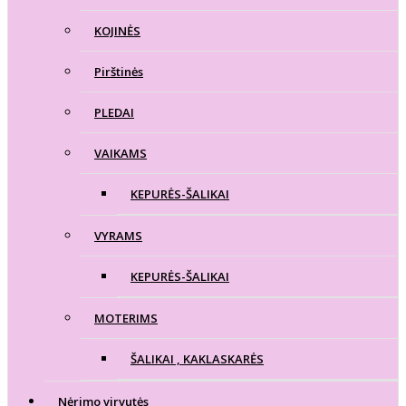
KOJINĖS
Pirštinės
PLEDAI
VAIKAMS
KEPURĖS-ŠALIKAI
VYRAMS
KEPURĖS-ŠALIKAI
MOTERIMS
ŠALIKAI , KAKLASKARĖS
Nėrimo virvutės