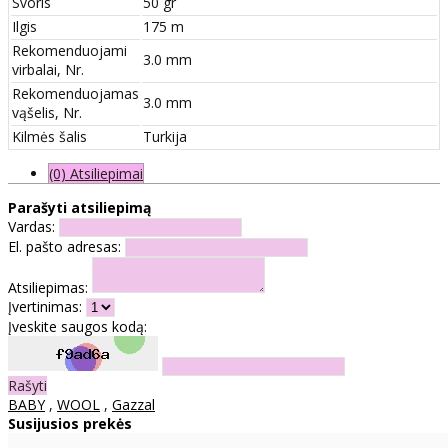
Svoris
50 gr
Ilgis
175 m
Rekomenduojami
3.0 mm
virbalai, Nr.
Rekomenduojamas
3.0 mm
vąšelis, Nr.
Kilmės šalis
Turkija
(0) Atsiliepimai
Parašyti atsiliepimą
Vardas:
El. pašto adresas:
Atsiliepimas:
Įvertinimas:
Įveskite saugos kodą:
Rašyti
BABY
,
WOOL
,
Gazzal
Susijusios prekės