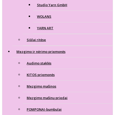
Studio Yarn GmbH
WOLANS
YARN ART
Siūlai ritėse
Mezgimo ir nėrimo priemonės
Audimo staklės
KITOS priemonės
Mezgimo mašinos
Mezgimo mašinų priedai
POMPONAI-bumbulai