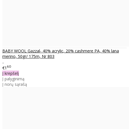
BABY WOOL Gazzal- 40% acrylic, 20% cashmere PA, 40% lana
merino, 50gr/ 175m, Nr 803
..
60
€1
Į krepšelį
Į palyginimą
Į norų sąrašą