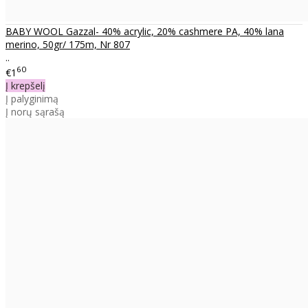
BABY WOOL Gazzal- 40% acrylic, 20% cashmere PA, 40% lana
merino, 50gr/ 175m, Nr 807
..
60
€1
Į krepšelį
Į palyginimą
Į norų sąrašą