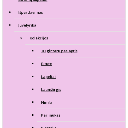
Išpardavimas
Juvelyrika
Kolekcijos
3D gintaru paslaptis
Bitute
Lapeliai
Laumžirgis
Nimfa
Perlinukas