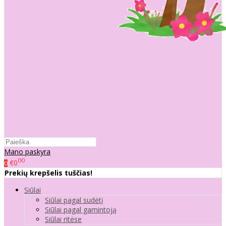
Mano paskyra
00
€0
0
Prekių krepšelis tuščias!
Siūlai
Siūlai pagal sudėtį
Siūlai pagal gamintoją
Siūlai ritėse