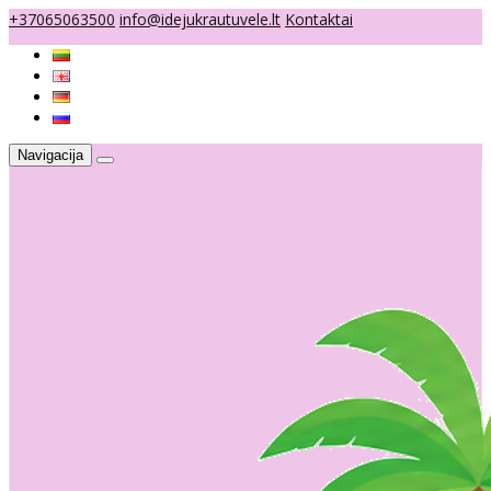
+37065063500
info@idejukrautuvele.lt
Kontaktai
Navigacija