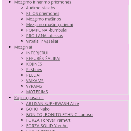
Mezgimo ir nėrimo priemonės
Audimo staklės
KITOS priemonės
Mezgimo mašinos
Mezgimo mašinų priedai
POMPONAI-bumbulai
PRO LANA lateksas
Virbalai ir vąšeliai
Mezginiai
INTERJERUI
KEPURĖS-ŠALIKAI
KOJINĖS
Pirštinės
PLEDAI
VAIKAMS
VYRAMS
MOTERIMS
Kojinių pasaulis
ARTISAN SUPERWASH Alize
BOHO Nako
BONITO, BONITO ETHNIC Lanoso
FORZA Forever YarnArt
FORZA SOLID YarnArt