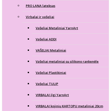
PRO LANA lateksas
Virbalai ir vąšeliai
Vąšeliai Metaliniai YarnArt
Vąšeliai ADDI
VĄŠELIAI Metaliniai
Vąšeliai metaliniai su silikono rankenėle
Vąšeliai Plastikiniai
Vąšeliai TULIP
VIRBALAI ilgi YarnArt
VIRBALAI kojinių KARTOPU metaliniai 20cm