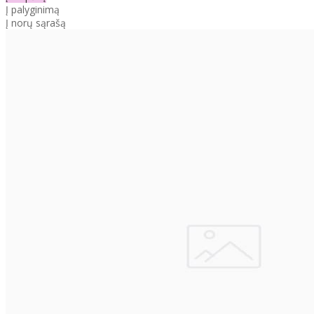
Į palyginimą
Į norų sąrašą