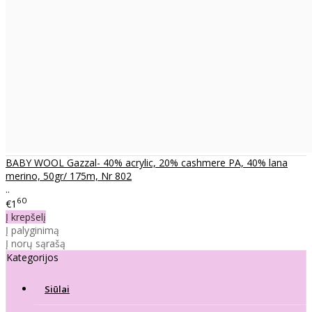
BABY WOOL Gazzal- 40% acrylic, 20% cashmere PA, 40% lana
merino, 50gr/ 175m, Nr 802
..
60
€1
Į krepšelį
Į palyginimą
Į norų sąrašą
Kategorijos
Siūlai