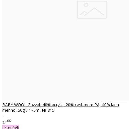
BABY WOOL Gazzal- 40% acrylic, 20% cashmere PA, 40% lana
merino, 50gr/ 175m, Nr 815
..
60
€1
Į krepšelį