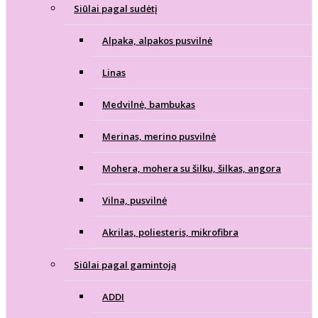
Siūlai pagal sudėtį
Alpaka, alpakos pusvilnė
Linas
Medvilnė, bambukas
Merinas, merino pusvilnė
Mohera, mohera su šilku, šilkas, angora
Vilna, pusvilnė
Akrilas, poliesteris, mikrofibra
Siūlai pagal gamintoją
ADDI