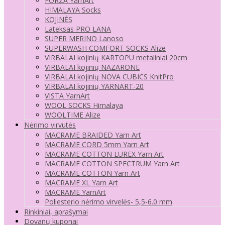
FORZA YarnArt
HIMALAYA Socks
KOJINĖS
Lateksas PRO LANA
SUPER MERINO Lanoso
SUPERWASH COMFORT SOCKS Alize
VIRBALAI kojinių KARTOPU metaliniai 20cm
VIRBALAI kojinių NAZARONE
VIRBALAI kojinių NOVA CUBICS KnitPro
VIRBALAI kojinių YARNART-20
VISTA YarnArt
WOOL SOCKS Himalaya
WOOLTIME Alize
Nėrimo virvutės
MACRAME BRAIDED Yarn Art
MACRAME CORD 5mm Yarn Art
MACRAME COTTON LUREX Yarn Art
MACRAME COTTON SPECTRUM Yarn Art
MACRAME COTTON Yarn Art
MACRAME XL Yarn Art
MACRAME YarnArt
Poliesterio nėrimo virvelės- 5,5-6.0 mm
Rinkiniai, aprašymai
Dovanų kuponai