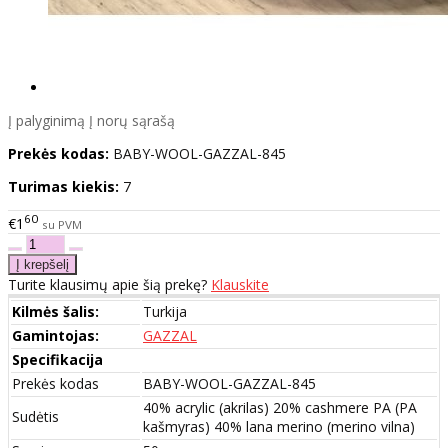
Į palyginimą
Į norų sąrašą
Prekės kodas:
BABY-WOOL-GAZZAL-845
Turimas kiekis:
7
60
€1
su PVM
Turite klausimų apie šią prekę?
Klauskite
Kilmės šalis:
Turkija
Gamintojas:
GAZZAL
Specifikacija
Prekės kodas
BABY-WOOL-GAZZAL-845
40% acrylic (akrilas) 20% cashmere PA (PA
Sudėtis
kašmyras) 40% lana merino (merino vilna)