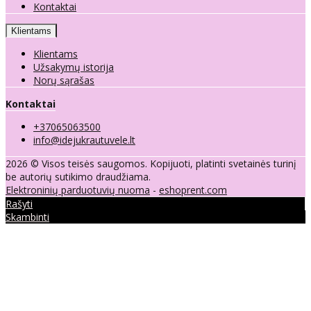
Kontaktai
Klientams
Klientams
Užsakymų istorija
Norų sąrašas
Kontaktai
+37065063500
info@idejukrautuvele.lt
2026 © Visos teisės saugomos. Kopijuoti, platinti svetainės turinį
be autorių sutikimo draudžiama.
Elektroninių parduotuvių nuoma
-
eshoprent.com
Rašyti
Skambinti