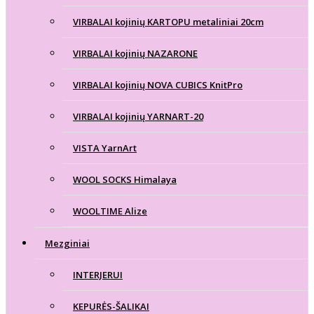
VIRBALAI kojinių KARTOPU metaliniai 20cm
VIRBALAI kojinių NAZARONE
VIRBALAI kojinių NOVA CUBICS KnitPro
VIRBALAI kojinių YARNART-20
VISTA YarnArt
WOOL SOCKS Himalaya
WOOLTIME Alize
Mezginiai
INTERJERUI
KEPURĖS-ŠALIKAI