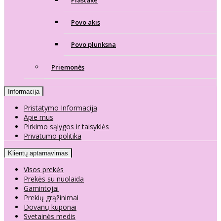
Plastake
Povo akis
Povo plunksna
Priemonės
Informacija
Pristatymo Informacija
Apie mus
Pirkimo sąlygos ir taisyklės
Privatumo politika
Klientų aptarnavimas
Visos prekės
Prekės su nuolaida
Gamintojai
Prekių grąžinimai
Dovanų kuponai
Svetainės medis