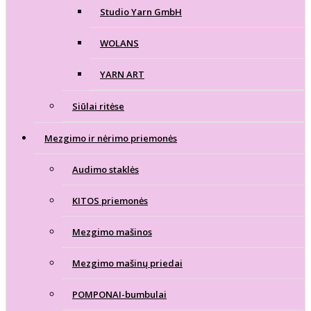
Studio Yarn GmbH
WOLANS
YARN ART
Siūlai ritėse
Mezgimo ir nėrimo priemonės
Audimo staklės
KITOS priemonės
Mezgimo mašinos
Mezgimo mašinų priedai
POMPONAI-bumbulai