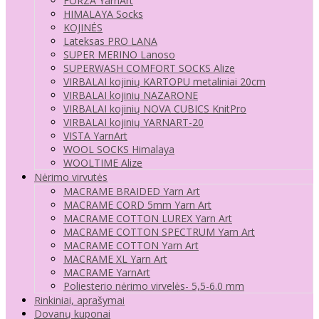
FORZA YarnArt
HIMALAYA Socks
KOJINĖS
Lateksas PRO LANA
SUPER MERINO Lanoso
SUPERWASH COMFORT SOCKS Alize
VIRBALAI kojinių KARTOPU metaliniai 20cm
VIRBALAI kojinių NAZARONE
VIRBALAI kojinių NOVA CUBICS KnitPro
VIRBALAI kojinių YARNART-20
VISTA YarnArt
WOOL SOCKS Himalaya
WOOLTIME Alize
Nėrimo virvutės
MACRAME BRAIDED Yarn Art
MACRAME CORD 5mm Yarn Art
MACRAME COTTON LUREX Yarn Art
MACRAME COTTON SPECTRUM Yarn Art
MACRAME COTTON Yarn Art
MACRAME XL Yarn Art
MACRAME YarnArt
Poliesterio nėrimo virvelės- 5,5-6.0 mm
Rinkiniai, aprašymai
Dovanų kuponai