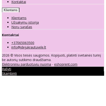
Kontaktai
Klientams
Klientams
Užsakymų istorija
Norų sąrašas
Kontaktai
+37065063500
info@idejukrautuvele.lt
2026 © Visos teisės saugomos. Kopijuoti, platinti svetainės turinį
be autorių sutikimo draudžiama.
Elektroninių parduotuvių nuoma
-
eshoprent.com
Rašyti
Skambinti