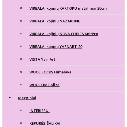
VIRBALAI kojinių KARTOPU metaliniai 20cm
VIRBALAI kojinių NAZARONE
VIRBALAI kojinių NOVA CUBICS KnitPro
VIRBALAI kojinių YARNART-20
VISTA YarnArt
WOOL SOCKS Himalaya
WOOLTIME Alize
Mezginiai
INTERJERUI
KEPURĖS-ŠALIKAI