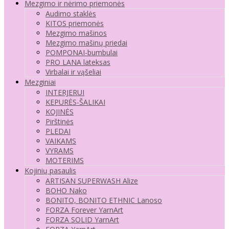
Mezgimo ir nėrimo priemonės
Audimo staklės
KITOS priemonės
Mezgimo mašinos
Mezgimo mašinų priedai
POMPONAI-bumbulai
PRO LANA lateksas
Virbalai ir vąšeliai
Mezginiai
INTERJERUI
KEPURĖS-ŠALIKAI
KOJINĖS
Pirštinės
PLEDAI
VAIKAMS
VYRAMS
MOTERIMS
Kojinių pasaulis
ARTISAN SUPERWASH Alize
BOHO Nako
BONITO, BONITO ETHNIC Lanoso
FORZA Forever YarnArt
FORZA SOLID YarnArt