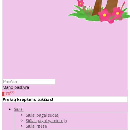
Mano paskyra
00
€0
0
Prekių krepšelis tuščias!
Siūlai
Siūlai pagal sudėtį
Siūlai pagal gamintoją
Siūlai ritėse