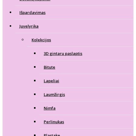
Išpardavimas
Juvelyrika
Kolekcijos
3D gintaru paslaptis
Bitute
Lapeliai
Laumžirgis
Nimfa
Perlinukas
Plastake