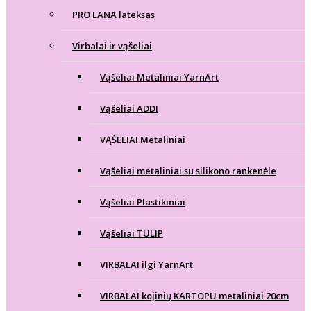
PRO LANA lateksas
Virbalai ir vąšeliai
Vąšeliai Metaliniai YarnArt
Vąšeliai ADDI
VĄŠELIAI Metaliniai
Vąšeliai metaliniai su silikono rankenėle
Vąšeliai Plastikiniai
Vąšeliai TULIP
VIRBALAI ilgi YarnArt
VIRBALAI kojinių KARTOPU metaliniai 20cm