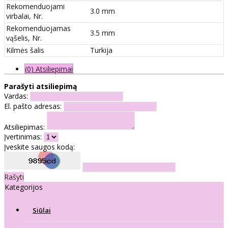
Rekomenduojami
3.0 mm
virbalai, Nr.
Rekomenduojamas
3.5 mm
vąšelis, Nr.
Kilmės šalis
Turkija
(0) Atsiliepimai
Parašyti atsiliepimą
Vardas:
El. pašto adresas:
Atsiliepimas:
Įvertinimas:
Įveskite saugos kodą:
Rašyti
Kategorijos
Siūlai