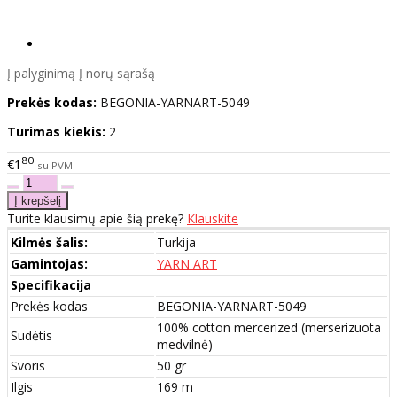
Į palyginimą
Į norų sąrašą
Prekės kodas:
BEGONIA-YARNART-5049
Turimas kiekis:
2
80
€1
su PVM
Turite klausimų apie šią prekę?
Klauskite
Kilmės šalis:
Turkija
Gamintojas:
YARN ART
Specifikacija
Prekės kodas
BEGONIA-YARNART-5049
100% cotton mercerized (merserizuota
Sudėtis
medvilnė)
Svoris
50 gr
Ilgis
169 m