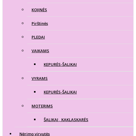
KOJINĖS
Pirštinės
PLEDAI
VAIKAMS
KEPURĖS-ŠALIKAI
VYRAMS
KEPURĖS-ŠALIKAI
MOTERIMS
ŠALIKAI , KAKLASKARĖS
Nėrimo virvutės