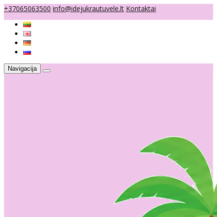
+37065063500
info@idejukrautuvele.lt
Kontaktai
Navigacija