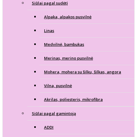
Siūlai pagal sudėtį
Alpaka, alpakos pusvilnė
Linas
Medvilnė, bambukas
Merinas, merino pusvilnė
Mohera, mohera su šilku, šilkas, angora
Vilna, pusvilnė
Akrilas, poliesteris, mikrofibra
Siūlai pagal gamintoją
ADDI