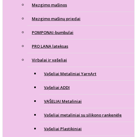
Mezgimo mašinos
Mezgimo mašinų priedai
POMPONAI-bumbulai
PRO LANA lateksas
Virbalai ir vąšeliai
Vąšeliai Metaliniai YarnArt
Vąšeliai ADDI
VĄŠELIAI Metaliniai
Vąšeliai metaliniai su silikono rankenėle
Vąšeliai Plastikiniai