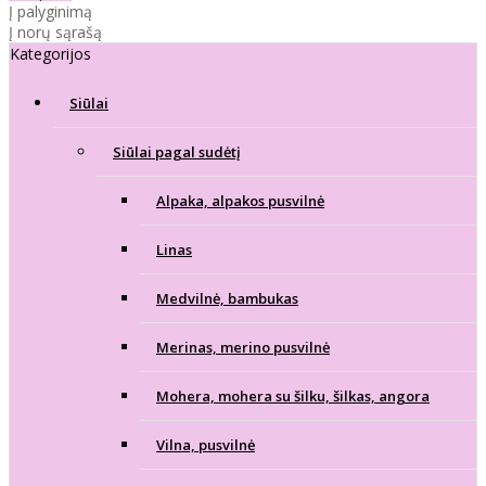
Į palyginimą
Į norų sąrašą
Kategorijos
Siūlai
Siūlai pagal sudėtį
Alpaka, alpakos pusvilnė
Linas
Medvilnė, bambukas
Merinas, merino pusvilnė
Mohera, mohera su šilku, šilkas, angora
Vilna, pusvilnė