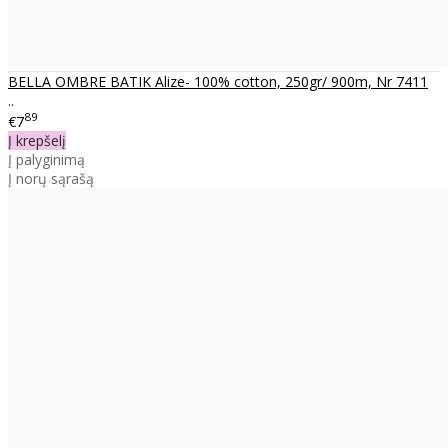
BELLA OMBRE BATIK Alize- 100% cotton, 250gr/ 900m, Nr 7411
..
89
€7
Į krepšelį
Į palyginimą
Į norų sąrašą