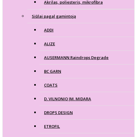
Akrilas, poliesteris, mikrofibra
Siūlai pagal gamintoją
ADDI
ALIZE
AUSERMANN Raindrops Degrade
BC GARN
COATS
D. VILNONIO ĮM. MIDARA
DROPS DESIGN
ETROFIL