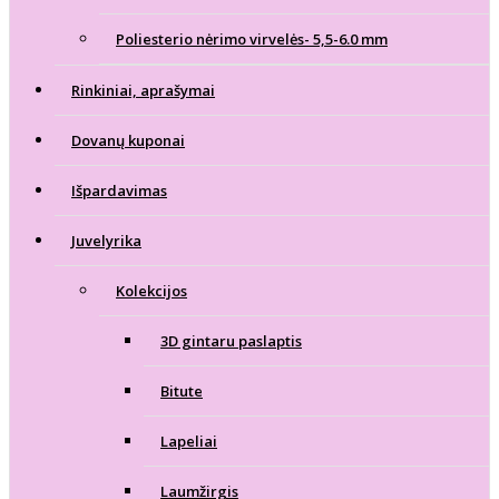
Poliesterio nėrimo virvelės- 5,5-6.0 mm
Rinkiniai, aprašymai
Dovanų kuponai
Išpardavimas
Juvelyrika
Kolekcijos
3D gintaru paslaptis
Bitute
Lapeliai
Laumžirgis