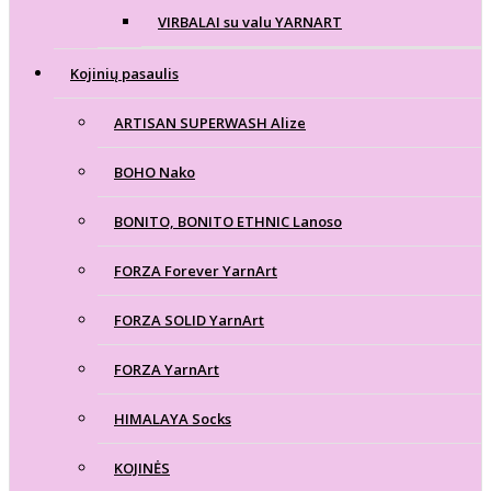
VIRBALAI su valu YARNART
Kojinių pasaulis
ARTISAN SUPERWASH Alize
BOHO Nako
BONITO, BONITO ETHNIC Lanoso
FORZA Forever YarnArt
FORZA SOLID YarnArt
FORZA YarnArt
HIMALAYA Socks
KOJINĖS