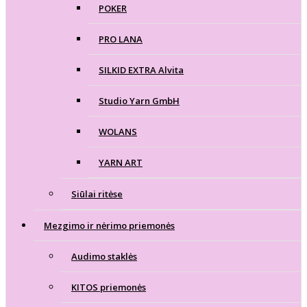
POKER
PRO LANA
SILKID EXTRA Alvita
Studio Yarn GmbH
WOLANS
YARN ART
Siūlai ritėse
Mezgimo ir nėrimo priemonės
Audimo staklės
KITOS priemonės