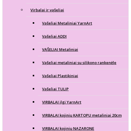
Virbalai ir vąšeliai
Vąšeliai Metaliniai YarnArt
Vąšeliai ADDI
VĄŠELIAI Metaliniai
Vąšeliai metaliniai su silikono rankenėle
Vąšeliai Plastikiniai
Vąšeliai TULIP
VIRBALAI ilgi YarnArt
VIRBALAI kojinių KARTOPU metaliniai 20cm
VIRBALAI kojinių NAZARONE