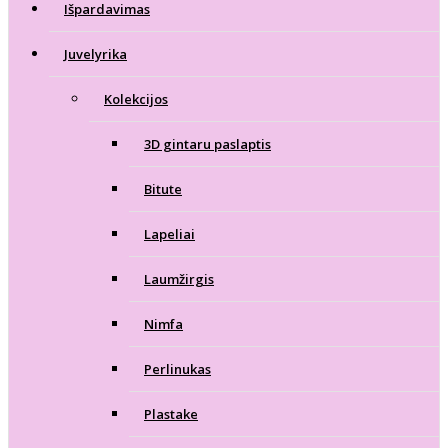
Išpardavimas
Juvelyrika
Kolekcijos
3D gintaru paslaptis
Bitute
Lapeliai
Laumžirgis
Nimfa
Perlinukas
Plastake