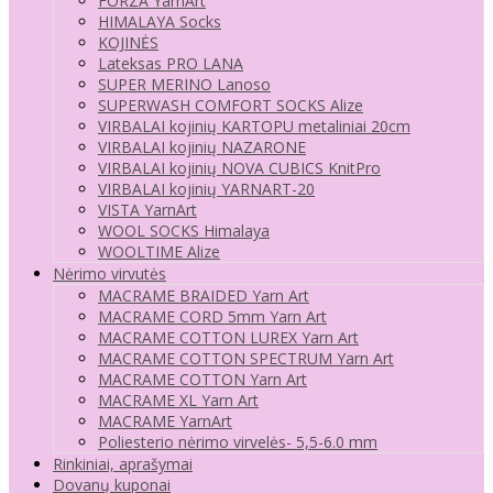
FORZA YarnArt
HIMALAYA Socks
KOJINĖS
Lateksas PRO LANA
SUPER MERINO Lanoso
SUPERWASH COMFORT SOCKS Alize
VIRBALAI kojinių KARTOPU metaliniai 20cm
VIRBALAI kojinių NAZARONE
VIRBALAI kojinių NOVA CUBICS KnitPro
VIRBALAI kojinių YARNART-20
VISTA YarnArt
WOOL SOCKS Himalaya
WOOLTIME Alize
Nėrimo virvutės
MACRAME BRAIDED Yarn Art
MACRAME CORD 5mm Yarn Art
MACRAME COTTON LUREX Yarn Art
MACRAME COTTON SPECTRUM Yarn Art
MACRAME COTTON Yarn Art
MACRAME XL Yarn Art
MACRAME YarnArt
Poliesterio nėrimo virvelės- 5,5-6.0 mm
Rinkiniai, aprašymai
Dovanų kuponai