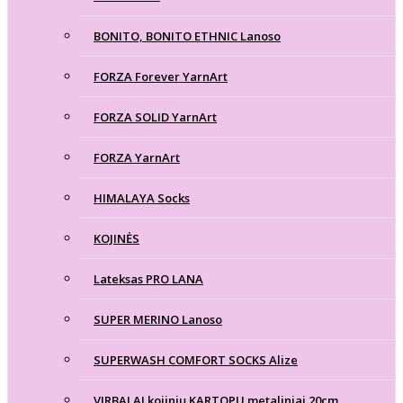
BONITO, BONITO ETHNIC Lanoso
FORZA Forever YarnArt
FORZA SOLID YarnArt
FORZA YarnArt
HIMALAYA Socks
KOJINĖS
Lateksas PRO LANA
SUPER MERINO Lanoso
SUPERWASH COMFORT SOCKS Alize
VIRBALAI kojinių KARTOPU metaliniai 20cm