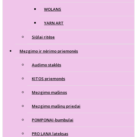
WOLANS
YARN ART
Siūlai ritėse
Mezgimo ir nėrimo priemonės
Audimo staklės
KITOS priemonės
Mezgimo mašinos
Mezgimo mašinų priedai
POMPONAI-bumbulai
PRO LANA lateksas