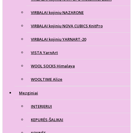
VIRBALAI kojinių NAZARONE
VIRBALAI kojinių NOVA CUBICS KnitPro
VIRBALAI kojinių YARNART-20
VISTA YarnArt
WOOL SOCKS Himalaya
WOOLTIME Alize
Mezginiai
INTERJERUI
KEPURĖS-ŠALIKAI
KOJINĖS