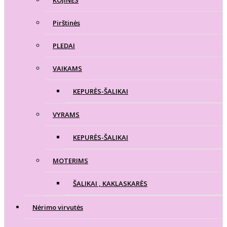
Pirštinės
PLEDAI
VAIKAMS
KEPURĖS-ŠALIKAI
VYRAMS
KEPURĖS-ŠALIKAI
MOTERIMS
ŠALIKAI , KAKLASKARĖS
Nėrimo virvutės