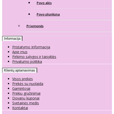
Povo akis
Povo plunksna
Priemonės
Informacija
Pristatymo Informacija
Apie mus
Pirkimo sąlygos ir taisyklės
Privatumo politika
Klientų aptarnavimas
Visos prekės
Prekės su nuolaida
Gamintojai
Prekių grąžinimai
Dovanų kuponai
Svetainės medis
Kontaktai