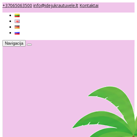
+37065063500
info@idejukrautuvele.lt
Kontaktai
Navigacija