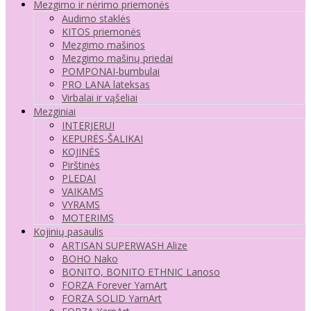
Mezgimo ir nėrimo priemonės
Audimo staklės
KITOS priemonės
Mezgimo mašinos
Mezgimo mašinų priedai
POMPONAI-bumbulai
PRO LANA lateksas
Virbalai ir vąšeliai
Mezginiai
INTERJERUI
KEPURĖS-ŠALIKAI
KOJINĖS
Pirštinės
PLEDAI
VAIKAMS
VYRAMS
MOTERIMS
Kojinių pasaulis
ARTISAN SUPERWASH Alize
BOHO Nako
BONITO, BONITO ETHNIC Lanoso
FORZA Forever YarnArt
FORZA SOLID YarnArt