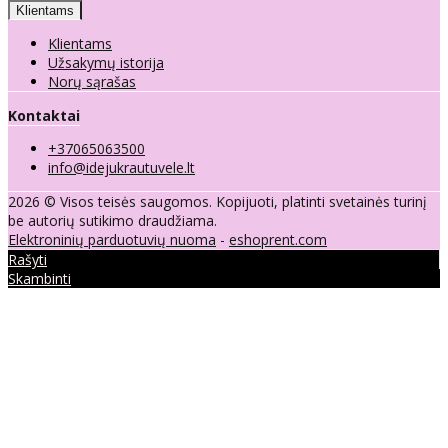
Klientams
Klientams
Užsakymų istorija
Norų sąrašas
Kontaktai
+37065063500
info@idejukrautuvele.lt
2026 © Visos teisės saugomos. Kopijuoti, platinti svetainės turinį
be autorių sutikimo draudžiama.
Elektroninių parduotuvių nuoma
-
eshoprent.com
Rašyti
Skambinti