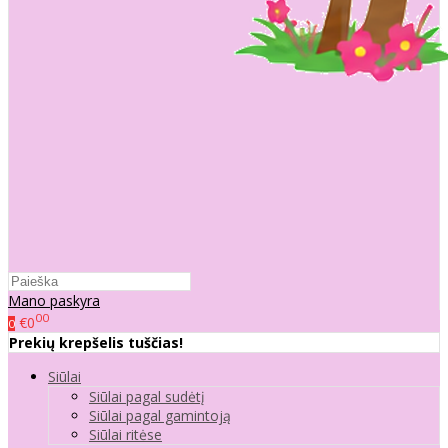
Mano paskyra
00
€0
0
Prekių krepšelis tuščias!
Siūlai
Siūlai pagal sudėtį
Siūlai pagal gamintoją
Siūlai ritėse