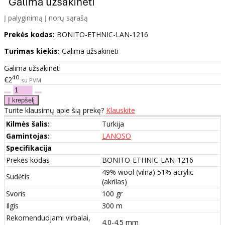
Į palyginimą
Į norų sąrašą
Prekės kodas:
BONITO-ETHNIC-LAN-1216
Turimas kiekis:
Galima užsakinėti
Galima užsakinėti
40
€2
su PVM
Turite klausimų apie šią prekę?
Klauskite
Kilmės šalis:
Turkija
Gamintojas:
LANOSO
Specifikacija
Prekės kodas
BONITO-ETHNIC-LAN-1216
49% wool (vilna) 51% acrylic
Sudėtis
(akrilas)
Svoris
100 gr
Ilgis
300 m
Rekomenduojami virbalai,
4.0-4.5 mm