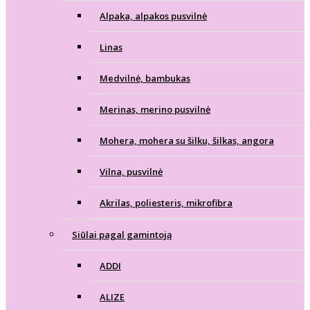
Alpaka, alpakos pusvilnė
Linas
Medvilnė, bambukas
Merinas, merino pusvilnė
Mohera, mohera su šilku, šilkas, angora
Vilna, pusvilnė
Akrilas, poliesteris, mikrofibra
Siūlai pagal gamintoją
ADDI
ALIZE