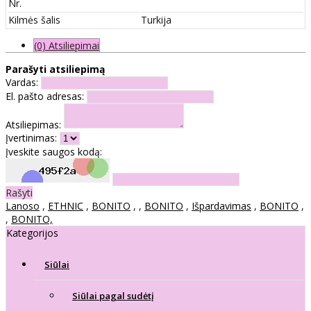
Nr.
Kilmės šalis
Turkija
(0) Atsiliepimai
Parašyti atsiliepimą
Vardas:
El. pašto adresas:
Atsiliepimas:
Įvertinimas:
Įveskite saugos kodą:
Rašyti
Lanoso
,
ETHNIC
,
BONITO
,
,
BONITO
,
Išpardavimas
,
BONITO
,
,
BONITO,
Kategorijos
Siūlai
Siūlai pagal sudėtį