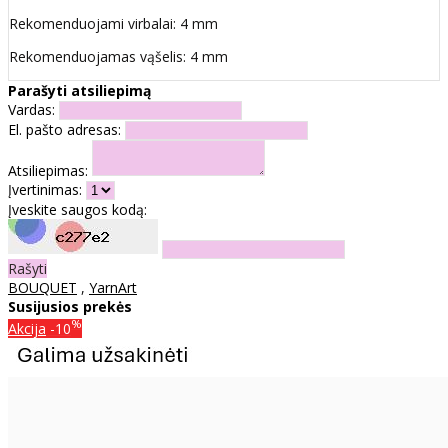
Rekomenduojami virbalai: 4 mm
Rekomenduojamas vąšelis: 4 mm
Parašyti atsiliepimą
Vardas:
El. pašto adresas:
Atsiliepimas:
Įvertinimas:
Įveskite saugos kodą:
Rašyti
BOUQUET
,
YarnArt
Susijusios prekės
%
Akcija
-10