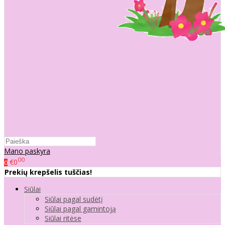
Mano paskyra
00
€0
0
Prekių krepšelis tuščias!
Siūlai
Siūlai pagal sudėtį
Siūlai pagal gamintoją
Siūlai ritėse