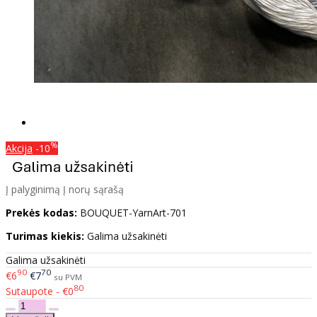
%
Akcija
-10
Į palyginimą
Į norų sąrašą
Prekės kodas:
BOUQUET-YarnArt-701
Turimas kiekis:
Galima užsakinėti
Galima užsakinėti
90
70
€6
€7
su PVM
80
Sutaupote - €0