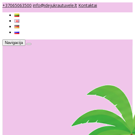
+37065063500
info@idejukrautuvele.lt
Kontaktai
Navigacija