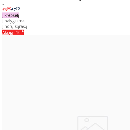
..
90
70
€6
€7
Į krepšelį
Į palyginimą
Į norų sąrašą
%
Akcija
-10