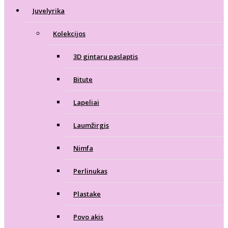
Juvelyrika
Kolekcijos
3D gintaru paslaptis
Bitute
Lapeliai
Laumžirgis
Nimfa
Perlinukas
Plastake
Povo akis