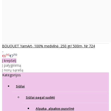
BOUQUET YarnArt- 100% medvilnė, 250 gr/ 500m, Nr 724
..
90
70
€6
€7
Į krepšelį
Į palyginimą
Į norų sąrašą
Kategorijos
Siūlai
Siūlai pagal sudėtį
Alpaka, alpakos pusvilnė