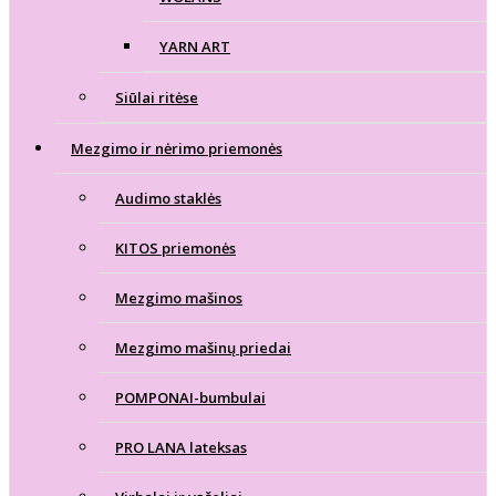
YARN ART
Siūlai ritėse
Mezgimo ir nėrimo priemonės
Audimo staklės
KITOS priemonės
Mezgimo mašinos
Mezgimo mašinų priedai
POMPONAI-bumbulai
PRO LANA lateksas