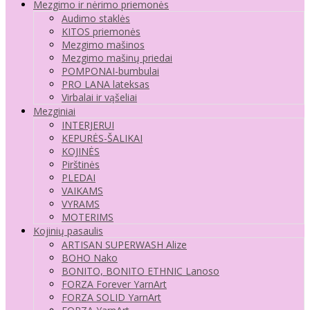
Mezgimo ir nėrimo priemonės
Audimo staklės
KITOS priemonės
Mezgimo mašinos
Mezgimo mašinų priedai
POMPONAI-bumbulai
PRO LANA lateksas
Virbalai ir vąšeliai
Mezginiai
INTERJERUI
KEPURĖS-ŠALIKAI
KOJINĖS
Pirštinės
PLEDAI
VAIKAMS
VYRAMS
MOTERIMS
Kojinių pasaulis
ARTISAN SUPERWASH Alize
BOHO Nako
BONITO, BONITO ETHNIC Lanoso
FORZA Forever YarnArt
FORZA SOLID YarnArt