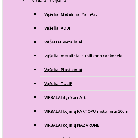
Virbalai ir vąšeliai
Vąšeliai Metaliniai YarnArt
Vąšeliai ADDI
VĄŠELIAI Metaliniai
Vąšeliai metaliniai su silikono rankenėle
Vąšeliai Plastikiniai
Vąšeliai TULIP
VIRBALAI ilgi YarnArt
VIRBALAI kojinių KARTOPU metaliniai 20cm
VIRBALAI kojinių NAZARONE