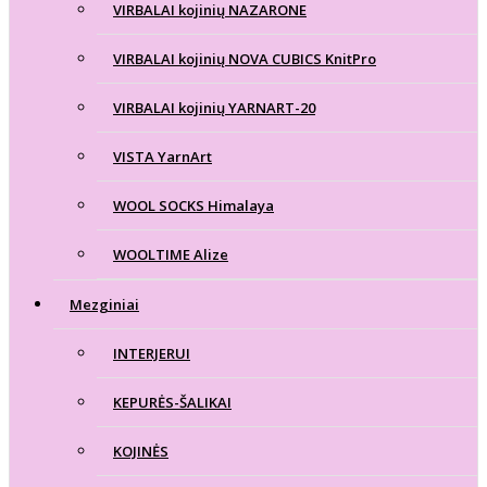
VIRBALAI kojinių NAZARONE
VIRBALAI kojinių NOVA CUBICS KnitPro
VIRBALAI kojinių YARNART-20
VISTA YarnArt
WOOL SOCKS Himalaya
WOOLTIME Alize
Mezginiai
INTERJERUI
KEPURĖS-ŠALIKAI
KOJINĖS