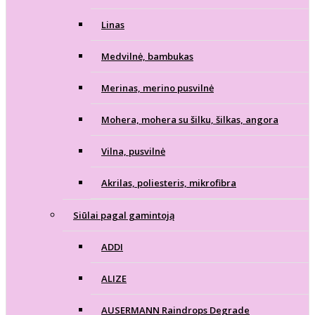
Linas
Medvilnė, bambukas
Merinas, merino pusvilnė
Mohera, mohera su šilku, šilkas, angora
Vilna, pusvilnė
Akrilas, poliesteris, mikrofibra
Siūlai pagal gamintoją
ADDI
ALIZE
AUSERMANN Raindrops Degrade