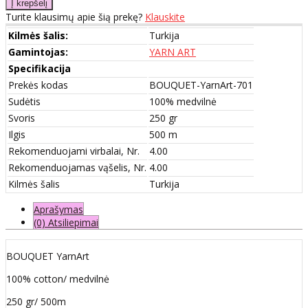
Turite klausimų apie šią prekę?
Klauskite
Kilmės šalis:
Turkija
Gamintojas:
YARN ART
Specifikacija
Prekės kodas
BOUQUET-YarnArt-701
Sudėtis
100% medvilnė
Svoris
250 gr
Ilgis
500 m
Rekomenduojami virbalai, Nr.
4.00
Rekomenduojamas vąšelis, Nr.
4.00
Kilmės šalis
Turkija
Aprašymas
(0) Atsiliepimai
BOUQUET YarnArt
100% cotton/ medvilnė
250 gr/ 500m