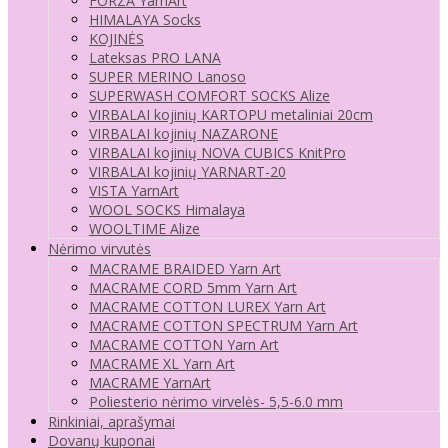
FORZA YarnArt
HIMALAYA Socks
KOJINĖS
Lateksas PRO LANA
SUPER MERINO Lanoso
SUPERWASH COMFORT SOCKS Alize
VIRBALAI kojinių KARTOPU metaliniai 20cm
VIRBALAI kojinių NAZARONE
VIRBALAI kojinių NOVA CUBICS KnitPro
VIRBALAI kojinių YARNART-20
VISTA YarnArt
WOOL SOCKS Himalaya
WOOLTIME Alize
Nėrimo virvutės
MACRAME BRAIDED Yarn Art
MACRAME CORD 5mm Yarn Art
MACRAME COTTON LUREX Yarn Art
MACRAME COTTON SPECTRUM Yarn Art
MACRAME COTTON Yarn Art
MACRAME XL Yarn Art
MACRAME YarnArt
Poliesterio nėrimo virvelės- 5,5-6.0 mm
Rinkiniai, aprašymai
Dovanų kuponai