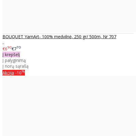
BOUQUET YarnArt- 100% medvilnė, 250 gr/ 500m, Nr 707
..
90
70
€6
€7
Į krepšelį
Į palyginimą
Į norų sąrašą
%
Akcija
-10