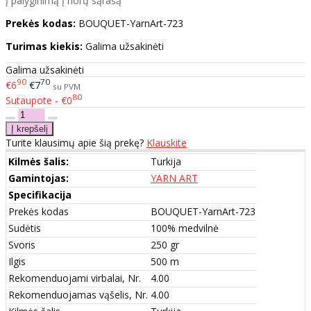
Į palyginimą
Į norų sąrašą
Prekės kodas:
BOUQUET-YarnArt-723
Turimas kiekis:
Galima užsakinėti
Galima užsakinėti
90
70
€6
€7
su PVM
80
Sutaupote - €0
Turite klausimų apie šią prekę?
Klauskite
Kilmės šalis:
Turkija
Gamintojas:
YARN ART
Specifikacija
Prekės kodas
BOUQUET-YarnArt-723
Sudėtis
100% medvilnė
Svoris
250 gr
Ilgis
500 m
Rekomenduojami virbalai, Nr.
4.00
Rekomenduojamas vąšelis, Nr.
4.00