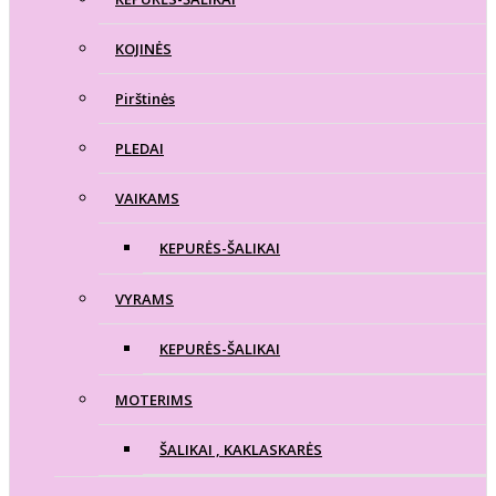
KOJINĖS
Pirštinės
PLEDAI
VAIKAMS
KEPURĖS-ŠALIKAI
VYRAMS
KEPURĖS-ŠALIKAI
MOTERIMS
ŠALIKAI , KAKLASKARĖS