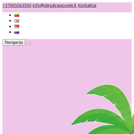
+37065063500
info@idejukrautuvele.lt
Kontaktai
Navigacija