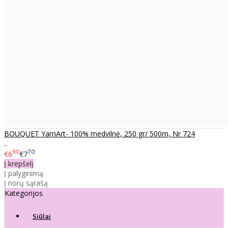
BOUQUET YarnArt- 100% medvilnė, 250 gr/ 500m, Nr 724
..
90
70
€6
€7
Į krepšelį
Į palyginimą
Į norų sąrašą
Kategorijos
Siūlai