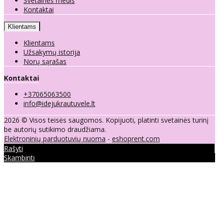
Svetainės medis
Kontaktai
Klientams
Klientams
Užsakymų istorija
Norų sąrašas
Kontaktai
+37065063500
info@idejukrautuvele.lt
2026 © Visos teisės saugomos. Kopijuoti, platinti svetainės turinį
be autorių sutikimo draudžiama.
Elektroninių parduotuvių nuoma
-
eshoprent.com
Rašyti
Skambinti