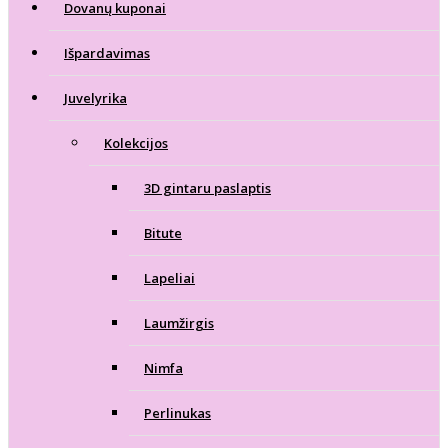
Dovanų kuponai
Išpardavimas
Juvelyrika
Kolekcijos
3D gintaru paslaptis
Bitute
Lapeliai
Laumžirgis
Nimfa
Perlinukas