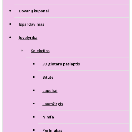
Dovanų kuponai
Išpardavimas
Juvelyrika
Kolekcijos
3D gintaru paslaptis
Bitute
Lapeliai
Laumžirgis
Nimfa
Perlinukas