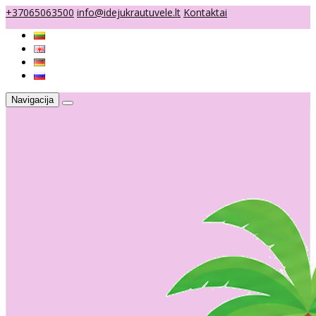
+37065063500
info@idejukrautuvele.lt
Kontaktai
Navigacija