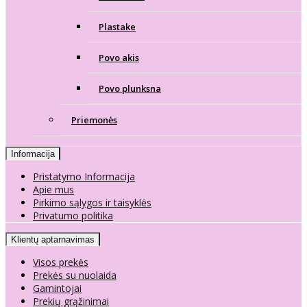
Plastake
Povo akis
Povo plunksna
Priemonės
Informacija
Pristatymo Informacija
Apie mus
Pirkimo sąlygos ir taisyklės
Privatumo politika
Klientų aptarnavimas
Visos prekės
Prekės su nuolaida
Gamintojai
Prekių grąžinimai