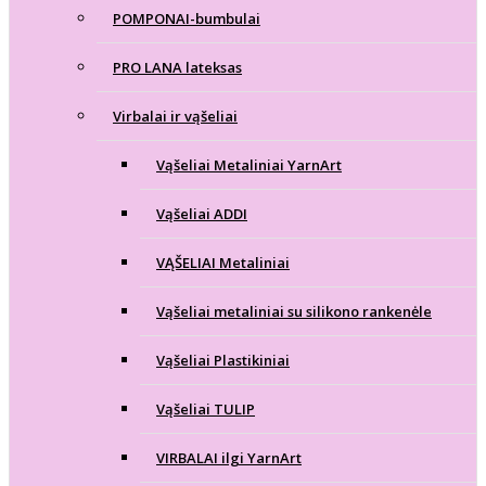
POMPONAI-bumbulai
PRO LANA lateksas
Virbalai ir vąšeliai
Vąšeliai Metaliniai YarnArt
Vąšeliai ADDI
VĄŠELIAI Metaliniai
Vąšeliai metaliniai su silikono rankenėle
Vąšeliai Plastikiniai
Vąšeliai TULIP
VIRBALAI ilgi YarnArt