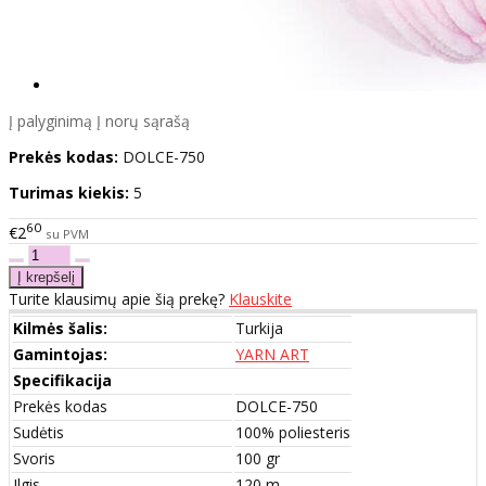
Į palyginimą
Į norų sąrašą
Prekės kodas:
DOLCE-750
Turimas kiekis:
5
60
€2
su PVM
Turite klausimų apie šią prekę?
Klauskite
Kilmės šalis:
Turkija
Gamintojas:
YARN ART
Specifikacija
Prekės kodas
DOLCE-750
Sudėtis
100% poliesteris
Svoris
100 gr
Ilgis
120 m