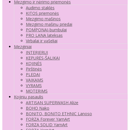
Mezgimo ir nėrimo priemonės
Audimo staklės
KITOS priemonės
Mezgimo mašinos
Mezgimo mašinų priedai
POMPONAI-bumbulai
PRO LANA lateksas
Virbalai ir vąšeliai
Mezginiai
INTERJERUI
KEPURĖS-ŠALIKAI
KOJINĖS
Pirštinės
PLEDAI
VAIKAMS
VYRAMS
MOTERIMS
Kojinių pasaulis
ARTISAN SUPERWASH Alize
BOHO Nako
BONITO, BONITO ETHNIC Lanoso
FORZA Forever YarnArt
FORZA SOLID YarnArt