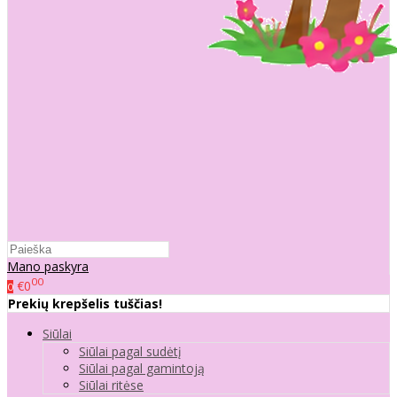
Mano paskyra
00
€0
0
Prekių krepšelis tuščias!
Siūlai
Siūlai pagal sudėtį
Siūlai pagal gamintoją
Siūlai ritėse