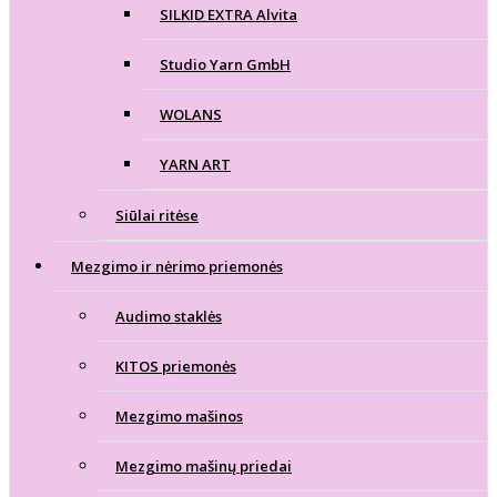
SILKID EXTRA Alvita
Studio Yarn GmbH
WOLANS
YARN ART
Siūlai ritėse
Mezgimo ir nėrimo priemonės
Audimo staklės
KITOS priemonės
Mezgimo mašinos
Mezgimo mašinų priedai