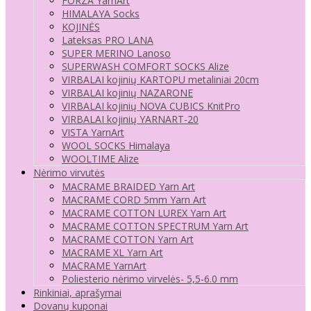
FORZA YarnArt
HIMALAYA Socks
KOJINĖS
Lateksas PRO LANA
SUPER MERINO Lanoso
SUPERWASH COMFORT SOCKS Alize
VIRBALAI kojinių KARTOPU metaliniai 20cm
VIRBALAI kojinių NAZARONE
VIRBALAI kojinių NOVA CUBICS KnitPro
VIRBALAI kojinių YARNART-20
VISTA YarnArt
WOOL SOCKS Himalaya
WOOLTIME Alize
Nėrimo virvutės
MACRAME BRAIDED Yarn Art
MACRAME CORD 5mm Yarn Art
MACRAME COTTON LUREX Yarn Art
MACRAME COTTON SPECTRUM Yarn Art
MACRAME COTTON Yarn Art
MACRAME XL Yarn Art
MACRAME YarnArt
Poliesterio nėrimo virvelės- 5,5-6.0 mm
Rinkiniai, aprašymai
Dovanų kuponai