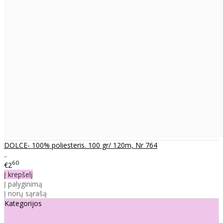
DOLCE- 100% poliesteris. 100 gr/ 120m, Nr 764
..
60
€2
Į krepšelį
Į palyginimą
Į norų sąrašą
Kategorijos