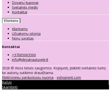
Dovanų kuponai
Svetainės medis
Kontaktai
Klientams
Klientams
Užsakymų istorija
Norų sąrašas
Kontaktai
+37065063500
info@idejukrautuvele.lt
2026 © Visos teisės saugomos. Kopijuoti, platinti svetainės turinį
be autorių sutikimo draudžiama.
Elektroninių parduotuvių nuoma
-
eshoprent.com
Rašyti
Skambinti