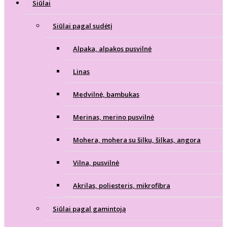
Siūlai
Siūlai pagal sudėtį
Alpaka, alpakos pusvilnė
Linas
Medvilnė, bambukas
Merinas, merino pusvilnė
Mohera, mohera su šilku, šilkas, angora
Vilna, pusvilnė
Akrilas, poliesteris, mikrofibra
Siūlai pagal gamintoją