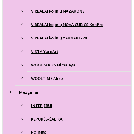
VIRBALAI kojinių NAZARONE
VIRBALAI kojinių NOVA CUBICS KnitPro
VIRBALAI kojinių YARNART-20
VISTA YarnArt
WOOL SOCKS Himalaya
WOOLTIME Alize
Mezginiai
INTERJERUI
KEPURĖS-ŠALIKAI
KOJINĖS