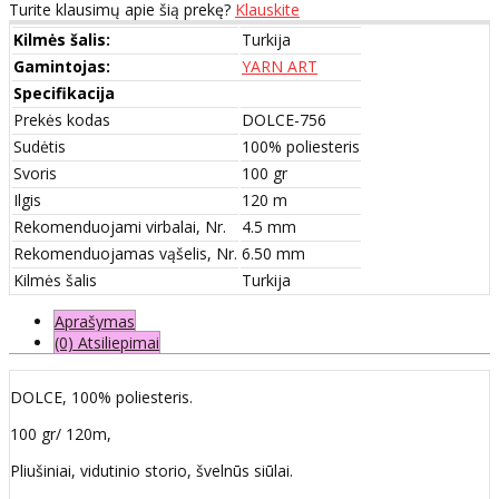
Turite klausimų apie šią prekę?
Klauskite
Kilmės šalis:
Turkija
Gamintojas:
YARN ART
Specifikacija
Prekės kodas
DOLCE-756
Sudėtis
100% poliesteris
Svoris
100 gr
Ilgis
120 m
Rekomenduojami virbalai, Nr.
4.5 mm
Rekomenduojamas vąšelis, Nr.
6.50 mm
Kilmės šalis
Turkija
Aprašymas
(0) Atsiliepimai
DOLCE, 100% poliesteris.
100 gr/ 120m,
Pliušiniai, vidutinio storio, švelnūs siūlai.