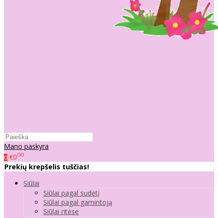
Mano paskyra
00
€0
0
Prekių krepšelis tuščias!
Siūlai
Siūlai pagal sudėtį
Siūlai pagal gamintoją
Siūlai ritėse