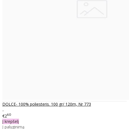
DOLCE- 100% poliesteris. 100 gr/ 120m, Nr 773
..
60
€2
Į krepšelį
Į palyginimą