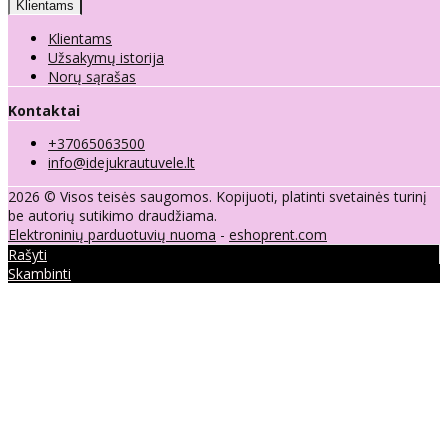
Klientams
Klientams
Užsakymų istorija
Norų sąrašas
Kontaktai
+37065063500
info@idejukrautuvele.lt
2026 © Visos teisės saugomos. Kopijuoti, platinti svetainės turinį
be autorių sutikimo draudžiama.
Elektroninių parduotuvių nuoma
-
eshoprent.com
Rašyti
Skambinti