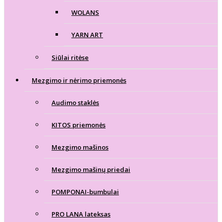
WOLANS
YARN ART
Siūlai ritėse
Mezgimo ir nėrimo priemonės
Audimo staklės
KITOS priemonės
Mezgimo mašinos
Mezgimo mašinų priedai
POMPONAI-bumbulai
PRO LANA lateksas