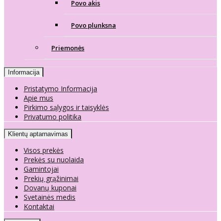
Povo akis
Povo plunksna
Priemonės
Informacija
Pristatymo Informacija
Apie mus
Pirkimo sąlygos ir taisyklės
Privatumo politika
Klientų aptarnavimas
Visos prekės
Prekės su nuolaida
Gamintojai
Prekių grąžinimai
Dovanų kuponai
Svetainės medis
Kontaktai