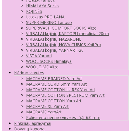
FORZA YarnArt
HIMALAYA Socks
KOJINĖS
Lateksas PRO LANA
SUPER MERINO Lanoso
SUPERWASH COMFORT SOCKS Alize
VIRBALAI kojinių KARTOPU metaliniai 20cm
VIRBALAI kojinių NAZARONE
VIRBALAI kojinių NOVA CUBICS KnitPro
VIRBALAI kojinių YARNART-20
VISTA YarnArt
WOOL SOCKS Himalaya
WOOLTIME Alize
Nėrimo virvutės
MACRAME BRAIDED Yarn Art
MACRAME CORD 5mm Yarn Art
MACRAME COTTON LUREX Yarn Art
MACRAME COTTON SPECTRUM Yarn Art
MACRAME COTTON Yarn Art
MACRAME XL Yarn Art
MACRAME YarnArt
Poliesterio nėrimo virvelės- 5,5-6.0 mm
Rinkiniai, aprašymai
Dovanų kuponai