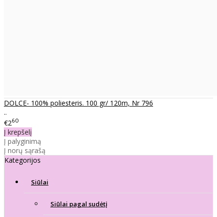
DOLCE- 100% poliesteris. 100 gr/ 120m, Nr 796
..
60
€2
Į krepšelį
Į palyginimą
Į norų sąrašą
Kategorijos
Siūlai
Siūlai pagal sudėtį