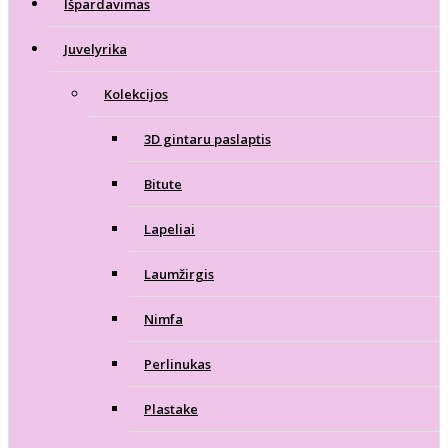
Išpardavimas
Juvelyrika
Kolekcijos
3D gintaru paslaptis
Bitute
Lapeliai
Laumžirgis
Nimfa
Perlinukas
Plastake