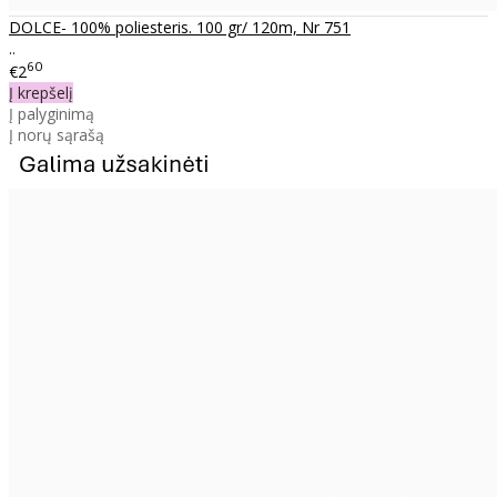
DOLCE- 100% poliesteris. 100 gr/ 120m, Nr 751
..
60
€2
Į krepšelį
Į palyginimą
Į norų sąrašą