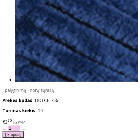
Į palyginimą
Į norų sąrašą
Prekės kodas:
DOLCE-756
Turimas kiekis:
10
60
€2
su PVM