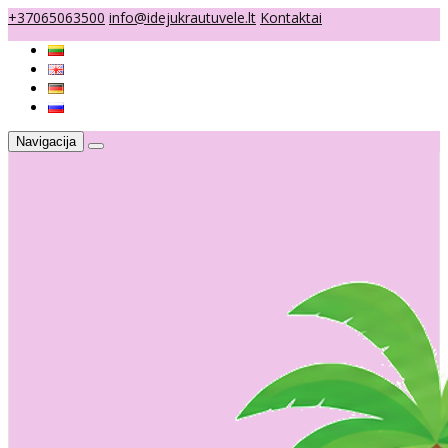
+37065063500
info@idejukrautuvele.lt
Kontaktai
Navigacija