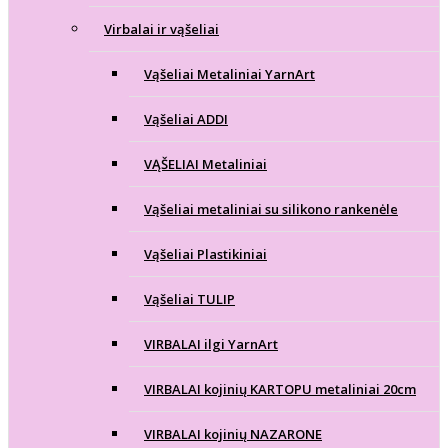
Virbalai ir vąšeliai
Vąšeliai Metaliniai YarnArt
Vąšeliai ADDI
VĄŠELIAI Metaliniai
Vąšeliai metaliniai su silikono rankenėle
Vąšeliai Plastikiniai
Vąšeliai TULIP
VIRBALAI ilgi YarnArt
VIRBALAI kojinių KARTOPU metaliniai 20cm
VIRBALAI kojinių NAZARONE