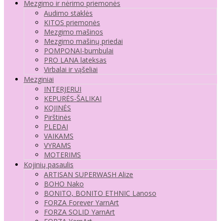
Mezgimo ir nėrimo priemonės
Audimo staklės
KITOS priemonės
Mezgimo mašinos
Mezgimo mašinų priedai
POMPONAI-bumbulai
PRO LANA lateksas
Virbalai ir vąšeliai
Mezginiai
INTERJERUI
KEPURĖS-ŠALIKAI
KOJINĖS
Pirštinės
PLEDAI
VAIKAMS
VYRAMS
MOTERIMS
Kojinių pasaulis
ARTISAN SUPERWASH Alize
BOHO Nako
BONITO, BONITO ETHNIC Lanoso
FORZA Forever YarnArt
FORZA SOLID YarnArt