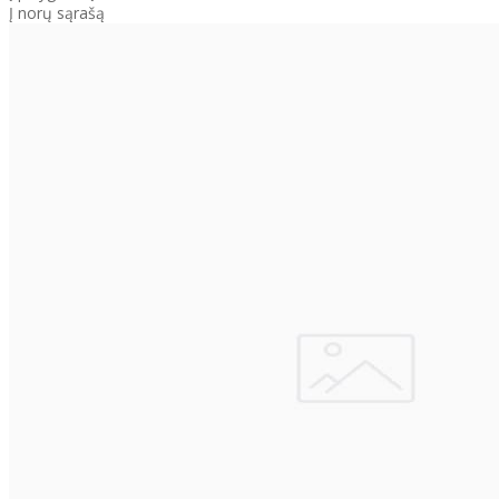
Į norų sąrašą