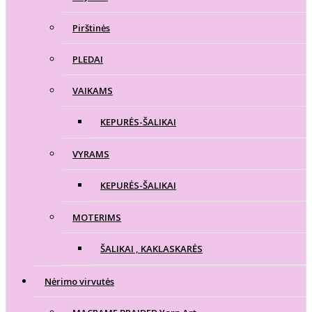
Pirštinės
PLEDAI
VAIKAMS
KEPURĖS-ŠALIKAI
VYRAMS
KEPURĖS-ŠALIKAI
MOTERIMS
ŠALIKAI , KAKLASKARĖS
Nėrimo virvutės