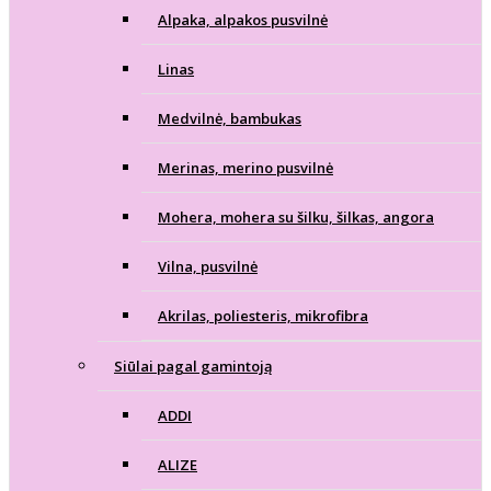
Alpaka, alpakos pusvilnė
Linas
Medvilnė, bambukas
Merinas, merino pusvilnė
Mohera, mohera su šilku, šilkas, angora
Vilna, pusvilnė
Akrilas, poliesteris, mikrofibra
Siūlai pagal gamintoją
ADDI
ALIZE