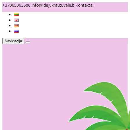
+37065063500
info@idejukrautuvele.lt
Kontaktai
Navigacija