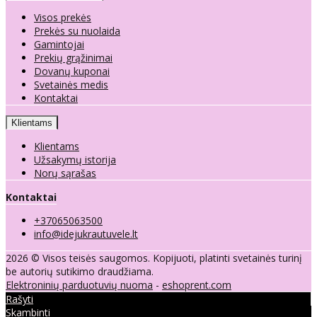
Visos prekės
Prekės su nuolaida
Gamintojai
Prekių grąžinimai
Dovanų kuponai
Svetainės medis
Kontaktai
Klientams
Klientams
Užsakymų istorija
Norų sąrašas
Kontaktai
+37065063500
info@idejukrautuvele.lt
2026 © Visos teisės saugomos. Kopijuoti, platinti svetainės turinį
be autorių sutikimo draudžiama.
Elektroninių parduotuvių nuoma
-
eshoprent.com
Rašyti
Skambinti