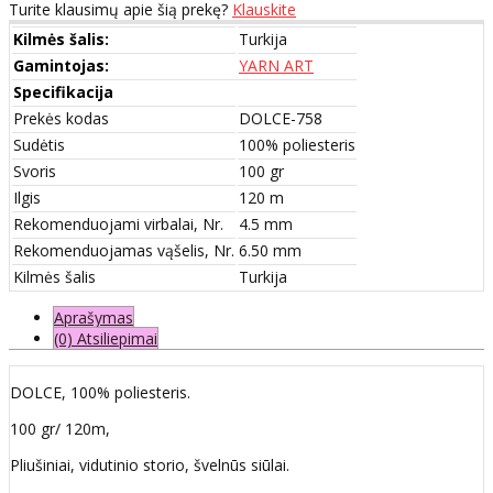
Turite klausimų apie šią prekę?
Klauskite
Kilmės šalis:
Turkija
Gamintojas:
YARN ART
Specifikacija
Prekės kodas
DOLCE-758
Sudėtis
100% poliesteris
Svoris
100 gr
Ilgis
120 m
Rekomenduojami virbalai, Nr.
4.5 mm
Rekomenduojamas vąšelis, Nr.
6.50 mm
Kilmės šalis
Turkija
Aprašymas
(0) Atsiliepimai
DOLCE, 100% poliesteris.
100 gr/ 120m,
Pliušiniai, vidutinio storio, švelnūs siūlai.