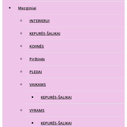
Mezginiai
INTERJERUI
KEPURĖS-ŠALIKAI
KOJINĖS
Pirštinės
PLEDAI
VAIKAMS
KEPURĖS-ŠALIKAI
VYRAMS
KEPURĖS-ŠALIKAI