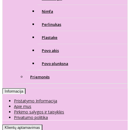
Nimfa
Perlinukas
Plastake
Povo akis
Povo plunksna
Priemonės
Informacija
Pristatymo Informacija
Apie mus
Pirkimo sąlygos ir taisyklės
Privatumo politika
Klientų aptarnavimas