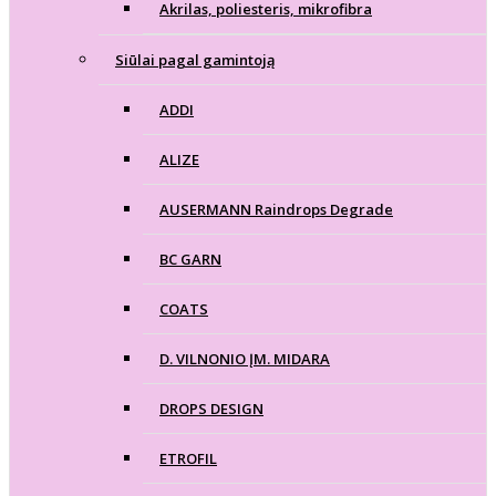
Akrilas, poliesteris, mikrofibra
Siūlai pagal gamintoją
ADDI
ALIZE
AUSERMANN Raindrops Degrade
BC GARN
COATS
D. VILNONIO ĮM. MIDARA
DROPS DESIGN
ETROFIL