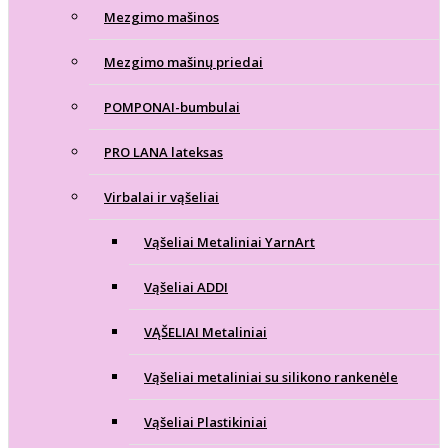
Mezgimo mašinos
Mezgimo mašinų priedai
POMPONAI-bumbulai
PRO LANA lateksas
Virbalai ir vąšeliai
Vąšeliai Metaliniai YarnArt
Vąšeliai ADDI
VĄŠELIAI Metaliniai
Vąšeliai metaliniai su silikono rankenėle
Vąšeliai Plastikiniai