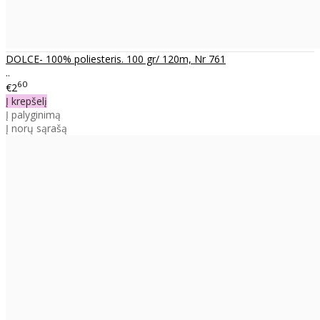
DOLCE- 100% poliesteris. 100 gr/ 120m, Nr 761
..
60
€2
Į krepšelį
Į palyginimą
Į norų sąrašą