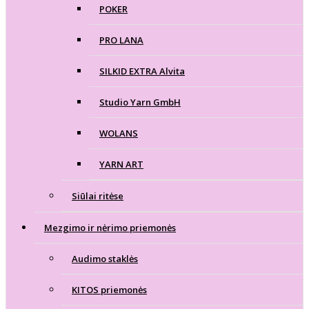
POKER
PRO LANA
SILKID EXTRA Alvita
Studio Yarn GmbH
WOLANS
YARN ART
Siūlai ritėse
Mezgimo ir nėrimo priemonės
Audimo staklės
KITOS priemonės