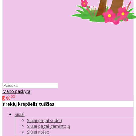
Mano paskyra
00
€0
0
Prekių krepšelis tuščias!
Siūlai
Siūlai pagal sudėtį
Siūlai pagal gamintoją
Siūlai ritėse