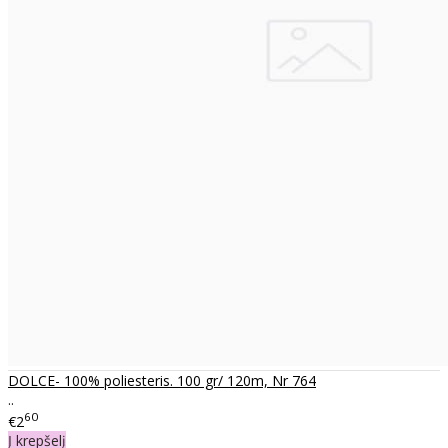
DOLCE- 100% poliesteris. 100 gr/ 120m, Nr 764
..
60
€2
Į krepšelį