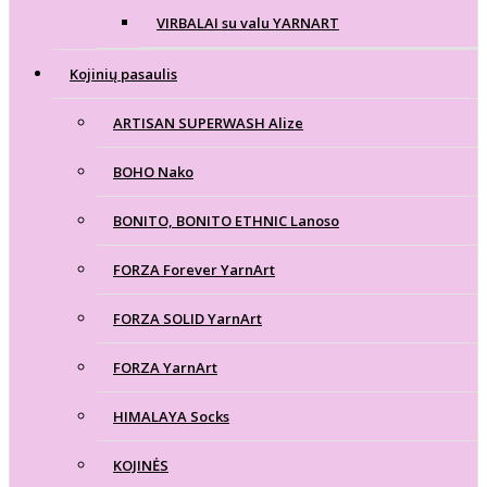
VIRBALAI su valu YARNART
Kojinių pasaulis
ARTISAN SUPERWASH Alize
BOHO Nako
BONITO, BONITO ETHNIC Lanoso
FORZA Forever YarnArt
FORZA SOLID YarnArt
FORZA YarnArt
HIMALAYA Socks
KOJINĖS