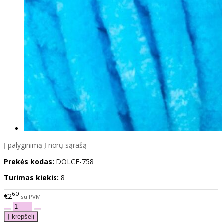
Į palyginimą
Į norų sąrašą
Prekės kodas:
DOLCE-758
Turimas kiekis:
8
60
€2
su PVM