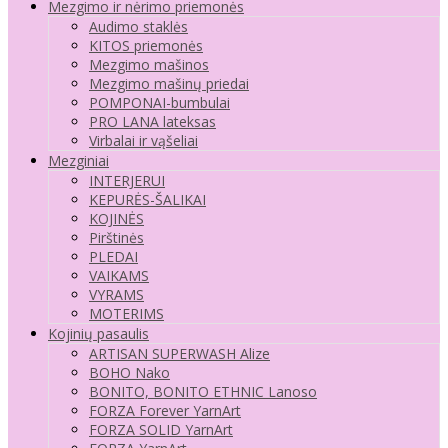
Mezgimo ir nėrimo priemonės
Audimo staklės
KITOS priemonės
Mezgimo mašinos
Mezgimo mašinų priedai
POMPONAI-bumbulai
PRO LANA lateksas
Virbalai ir vąšeliai
Mezginiai
INTERJERUI
KEPURĖS-ŠALIKAI
KOJINĖS
Pirštinės
PLEDAI
VAIKAMS
VYRAMS
MOTERIMS
Kojinių pasaulis
ARTISAN SUPERWASH Alize
BOHO Nako
BONITO, BONITO ETHNIC Lanoso
FORZA Forever YarnArt
FORZA SOLID YarnArt