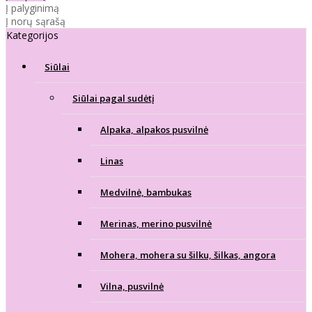
Į palyginimą
Į norų sąrašą
Kategorijos
Siūlai
Siūlai pagal sudėtį
Alpaka, alpakos pusvilnė
Linas
Medvilnė, bambukas
Merinas, merino pusvilnė
Mohera, mohera su šilku, šilkas, angora
Vilna, pusvilnė