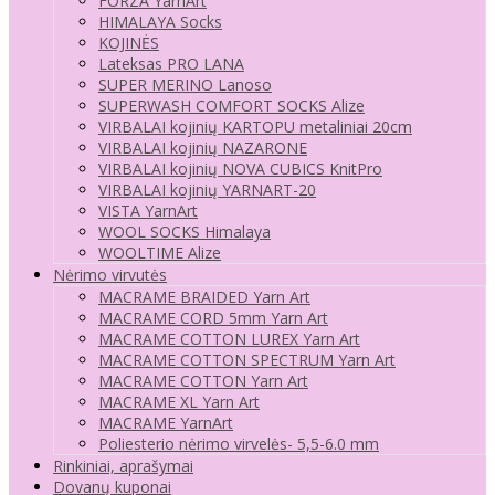
FORZA YarnArt
HIMALAYA Socks
KOJINĖS
Lateksas PRO LANA
SUPER MERINO Lanoso
SUPERWASH COMFORT SOCKS Alize
VIRBALAI kojinių KARTOPU metaliniai 20cm
VIRBALAI kojinių NAZARONE
VIRBALAI kojinių NOVA CUBICS KnitPro
VIRBALAI kojinių YARNART-20
VISTA YarnArt
WOOL SOCKS Himalaya
WOOLTIME Alize
Nėrimo virvutės
MACRAME BRAIDED Yarn Art
MACRAME CORD 5mm Yarn Art
MACRAME COTTON LUREX Yarn Art
MACRAME COTTON SPECTRUM Yarn Art
MACRAME COTTON Yarn Art
MACRAME XL Yarn Art
MACRAME YarnArt
Poliesterio nėrimo virvelės- 5,5-6.0 mm
Rinkiniai, aprašymai
Dovanų kuponai