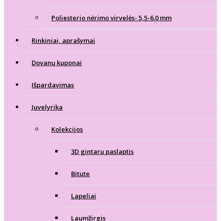
Poliesterio nėrimo virvelės- 5,5-6.0 mm
Rinkiniai, aprašymai
Dovanų kuponai
Išpardavimas
Juvelyrika
Kolekcijos
3D gintaru paslaptis
Bitute
Lapeliai
Laumžirgis