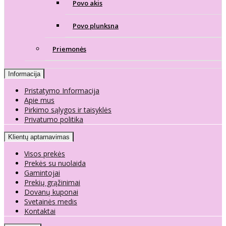
Povo akis
Povo plunksna
Priemonės
Informacija
Pristatymo Informacija
Apie mus
Pirkimo sąlygos ir taisyklės
Privatumo politika
Klientų aptarnavimas
Visos prekės
Prekės su nuolaida
Gamintojai
Prekių grąžinimai
Dovanų kuponai
Svetainės medis
Kontaktai