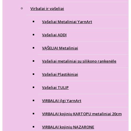
Virbalai ir vąšeliai
Vąšeliai Metaliniai YarnArt
Vąšeliai ADDI
VĄŠELIAI Metaliniai
Vąšeliai metaliniai su silikono rankenėle
Vąšeliai Plastikiniai
Vąšeliai TULIP
VIRBALAI ilgi YarnArt
VIRBALAI kojinių KARTOPU metaliniai 20cm
VIRBALAI kojinių NAZARONE