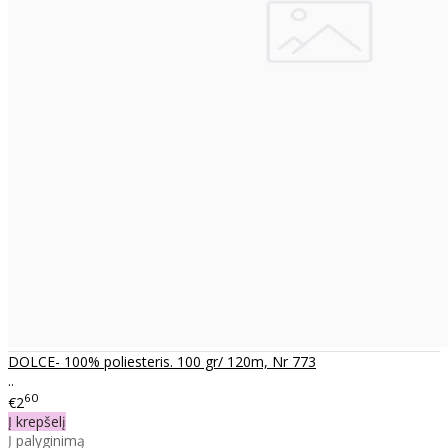
DOLCE- 100% poliesteris. 100 gr/ 120m, Nr 773
..
60
€2
Į krepšelį
Į palyginimą