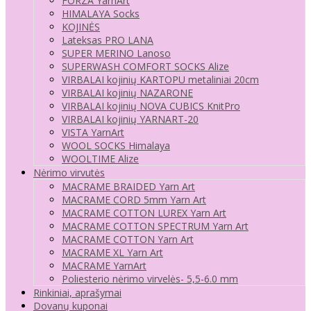
FORZA YarnArt
HIMALAYA Socks
KOJINĖS
Lateksas PRO LANA
SUPER MERINO Lanoso
SUPERWASH COMFORT SOCKS Alize
VIRBALAI kojinių KARTOPU metaliniai 20cm
VIRBALAI kojinių NAZARONE
VIRBALAI kojinių NOVA CUBICS KnitPro
VIRBALAI kojinių YARNART-20
VISTA YarnArt
WOOL SOCKS Himalaya
WOOLTIME Alize
Nėrimo virvutės
MACRAME BRAIDED Yarn Art
MACRAME CORD 5mm Yarn Art
MACRAME COTTON LUREX Yarn Art
MACRAME COTTON SPECTRUM Yarn Art
MACRAME COTTON Yarn Art
MACRAME XL Yarn Art
MACRAME YarnArt
Poliesterio nėrimo virvelės- 5,5-6.0 mm
Rinkiniai, aprašymai
Dovanų kuponai