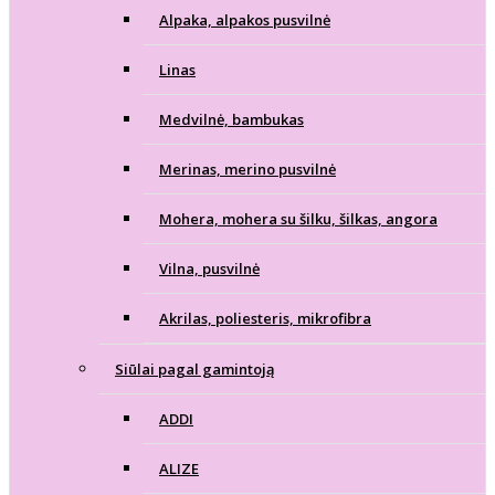
Alpaka, alpakos pusvilnė
Linas
Medvilnė, bambukas
Merinas, merino pusvilnė
Mohera, mohera su šilku, šilkas, angora
Vilna, pusvilnė
Akrilas, poliesteris, mikrofibra
Siūlai pagal gamintoją
ADDI
ALIZE