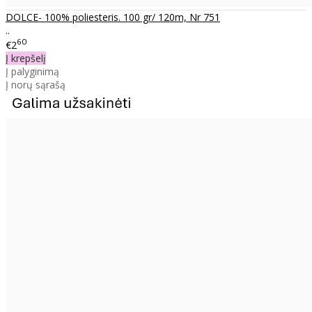
DOLCE- 100% poliesteris. 100 gr/ 120m, Nr 751
..
60
€2
Į krepšelį
Į palyginimą
Į norų sąrašą