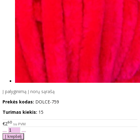
Į palyginimą
Į norų sąrašą
Prekės kodas:
DOLCE-759
Turimas kiekis:
15
60
€2
su PVM