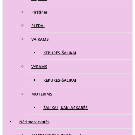
Pirštinės
PLEDAI
VAIKAMS
KEPURĖS-ŠALIKAI
VYRAMS
KEPURĖS-ŠALIKAI
MOTERIMS
ŠALIKAI , KAKLASKARĖS
Nėrimo virvutės