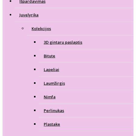
Išpardavimas
Juvelyrika
Kolekcijos
3D gintaru paslaptis
Bitute
Lapeliai
Laumžirgis
Nimfa
Perlinukas
Plastake