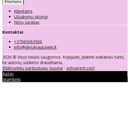
Klientams
Klientams
Užsakymų istorija
Norų sąrašas
Kontaktai
+37065063500
info@idejukrautuvele.lt
2026 © Visos teisės saugomos. Kopijuoti, platinti svetainės turinį
be autorių sutikimo draudžiama.
Elektroninių parduotuvių nuoma
-
eshoprent.com
Rašyti
Skambinti