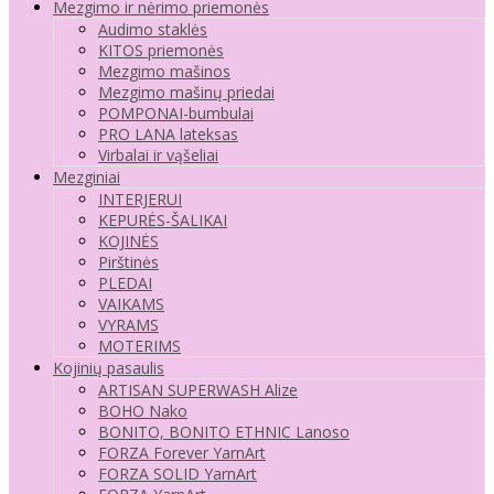
Mezgimo ir nėrimo priemonės
Audimo staklės
KITOS priemonės
Mezgimo mašinos
Mezgimo mašinų priedai
POMPONAI-bumbulai
PRO LANA lateksas
Virbalai ir vąšeliai
Mezginiai
INTERJERUI
KEPURĖS-ŠALIKAI
KOJINĖS
Pirštinės
PLEDAI
VAIKAMS
VYRAMS
MOTERIMS
Kojinių pasaulis
ARTISAN SUPERWASH Alize
BOHO Nako
BONITO, BONITO ETHNIC Lanoso
FORZA Forever YarnArt
FORZA SOLID YarnArt