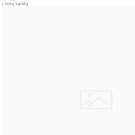
Į norų sąrašą