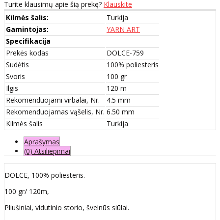
Turite klausimų apie šią prekę?
Klauskite
Kilmės šalis:
Turkija
Gamintojas:
YARN ART
Specifikacija
Prekės kodas
DOLCE-759
Sudėtis
100% poliesteris
Svoris
100 gr
Ilgis
120 m
Rekomenduojami virbalai, Nr.
4.5 mm
Rekomenduojamas vąšelis, Nr.
6.50 mm
Kilmės šalis
Turkija
Aprašymas
(0) Atsiliepimai
DOLCE, 100% poliesteris.
100 gr/ 120m,
Pliušiniai, vidutinio storio, švelnūs siūlai.