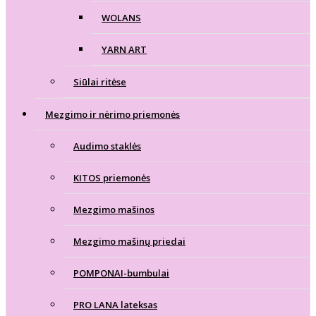
WOLANS
YARN ART
Siūlai ritėse
Mezgimo ir nėrimo priemonės
Audimo staklės
KITOS priemonės
Mezgimo mašinos
Mezgimo mašinų priedai
POMPONAI-bumbulai
PRO LANA lateksas