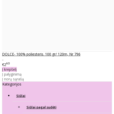
DOLCE- 100% poliesteris. 100 gr/ 120m, Nr 796
..
60
€2
Į krepšelį
Į palyginimą
Į norų sąrašą
Kategorijos
Siūlai
Siūlai pagal sudėtį