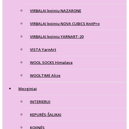
VIRBALAI kojinių NAZARONE
VIRBALAI kojinių NOVA CUBICS KnitPro
VIRBALAI kojinių YARNART-20
VISTA YarnArt
WOOL SOCKS Himalaya
WOOLTIME Alize
Mezginiai
INTERJERUI
KEPURĖS-ŠALIKAI
KOJINĖS