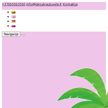
+37065063500
info@idejukrautuvele.lt
Kontaktai
Navigacija