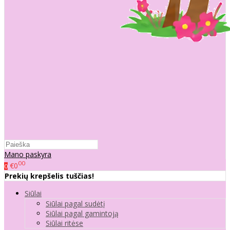
Mano paskyra
00
€0
0
Prekių krepšelis tuščias!
Siūlai
Siūlai pagal sudėtį
Siūlai pagal gamintoją
Siūlai ritėse