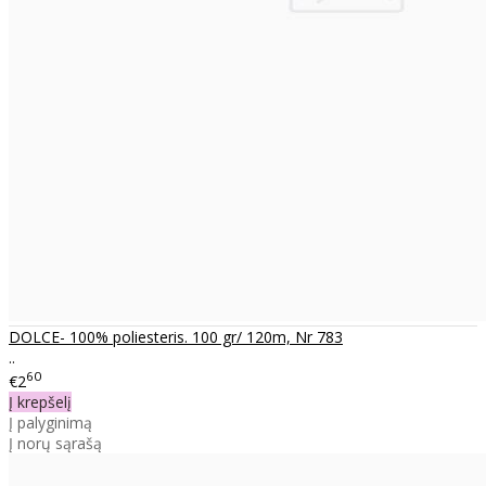
DOLCE- 100% poliesteris. 100 gr/ 120m, Nr 783
..
60
€2
Į krepšelį
Į palyginimą
Į norų sąrašą