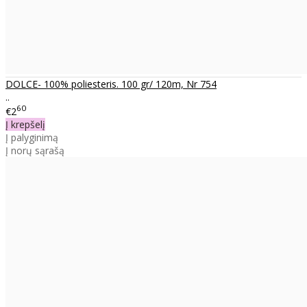
DOLCE- 100% poliesteris. 100 gr/ 120m, Nr 754
..
60
€2
Į krepšelį
Į palyginimą
Į norų sąrašą