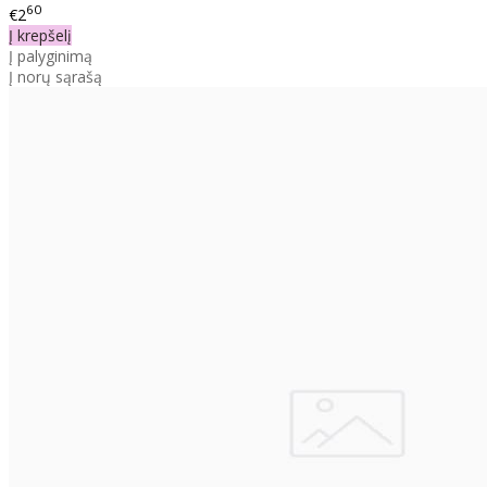
60
€2
Į krepšelį
Į palyginimą
Į norų sąrašą