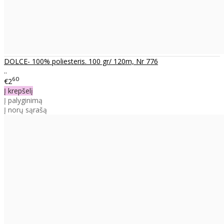
DOLCE- 100% poliesteris. 100 gr/ 120m, Nr 776
..
60
€2
Į krepšelį
Į palyginimą
Į norų sąrašą