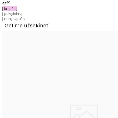
60
€2
Į krepšelį
Į palyginimą
Į norų sąrašą