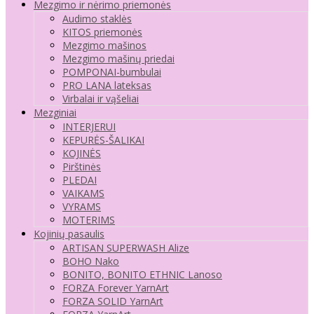
Mezgimo ir nėrimo priemonės
Audimo staklės
KITOS priemonės
Mezgimo mašinos
Mezgimo mašinų priedai
POMPONAI-bumbulai
PRO LANA lateksas
Virbalai ir vąšeliai
Mezginiai
INTERJERUI
KEPURĖS-ŠALIKAI
KOJINĖS
Pirštinės
PLEDAI
VAIKAMS
VYRAMS
MOTERIMS
Kojinių pasaulis
ARTISAN SUPERWASH Alize
BOHO Nako
BONITO, BONITO ETHNIC Lanoso
FORZA Forever YarnArt
FORZA SOLID YarnArt