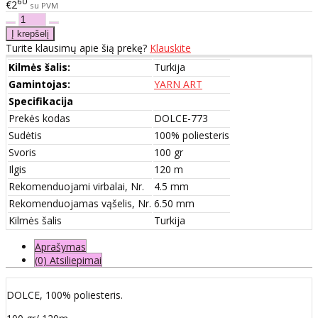
60
€2
su PVM
Turite klausimų apie šią prekę?
Klauskite
Kilmės šalis:
Turkija
Gamintojas:
YARN ART
Specifikacija
Prekės kodas
DOLCE-773
Sudėtis
100% poliesteris
Svoris
100 gr
Ilgis
120 m
Rekomenduojami virbalai, Nr.
4.5 mm
Rekomenduojamas vąšelis, Nr.
6.50 mm
Kilmės šalis
Turkija
Aprašymas
(0) Atsiliepimai
DOLCE, 100% poliesteris.