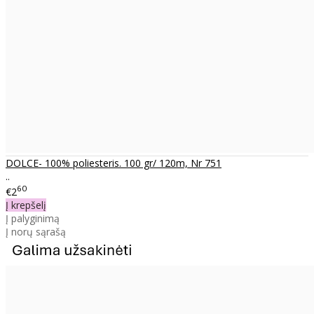
DOLCE- 100% poliesteris. 100 gr/ 120m, Nr 751
..
60
€2
Į krepšelį
Į palyginimą
Į norų sąrašą