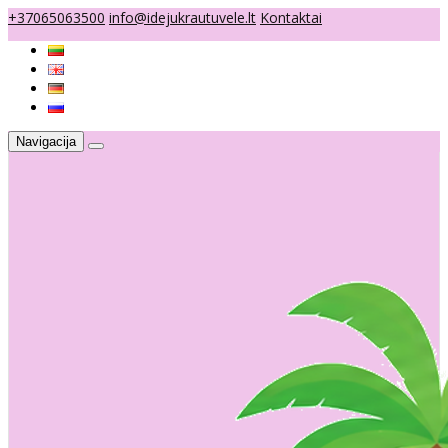
+37065063500
info@idejukrautuvele.lt
Kontaktai
Navigacija