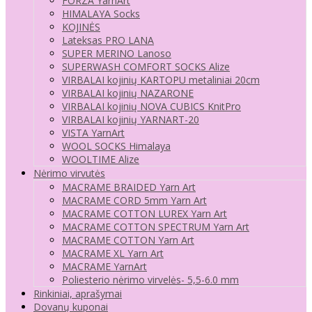
FORZA YarnArt
HIMALAYA Socks
KOJINĖS
Lateksas PRO LANA
SUPER MERINO Lanoso
SUPERWASH COMFORT SOCKS Alize
VIRBALAI kojinių KARTOPU metaliniai 20cm
VIRBALAI kojinių NAZARONE
VIRBALAI kojinių NOVA CUBICS KnitPro
VIRBALAI kojinių YARNART-20
VISTA YarnArt
WOOL SOCKS Himalaya
WOOLTIME Alize
Nėrimo virvutės
MACRAME BRAIDED Yarn Art
MACRAME CORD 5mm Yarn Art
MACRAME COTTON LUREX Yarn Art
MACRAME COTTON SPECTRUM Yarn Art
MACRAME COTTON Yarn Art
MACRAME XL Yarn Art
MACRAME YarnArt
Poliesterio nėrimo virvelės- 5,5-6.0 mm
Rinkiniai, aprašymai
Dovanų kuponai