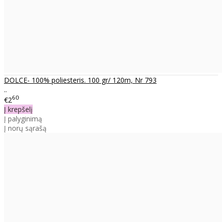
DOLCE- 100% poliesteris. 100 gr/ 120m, Nr 793
..
60
€2
Į krepšelį
Į palyginimą
Į norų sąrašą