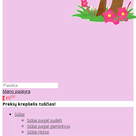
Mano paskyra
00
€0
0
Prekių krepšelis tuščias!
Siūlai
Siūlai pagal sudėtį
Siūlai pagal gamintoją
Siūlai ritėse