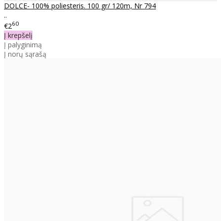
DOLCE- 100% poliesteris. 100 gr/ 120m, Nr 794
..
60
€2
Į krepšelį
Į palyginimą
Į norų sąrašą