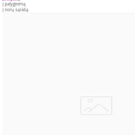
Į palyginimą
Į norų sąrašą