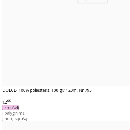
DOLCE- 100% poliesteris. 100 gr/ 120m, Nr 795
..
60
€2
Į krepšelį
Į palyginimą
Į norų sąrašą