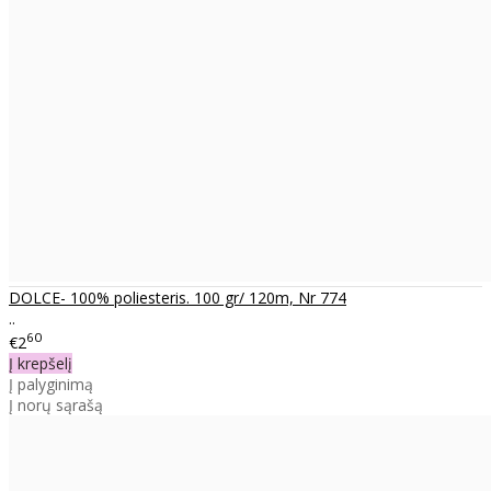
DOLCE- 100% poliesteris. 100 gr/ 120m, Nr 774
..
60
€2
Į krepšelį
Į palyginimą
Į norų sąrašą