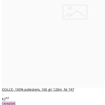
DOLCE- 100% poliesteris. 100 gr/ 120m, Nr 747
..
60
€2
Į krepšelį