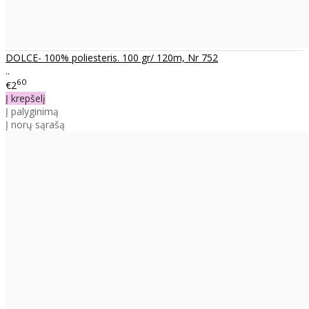
DOLCE- 100% poliesteris. 100 gr/ 120m, Nr 752
..
60
€2
Į krepšelį
Į palyginimą
Į norų sąrašą