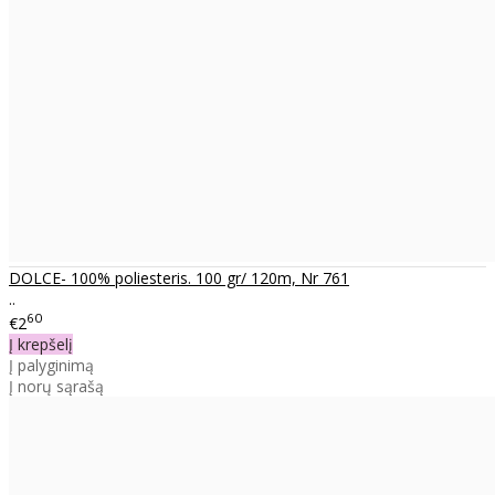
DOLCE- 100% poliesteris. 100 gr/ 120m, Nr 761
..
60
€2
Į krepšelį
Į palyginimą
Į norų sąrašą