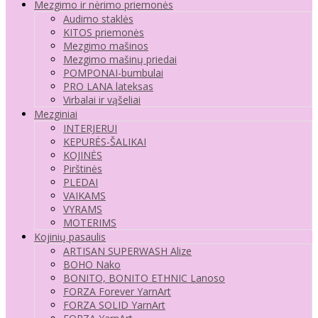
Mezgimo ir nėrimo priemonės
Audimo staklės
KITOS priemonės
Mezgimo mašinos
Mezgimo mašinų priedai
POMPONAI-bumbulai
PRO LANA lateksas
Virbalai ir vąšeliai
Mezginiai
INTERJERUI
KEPURĖS-ŠALIKAI
KOJINĖS
Pirštinės
PLEDAI
VAIKAMS
VYRAMS
MOTERIMS
Kojinių pasaulis
ARTISAN SUPERWASH Alize
BOHO Nako
BONITO, BONITO ETHNIC Lanoso
FORZA Forever YarnArt
FORZA SOLID YarnArt