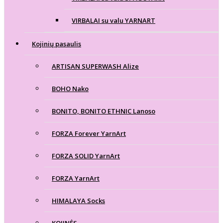
VIRBALAI su valu YARNART
Kojinių pasaulis
ARTISAN SUPERWASH Alize
BOHO Nako
BONITO, BONITO ETHNIC Lanoso
FORZA Forever YarnArt
FORZA SOLID YarnArt
FORZA YarnArt
HIMALAYA Socks