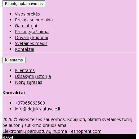
Klientų aptarnavimas
Visos prekės
Prekės su nuolaida
Gamintojai
Prekių grąžinimai
Dovanų kuponai
Svetainės medis
Kontaktai
Klientams
Klientams
Užsakymų istorija
Norų sąrašas
Kontaktai
+37065063500
info@idejukrautuvele.lt
2026 © Visos teisės saugomos. Kopijuoti, platinti svetainės turinį
be autorių sutikimo draudžiama.
Elektroninių parduotuvių nuoma
-
eshoprent.com
Rašyti