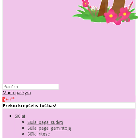
Mano paskyra
00
€0
0
Prekių krepšelis tuščias!
Siūlai
Siūlai pagal sudėtį
Siūlai pagal gamintoją
Siūlai ritėse