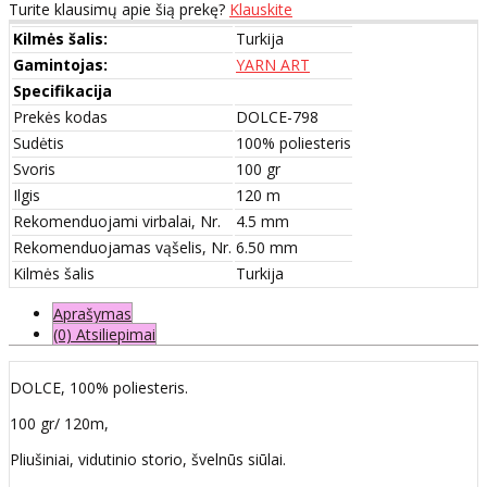
Turite klausimų apie šią prekę?
Klauskite
Kilmės šalis:
Turkija
Gamintojas:
YARN ART
Specifikacija
Prekės kodas
DOLCE-798
Sudėtis
100% poliesteris
Svoris
100 gr
Ilgis
120 m
Rekomenduojami virbalai, Nr.
4.5 mm
Rekomenduojamas vąšelis, Nr.
6.50 mm
Kilmės šalis
Turkija
Aprašymas
(0) Atsiliepimai
DOLCE, 100% poliesteris.
100 gr/ 120m,
Pliušiniai, vidutinio storio, švelnūs siūlai.