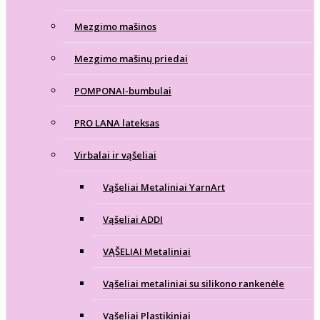
Mezgimo mašinos
Mezgimo mašinų priedai
POMPONAI-bumbulai
PRO LANA lateksas
Virbalai ir vąšeliai
Vąšeliai Metaliniai YarnArt
Vąšeliai ADDI
VĄŠELIAI Metaliniai
Vąšeliai metaliniai su silikono rankenėle
Vąšeliai Plastikiniai