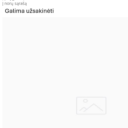
Į norų sąrašą