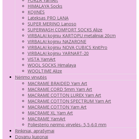
FORZA YarnArt
HIMALAYA Socks
KOJINĖS
Lateksas PRO LANA
SUPER MERINO Lanoso
SUPERWASH COMFORT SOCKS Alize
VIRBALAI kojinių KARTOPU metaliniai 20cm
VIRBALAI kojinių NAZARONE
VIRBALAI kojinių NOVA CUBICS KnitPro
VIRBALAI kojinių YARNART-20
VISTA YarnArt
WOOL SOCKS Himalaya
WOOLTIME Alize
Nėrimo virvutės
MACRAME BRAIDED Yarn Art
MACRAME CORD 5mm Yarn Art
MACRAME COTTON LUREX Yarn Art
MACRAME COTTON SPECTRUM Yarn Art
MACRAME COTTON Yarn Art
MACRAME XL Yarn Art
MACRAME YarnArt
Poliesterio nėrimo virvelės- 5,5-6.0 mm
Rinkiniai, aprašymai
Dovanų kuponai