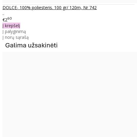
DOLCE- 100% poliesteris. 100 gr/ 120m, Nr 742
..
60
€2
Į krepšelį
Į palyginimą
Į norų sąrašą