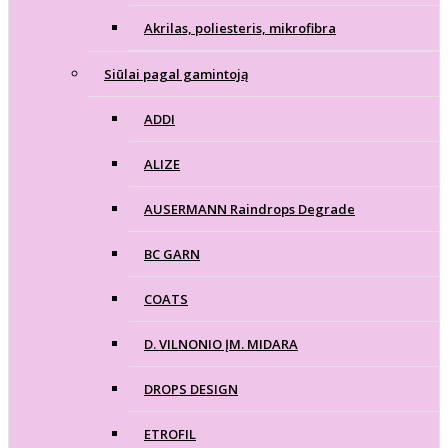
Akrilas, poliesteris, mikrofibra
Siūlai pagal gamintoją
ADDI
ALIZE
AUSERMANN Raindrops Degrade
BC GARN
COATS
D. VILNONIO ĮM. MIDARA
DROPS DESIGN
ETROFIL