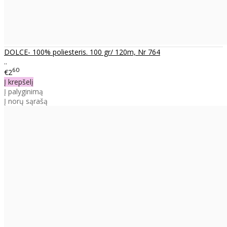
DOLCE- 100% poliesteris. 100 gr/ 120m, Nr 764
..
60
€2
Į krepšelį
Į palyginimą
Į norų sąrašą