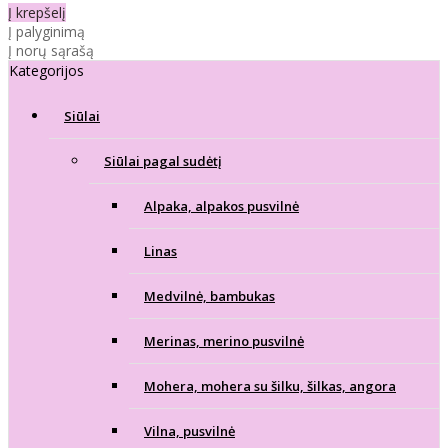
Į krepšelį
Į palyginimą
Į norų sąrašą
Kategorijos
Siūlai
Siūlai pagal sudėtį
Alpaka, alpakos pusvilnė
Linas
Medvilnė, bambukas
Merinas, merino pusvilnė
Mohera, mohera su šilku, šilkas, angora
Vilna, pusvilnė