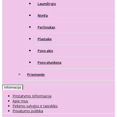
Laumžirgis
Nimfa
Perlinukas
Plastake
Povo akis
Povo plunksna
Priemonės
Informacija
Pristatymo Informacija
Apie mus
Pirkimo sąlygos ir taisyklės
Privatumo politika