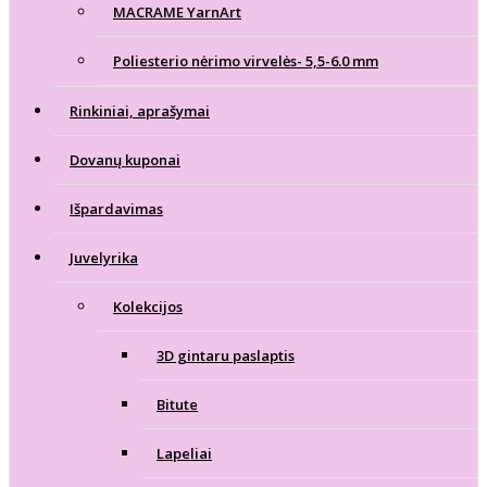
MACRAME YarnArt
Poliesterio nėrimo virvelės- 5,5-6.0 mm
Rinkiniai, aprašymai
Dovanų kuponai
Išpardavimas
Juvelyrika
Kolekcijos
3D gintaru paslaptis
Bitute
Lapeliai