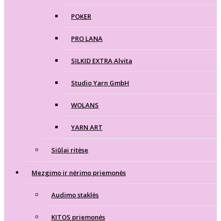
POKER
PRO LANA
SILKID EXTRA Alvita
Studio Yarn GmbH
WOLANS
YARN ART
Siūlai ritėse
Mezgimo ir nėrimo priemonės
Audimo staklės
KITOS priemonės