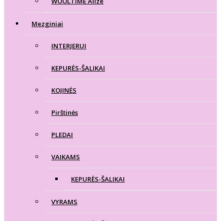
WOOLTIME Alize
Mezginiai
INTERJERUI
KEPURĖS-ŠALIKAI
KOJINĖS
Pirštinės
PLEDAI
VAIKAMS
KEPURĖS-ŠALIKAI
VYRAMS