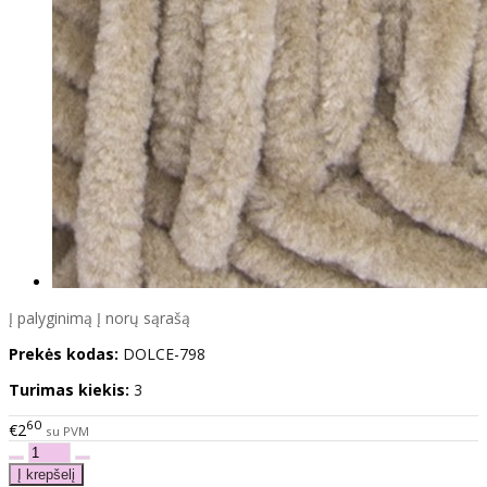
Į palyginimą
Į norų sąrašą
Prekės kodas:
DOLCE-798
Turimas kiekis:
3
60
€2
su PVM