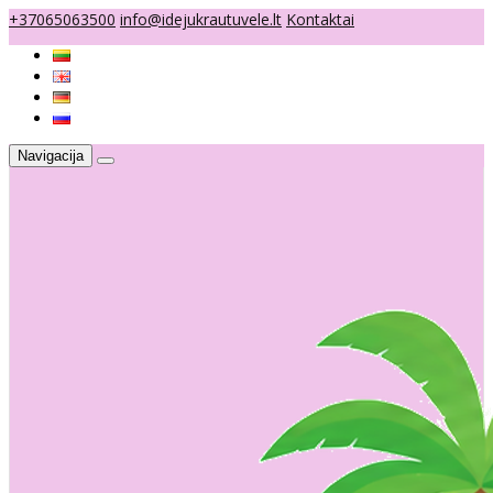
+37065063500
info@idejukrautuvele.lt
Kontaktai
Navigacija