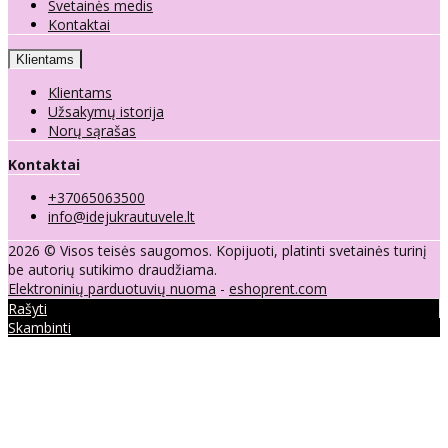
Svetainės medis
Kontaktai
Klientams
Klientams
Užsakymų istorija
Norų sąrašas
Kontaktai
+37065063500
info@idejukrautuvele.lt
2026 © Visos teisės saugomos. Kopijuoti, platinti svetainės turinį
be autorių sutikimo draudžiama.
Elektroninių parduotuvių nuoma
-
eshoprent.com
Rašyti
Skambinti