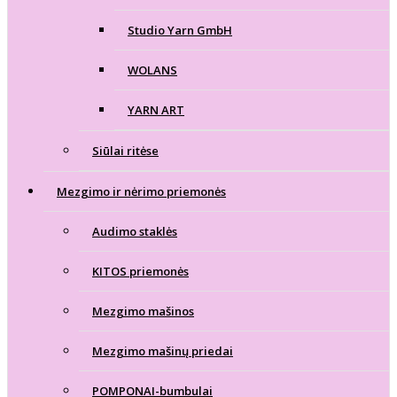
Studio Yarn GmbH
WOLANS
YARN ART
Siūlai ritėse
Mezgimo ir nėrimo priemonės
Audimo staklės
KITOS priemonės
Mezgimo mašinos
Mezgimo mašinų priedai
POMPONAI-bumbulai