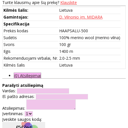
Turite klausimų apie šią prekę?
Klauskite
Kilmės šalis:
Lietuva
Gamintojas:
D. Vilnonio įm. MIDARA
Specifikacija
Prekės kodas
HAAPSALU-500
Sudėtis
100% merino wool (merino vilna)
Svoris
100 gr
Ilgis
1400 m
Rekomenduojami virbalai, Nr.
2.0-2.5 mm
Kilmės šalis
Lietuva
(0) Atsiliepimai
Parašyti atsiliepimą
Vardas:
El. pašto adresas:
Atsiliepimas:
Įvertinimas:
Įveskite saugos kodą: