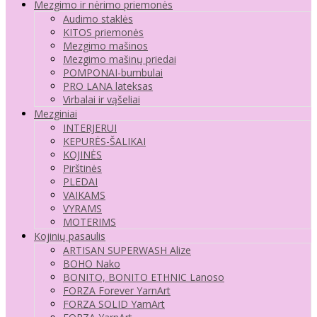
Mezgimo ir nėrimo priemonės
Audimo staklės
KITOS priemonės
Mezgimo mašinos
Mezgimo mašinų priedai
POMPONAI-bumbulai
PRO LANA lateksas
Virbalai ir vąšeliai
Mezginiai
INTERJERUI
KEPURĖS-ŠALIKAI
KOJINĖS
Pirštinės
PLEDAI
VAIKAMS
VYRAMS
MOTERIMS
Kojinių pasaulis
ARTISAN SUPERWASH Alize
BOHO Nako
BONITO, BONITO ETHNIC Lanoso
FORZA Forever YarnArt
FORZA SOLID YarnArt