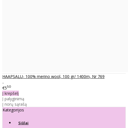
HAAPSALU- 100% merino wool, 100 gr/ 1400m, Nr 769
..
50
€5
Į krepšelį
Į palyginimą
Į norų sąrašą
Kategorijos
Siūlai