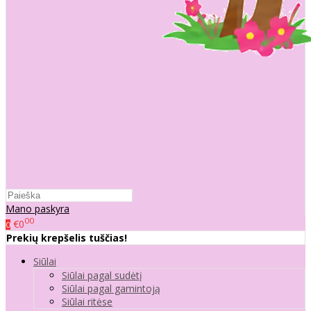
Mano paskyra
00
€0
0
Prekių krepšelis tuščias!
Siūlai
Siūlai pagal sudėtį
Siūlai pagal gamintoją
Siūlai ritėse