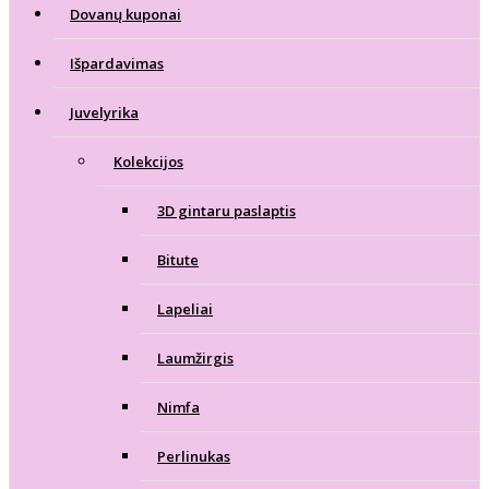
Dovanų kuponai
Išpardavimas
Juvelyrika
Kolekcijos
3D gintaru paslaptis
Bitute
Lapeliai
Laumžirgis
Nimfa
Perlinukas