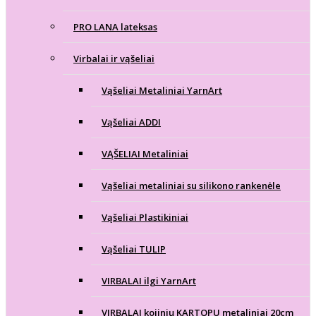
PRO LANA lateksas
Virbalai ir vąšeliai
Vąšeliai Metaliniai YarnArt
Vąšeliai ADDI
VĄŠELIAI Metaliniai
Vąšeliai metaliniai su silikono rankenėle
Vąšeliai Plastikiniai
Vąšeliai TULIP
VIRBALAI ilgi YarnArt
VIRBALAI kojinių KARTOPU metaliniai 20cm