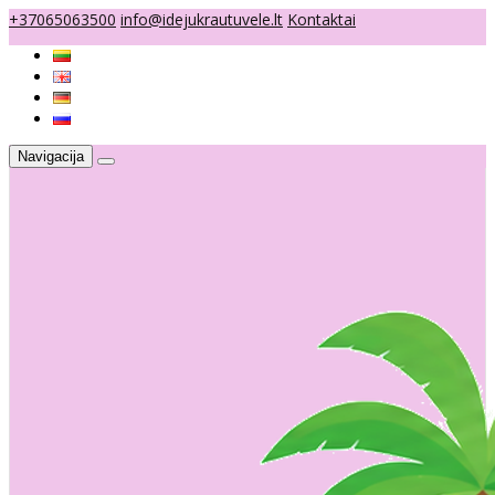
+37065063500
info@idejukrautuvele.lt
Kontaktai
Navigacija