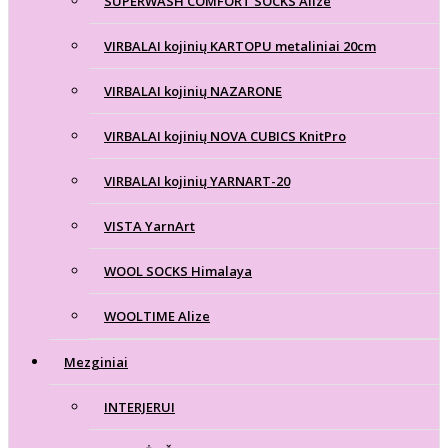
SUPERWASH COMFORT SOCKS Alize
VIRBALAI kojinių KARTOPU metaliniai 20cm
VIRBALAI kojinių NAZARONE
VIRBALAI kojinių NOVA CUBICS KnitPro
VIRBALAI kojinių YARNART-20
VISTA YarnArt
WOOL SOCKS Himalaya
WOOLTIME Alize
Mezginiai
INTERJERUI