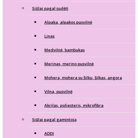
Siūlai pagal sudėtį
Alpaka, alpakos pusvilnė
Linas
Medvilnė, bambukas
Merinas, merino pusvilnė
Mohera, mohera su šilku, šilkas, angora
Vilna, pusvilnė
Akrilas, poliesteris, mikrofibra
Siūlai pagal gamintoją
ADDI