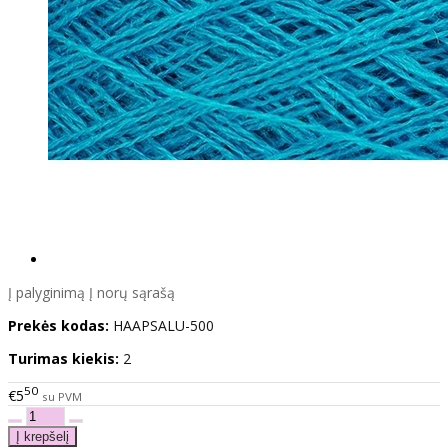
Į palyginimą
Į norų sąrašą
Prekės kodas:
HAAPSALU-500
Turimas kiekis:
2
50
€5
su PVM