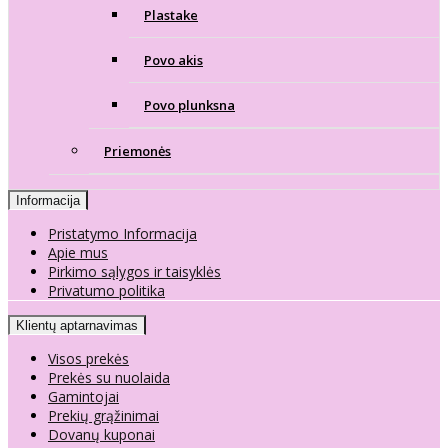
Plastake
Povo akis
Povo plunksna
Priemonės
Informacija
Pristatymo Informacija
Apie mus
Pirkimo sąlygos ir taisyklės
Privatumo politika
Klientų aptarnavimas
Visos prekės
Prekės su nuolaida
Gamintojai
Prekių grąžinimai
Dovanų kuponai