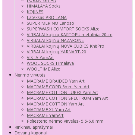
FORZA YarnArt
HIMALAYA Socks
KOJINĖS
Lateksas PRO LANA
SUPER MERINO Lanoso
SUPERWASH COMFORT SOCKS Alize
VIRBALAI kojinių KARTOPU metaliniai 20cm
VIRBALAI kojinių NAZARONE
VIRBALAI kojinių NOVA CUBICS KnitPro
VIRBALAI kojinių YARNART-20
VISTA YarnArt
WOOL SOCKS Himalaya
WOOLTIME Alize
Nėrimo virvutės
MACRAME BRAIDED Yarn Art
MACRAME CORD 5mm Yarn Art
MACRAME COTTON LUREX Yarn Art
MACRAME COTTON SPECTRUM Yarn Art
MACRAME COTTON Yarn Art
MACRAME XL Yarn Art
MACRAME YarnArt
Poliesterio nėrimo virvelės- 5,5-6.0 mm
Rinkiniai, aprašymai
Dovanų kuponai