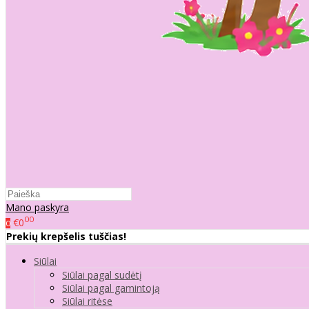
Mano paskyra
00
€0
0
Prekių krepšelis tuščias!
Siūlai
Siūlai pagal sudėtį
Siūlai pagal gamintoją
Siūlai ritėse