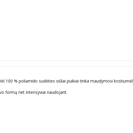
ams. Dėl 100 % poliamido sudėties siūlai puikiai tinka maudymosi kostiu
savo formą net intensyviai naudojant.