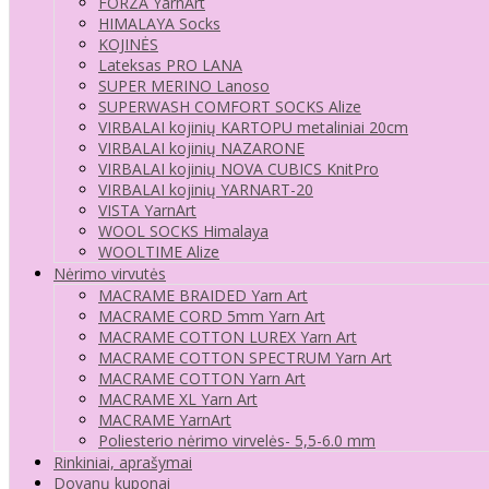
FORZA YarnArt
HIMALAYA Socks
KOJINĖS
Lateksas PRO LANA
SUPER MERINO Lanoso
SUPERWASH COMFORT SOCKS Alize
VIRBALAI kojinių KARTOPU metaliniai 20cm
VIRBALAI kojinių NAZARONE
VIRBALAI kojinių NOVA CUBICS KnitPro
VIRBALAI kojinių YARNART-20
VISTA YarnArt
WOOL SOCKS Himalaya
WOOLTIME Alize
Nėrimo virvutės
MACRAME BRAIDED Yarn Art
MACRAME CORD 5mm Yarn Art
MACRAME COTTON LUREX Yarn Art
MACRAME COTTON SPECTRUM Yarn Art
MACRAME COTTON Yarn Art
MACRAME XL Yarn Art
MACRAME YarnArt
Poliesterio nėrimo virvelės- 5,5-6.0 mm
Rinkiniai, aprašymai
Dovanų kuponai