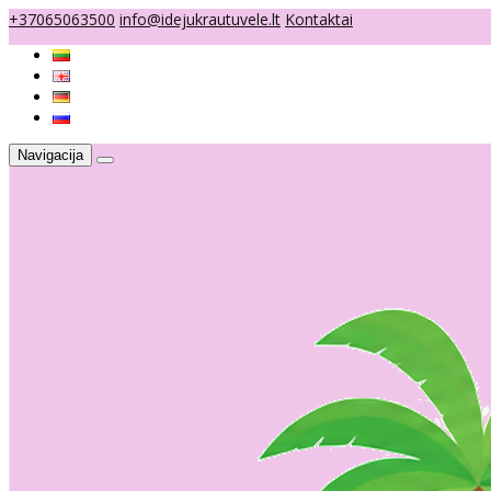
+37065063500
info@idejukrautuvele.lt
Kontaktai
Navigacija