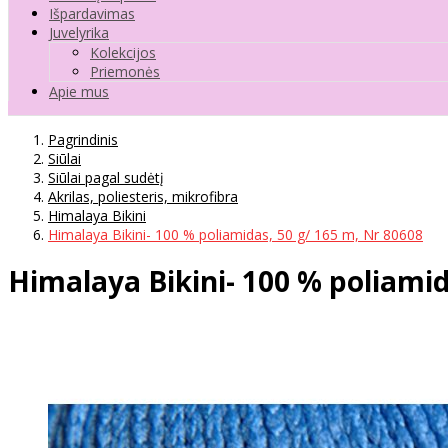
Išpardavimas
Juvelyrika
Kolekcijos
Priemonės
Apie mus
Pagrindinis
Siūlai
Siūlai pagal sudėtį
Akrilas, poliesteris, mikrofibra
Himalaya Bikini
Himalaya Bikini- 100 % poliamidas, 50 g/ 165 m, Nr 80608
Himalaya Bikini- 100 % poliamid