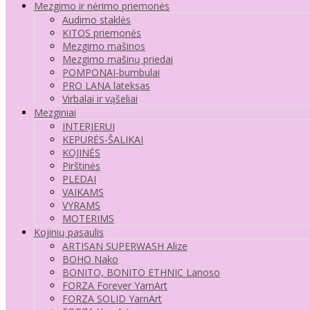
Mezgimo ir nėrimo priemonės
Audimo staklės
KITOS priemonės
Mezgimo mašinos
Mezgimo mašinų priedai
POMPONAI-bumbulai
PRO LANA lateksas
Virbalai ir vąšeliai
Mezginiai
INTERJERUI
KEPURĖS-ŠALIKAI
KOJINĖS
Pirštinės
PLEDAI
VAIKAMS
VYRAMS
MOTERIMS
Kojinių pasaulis
ARTISAN SUPERWASH Alize
BOHO Nako
BONITO, BONITO ETHNIC Lanoso
FORZA Forever YarnArt
FORZA SOLID YarnArt