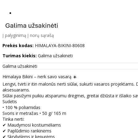
Į palyginimą
Į norų sąrašą
Prekės kodas:
HIMALAYA-BIKINI-80608
Turimas kiekis:
Galima užsakinėti
Galima užsakinėti
Himalaya Bikini – nerk savo vasarą ☀️
Lengvi, tvirti ir itin malonūs nerti siūlai, sukurti vasaros projekt
aksesuarams.
Siūlai pasižymi puikiu atsparumu drėgmei, greitai džiūsta ir išlaiko 
Sudėtis
• 100 % poliamidas
Svoris ir metražas • 50 g/ 165 m
Tinka nerti:
✔ Maudymosi kostiumėliams
✔ Paplūdimio rankinėms
✔ Skrybėlėms ir kepurėms