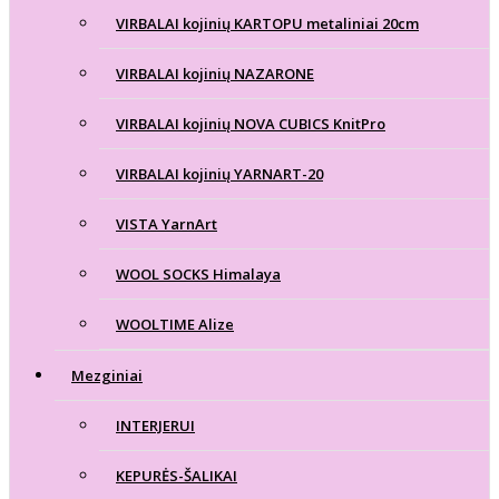
VIRBALAI kojinių KARTOPU metaliniai 20cm
VIRBALAI kojinių NAZARONE
VIRBALAI kojinių NOVA CUBICS KnitPro
VIRBALAI kojinių YARNART-20
VISTA YarnArt
WOOL SOCKS Himalaya
WOOLTIME Alize
Mezginiai
INTERJERUI
KEPURĖS-ŠALIKAI