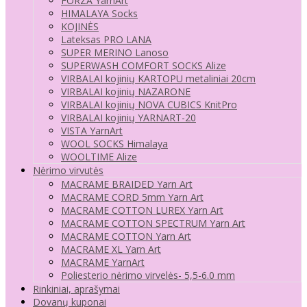
FORZA YarnArt
HIMALAYA Socks
KOJINĖS
Lateksas PRO LANA
SUPER MERINO Lanoso
SUPERWASH COMFORT SOCKS Alize
VIRBALAI kojinių KARTOPU metaliniai 20cm
VIRBALAI kojinių NAZARONE
VIRBALAI kojinių NOVA CUBICS KnitPro
VIRBALAI kojinių YARNART-20
VISTA YarnArt
WOOL SOCKS Himalaya
WOOLTIME Alize
Nėrimo virvutės
MACRAME BRAIDED Yarn Art
MACRAME CORD 5mm Yarn Art
MACRAME COTTON LUREX Yarn Art
MACRAME COTTON SPECTRUM Yarn Art
MACRAME COTTON Yarn Art
MACRAME XL Yarn Art
MACRAME YarnArt
Poliesterio nėrimo virvelės- 5,5-6.0 mm
Rinkiniai, aprašymai
Dovanų kuponai