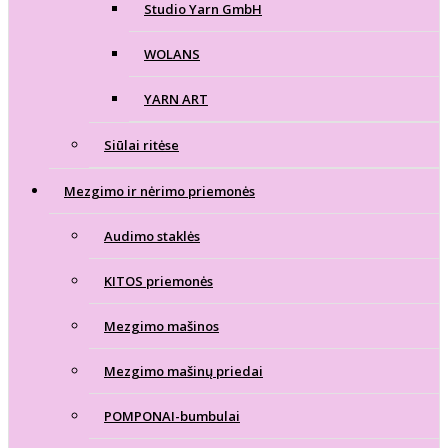
Studio Yarn GmbH
WOLANS
YARN ART
Siūlai ritėse
Mezgimo ir nėrimo priemonės
Audimo staklės
KITOS priemonės
Mezgimo mašinos
Mezgimo mašinų priedai
POMPONAI-bumbulai