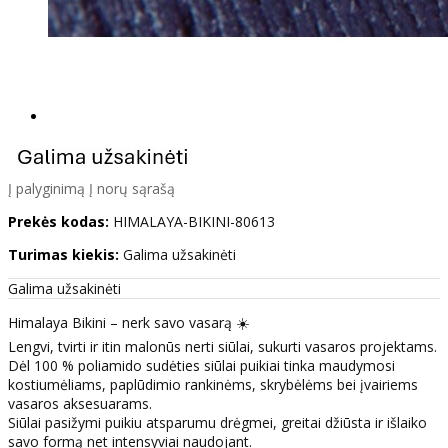
Į palyginimą
Į norų sąrašą
Prekės kodas:
HIMALAYA-BIKINI-80613
Turimas kiekis:
Galima užsakinėti
Galima užsakinėti
Himalaya Bikini – nerk savo vasarą ☀️
Lengvi, tvirti ir itin malonūs nerti siūlai, sukurti vasaros projektams.
Dėl 100 % poliamido sudėties siūlai puikiai tinka maudymosi
kostiumėliams, paplūdimio rankinėms, skrybėlėms bei įvairiems
vasaros aksesuarams.
Siūlai pasižymi puikiu atsparumu drėgmei, greitai džiūsta ir išlaiko
savo formą net intensyviai naudojant.