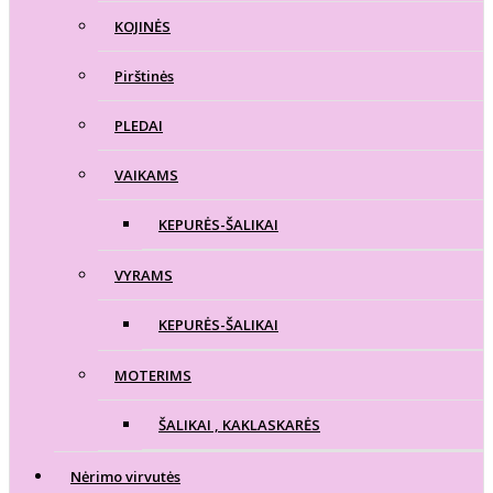
KOJINĖS
Pirštinės
PLEDAI
VAIKAMS
KEPURĖS-ŠALIKAI
VYRAMS
KEPURĖS-ŠALIKAI
MOTERIMS
ŠALIKAI , KAKLASKARĖS
Nėrimo virvutės