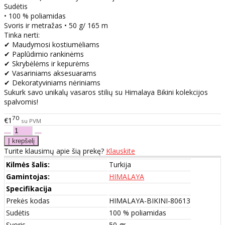
Sudėtis
• 100 % poliamidas
Svoris ir metražas • 50 g/ 165 m
Tinka nerti:
✔ Maudymosi kostiumėliams
✔ Paplūdimio rankinėms
✔ Skrybėlėms ir kepurėms
✔ Vasariniams aksesuarams
✔ Dekoratyviniams nėriniams
Sukurk savo unikalų vasaros stilių su Himalaya Bikini kolekcijos
spalvomis!
70
€1
su PVM
Turite klausimų apie šią prekę?
Klauskite
Kilmės šalis:
Turkija
Gamintojas:
HIMALAYA
Specifikacija
Prekės kodas
HIMALAYA-BIKINI-80613
Sudėtis
100 % poliamidas
Svoris
50 gr