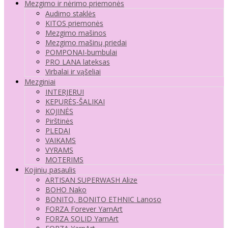
Mezgimo ir nėrimo priemonės
Audimo staklės
KITOS priemonės
Mezgimo mašinos
Mezgimo mašinų priedai
POMPONAI-bumbulai
PRO LANA lateksas
Virbalai ir vąšeliai
Mezginiai
INTERJERUI
KEPURĖS-ŠALIKAI
KOJINĖS
Pirštinės
PLEDAI
VAIKAMS
VYRAMS
MOTERIMS
Kojinių pasaulis
ARTISAN SUPERWASH Alize
BOHO Nako
BONITO, BONITO ETHNIC Lanoso
FORZA Forever YarnArt
FORZA SOLID YarnArt