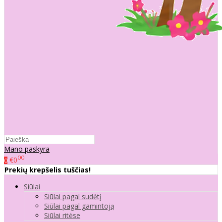
Mano paskyra
00
€0
0
Prekių krepšelis tuščias!
Siūlai
Siūlai pagal sudėtį
Siūlai pagal gamintoją
Siūlai ritėse