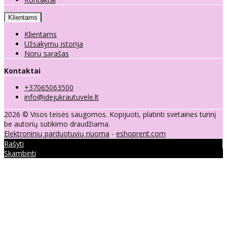
Klientams
Klientams
Užsakymų istorija
Norų sąrašas
Kontaktai
+37065063500
info@idejukrautuvele.lt
2026 © Visos teisės saugomos. Kopijuoti, platinti svetainės turinį
be autorių sutikimo draudžiama.
Elektroninių parduotuvių nuoma
-
eshoprent.com
Rašyti
Skambinti