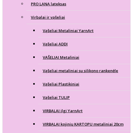
PRO LANA lateksas
Virbalai ir vąšeliai
Vąšeliai Metaliniai YarnArt
Vąšeliai ADDI
VĄŠELIAI Metaliniai
Vąšeliai metaliniai su silikono rankenėle
Vąšeliai Plastikiniai
Vąšeliai TULIP
VIRBALAI ilgi YarnArt
VIRBALAI kojinių KARTOPU metaliniai 20cm