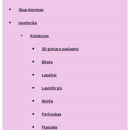
Išpardavimas
Juvelyrika
Kolekcijos
3D gintaru paslaptis
Bitute
Lapeliai
Laumžirgis
Nimfa
Perlinukas
Plastake