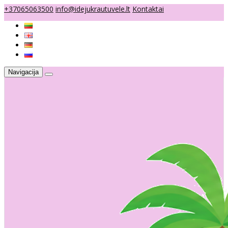
+37065063500
info@idejukrautuvele.lt
Kontaktai
Navigacija