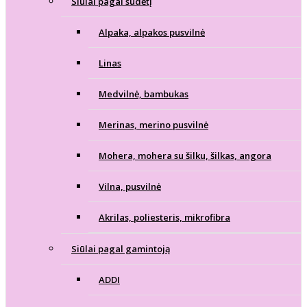
Siūlai pagal sudėtį
Alpaka, alpakos pusvilnė
Linas
Medvilnė, bambukas
Merinas, merino pusvilnė
Mohera, mohera su šilku, šilkas, angora
Vilna, pusvilnė
Akrilas, poliesteris, mikrofibra
Siūlai pagal gamintoją
ADDI