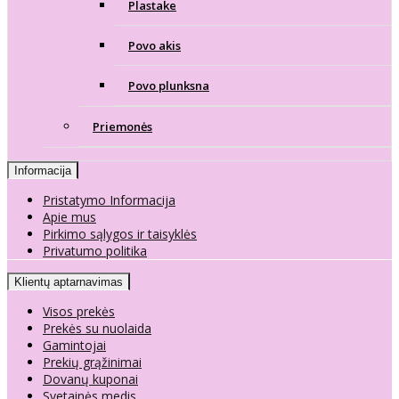
Plastake
Povo akis
Povo plunksna
Priemonės
Informacija
Pristatymo Informacija
Apie mus
Pirkimo sąlygos ir taisyklės
Privatumo politika
Klientų aptarnavimas
Visos prekės
Prekės su nuolaida
Gamintojai
Prekių grąžinimai
Dovanų kuponai
Svetainės medis