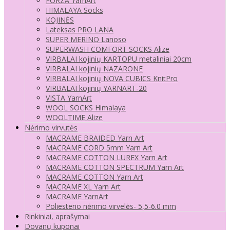
FORZA YarnArt
HIMALAYA Socks
KOJINĖS
Lateksas PRO LANA
SUPER MERINO Lanoso
SUPERWASH COMFORT SOCKS Alize
VIRBALAI kojinių KARTOPU metaliniai 20cm
VIRBALAI kojinių NAZARONE
VIRBALAI kojinių NOVA CUBICS KnitPro
VIRBALAI kojinių YARNART-20
VISTA YarnArt
WOOL SOCKS Himalaya
WOOLTIME Alize
Nėrimo virvutės
MACRAME BRAIDED Yarn Art
MACRAME CORD 5mm Yarn Art
MACRAME COTTON LUREX Yarn Art
MACRAME COTTON SPECTRUM Yarn Art
MACRAME COTTON Yarn Art
MACRAME XL Yarn Art
MACRAME YarnArt
Poliesterio nėrimo virvelės- 5,5-6.0 mm
Rinkiniai, aprašymai
Dovanų kuponai