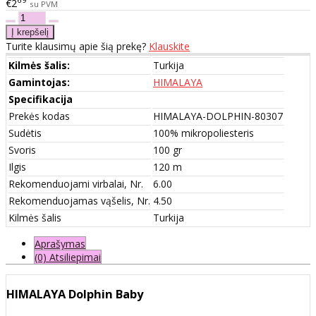
€2
su PVM
Turite klausimų apie šią prekę?
Klauskite
Kilmės šalis:
Turkija
Gamintojas:
HIMALAYA
Specifikacija
Prekės kodas
HIMALAYA-DOLPHIN-80307
Sudėtis
100% mikropoliesteris
Svoris
100 gr
Ilgis
120 m
Rekomenduojami virbalai, Nr.
6.00
Rekomenduojamas vąšelis, Nr.
4.50
Kilmės šalis
Turkija
Aprašymas
(0) Atsiliepimai
HIMALAYA Dolphin Baby