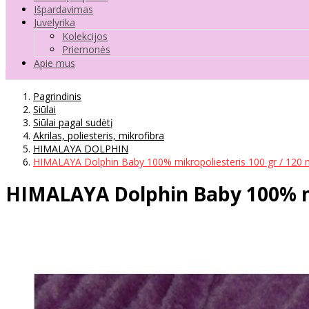
Išpardavimas
Juvelyrika
Kolekcijos
Priemonės
Apie mus
Pagrindinis
Siūlai
Siūlai pagal sudėtį
Akrilas, poliesteris, mikrofibra
HIMALAYA DOLPHIN
HIMALAYA Dolphin Baby 100% mikropoliesteris 100 gr / 120 
HIMALAYA Dolphin Baby 100% mik