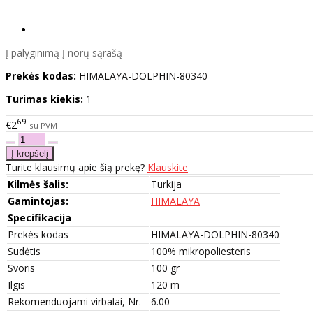
Į palyginimą
Į norų sąrašą
Prekės kodas:
HIMALAYA-DOLPHIN-80340
Turimas kiekis:
1
69
€2
su PVM
Turite klausimų apie šią prekę?
Klauskite
Kilmės šalis:
Turkija
Gamintojas:
HIMALAYA
Specifikacija
Prekės kodas
HIMALAYA-DOLPHIN-80340
Sudėtis
100% mikropoliesteris
Svoris
100 gr
Ilgis
120 m
Rekomenduojami virbalai, Nr.
6.00