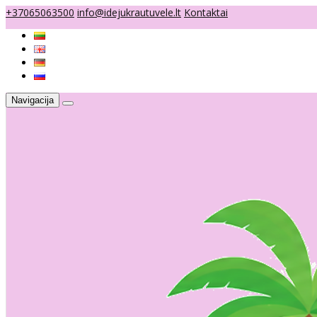
+37065063500
info@idejukrautuvele.lt
Kontaktai
Navigacija