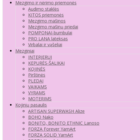
Mezgimo ir nėrimo priemonės
Audimo staklės
KITOS priemonės
Mezgimo mašinos
Mezgimo mašinų priedai
POMPONAI-bumbulai
PRO LANA lateksas
Virbalai ir vąšeliai
Mezginiai
INTERJERUI
KEPURĖS-ŠALIKAI
KOJINĖS
Pirštinės
PLEDAI
VAIKAMS
VYRAMS
MOTERIMS
Kojinių pasaulis
ARTISAN SUPERWASH Alize
BOHO Nako
BONITO, BONITO ETHNIC Lanoso
FORZA Forever YarnArt
FORZA SOLID YarnArt