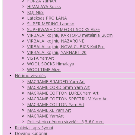
FORZA YarnArt
HIMALAYA Socks
KOJINĖS
Lateksas PRO LANA
SUPER MERINO Lanoso
SUPERWASH COMFORT SOCKS Alize
VIRBALAI kojinių KARTOPU metaliniai 20cm
VIRBALAI kojinių NAZARONE
VIRBALAI kojinių NOVA CUBICS KnitPro
VIRBALAI kojinių YARNART-20
VISTA YarnArt
WOOL SOCKS Himalaya
WOOLTIME Alize
Nėrimo virvutės
MACRAME BRAIDED Yarn Art
MACRAME CORD 5mm Yarn Art
MACRAME COTTON LUREX Yarn Art
MACRAME COTTON SPECTRUM Yarn Art
MACRAME COTTON Yarn Art
MACRAME XL Yarn Art
MACRAME YarnArt
Poliesterio nėrimo virvelės- 5,5-6.0 mm
Rinkiniai, aprašymai
Dovanų kuponai