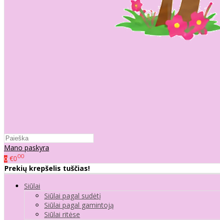
Mano paskyra
00
€0
0
Prekių krepšelis tuščias!
Siūlai
Siūlai pagal sudėtį
Siūlai pagal gamintoją
Siūlai ritėse