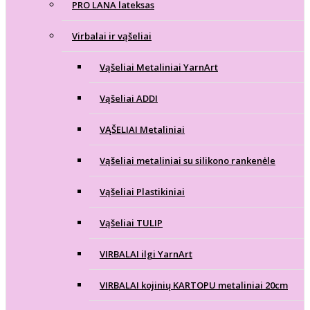
PRO LANA lateksas
Virbalai ir vąšeliai
Vąšeliai Metaliniai YarnArt
Vąšeliai ADDI
VĄŠELIAI Metaliniai
Vąšeliai metaliniai su silikono rankenėle
Vąšeliai Plastikiniai
Vąšeliai TULIP
VIRBALAI ilgi YarnArt
VIRBALAI kojinių KARTOPU metaliniai 20cm