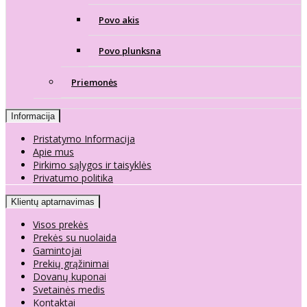
Povo akis
Povo plunksna
Priemonės
Informacija
Pristatymo Informacija
Apie mus
Pirkimo sąlygos ir taisyklės
Privatumo politika
Klientų aptarnavimas
Visos prekės
Prekės su nuolaida
Gamintojai
Prekių grąžinimai
Dovanų kuponai
Svetainės medis
Kontaktai