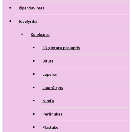
Išpardavimas
Juvelyrika
Kolekcijos
3D gintaru paslaptis
Bitute
Lapeliai
Laumžirgis
Nimfa
Perlinukas
Plastake