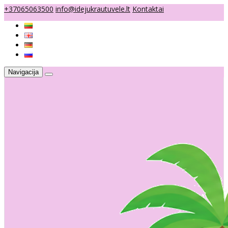
+37065063500
info@idejukrautuvele.lt
Kontaktai
Navigacija