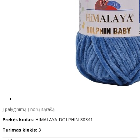
Į palyginimą
Į norų sąrašą
Prekės kodas:
HIMALAYA-DOLPHIN-80341
Turimas kiekis:
3
69