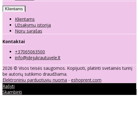
Klientams
Klientams
Užsakymų istorija
Norų sąrašas
Kontaktai
+37065063500
info@idejukrautuvele.lt
2026 © Visos teisės saugomos. Kopijuoti, platinti svetainės turinį
be autorių sutikimo draudžiama.
Elektroninių parduotuvių nuoma
-
eshoprent.com
Rašyti
Skambinti