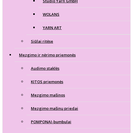
Studio Yarn GmbH
WOLANS
YARN ART
Siūlai ritėse
Mezgimo ir nėrimo priemonės
Audimo staklės
KITOS priemonės
Mezgimo mašinos
Mezgimo mašinų priedai
POMPONAI-bumbulai