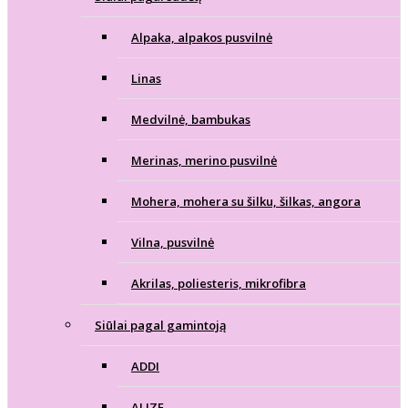
Alpaka, alpakos pusvilnė
Linas
Medvilnė, bambukas
Merinas, merino pusvilnė
Mohera, mohera su šilku, šilkas, angora
Vilna, pusvilnė
Akrilas, poliesteris, mikrofibra
Siūlai pagal gamintoją
ADDI
ALIZE