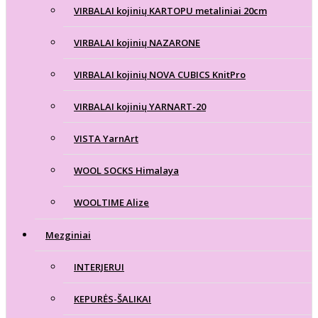
VIRBALAI kojinių KARTOPU metaliniai 20cm
VIRBALAI kojinių NAZARONE
VIRBALAI kojinių NOVA CUBICS KnitPro
VIRBALAI kojinių YARNART-20
VISTA YarnArt
WOOL SOCKS Himalaya
WOOLTIME Alize
Mezginiai
INTERJERUI
KEPURĖS-ŠALIKAI