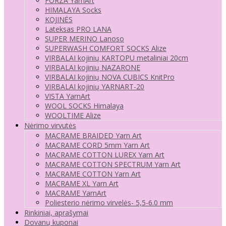
FORZA YarnArt
HIMALAYA Socks
KOJINĖS
Lateksas PRO LANA
SUPER MERINO Lanoso
SUPERWASH COMFORT SOCKS Alize
VIRBALAI kojinių KARTOPU metaliniai 20cm
VIRBALAI kojinių NAZARONE
VIRBALAI kojinių NOVA CUBICS KnitPro
VIRBALAI kojinių YARNART-20
VISTA YarnArt
WOOL SOCKS Himalaya
WOOLTIME Alize
Nėrimo virvutės
MACRAME BRAIDED Yarn Art
MACRAME CORD 5mm Yarn Art
MACRAME COTTON LUREX Yarn Art
MACRAME COTTON SPECTRUM Yarn Art
MACRAME COTTON Yarn Art
MACRAME XL Yarn Art
MACRAME YarnArt
Poliesterio nėrimo virvelės- 5,5-6.0 mm
Rinkiniai, aprašymai
Dovanų kuponai