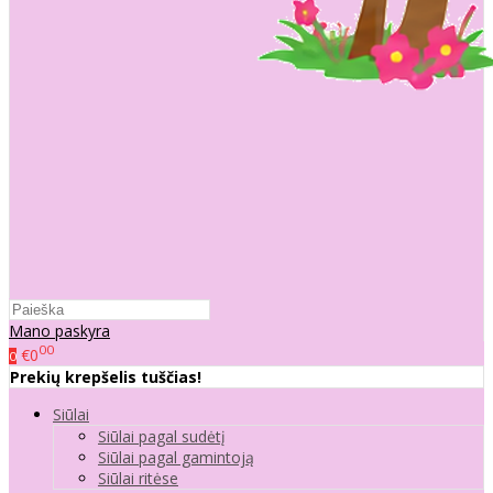
Mano paskyra
00
€0
0
Prekių krepšelis tuščias!
Siūlai
Siūlai pagal sudėtį
Siūlai pagal gamintoją
Siūlai ritėse