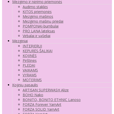
Mezgimo ir nėrimo priemonės
Audimo staklės
KITOS priemonės
Mezgimo mašinos
Mezgimo mašinų priedai
POMPONAI-bumbulai
PRO LANA lateksas
Virbalai ir vąšeliai
Mezginiai
INTERJERUI
KEPURĖS-ŠALIKAI
KOJINĖS
Pirštinės
PLEDAI
VAIKAMS
VYRAMS
MOTERIMS
Kojinių pasaulis
ARTISAN SUPERWASH Alize
BOHO Nako
BONITO, BONITO ETHNIC Lanoso
FORZA Forever YarnArt
FORZA SOLID YarnArt