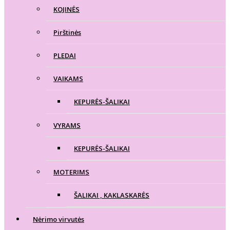
KOJINĖS
Pirštinės
PLEDAI
VAIKAMS
KEPURĖS-ŠALIKAI
VYRAMS
KEPURĖS-ŠALIKAI
MOTERIMS
ŠALIKAI , KAKLASKARĖS
Nėrimo virvutės