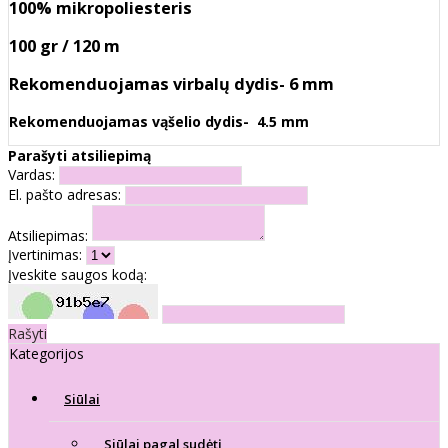
100% mikropoliesteris
100 gr / 120 m
Rekomenduojamas virbalų dydis- 6 mm
Rekomenduojamas vąšelio dydis- 4.5 mm
Parašyti atsiliepimą
Vardas:
El. pašto adresas:
Atsiliepimas:
Įvertinimas:
Įveskite saugos kodą:
Rašyti
Kategorijos
Siūlai
Siūlai pagal sudėtį