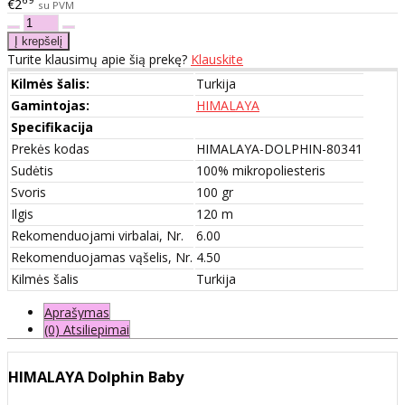
€2
su PVM
Turite klausimų apie šią prekę?
Klauskite
Kilmės šalis:
Turkija
Gamintojas:
HIMALAYA
Specifikacija
Prekės kodas
HIMALAYA-DOLPHIN-80341
Sudėtis
100% mikropoliesteris
Svoris
100 gr
Ilgis
120 m
Rekomenduojami virbalai, Nr.
6.00
Rekomenduojamas vąšelis, Nr.
4.50
Kilmės šalis
Turkija
Aprašymas
(0) Atsiliepimai
HIMALAYA Dolphin Baby