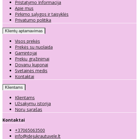
Pristatymo Informacija
Apie mus
Pirkimo sąlygos ir taisyklės
Privatumo politika
Klientų aptarnavimas
Visos prekės
Prekės su nuolaida
Gamintojai
Prekių grąžinimai
Dovanų kuponai
Svetainės medis
Kontaktai
Klientams
Klientams
Užsakymų istorija
Norų sąrašas
Kontaktai
+37065063500
info@idejukrautuvele.lt