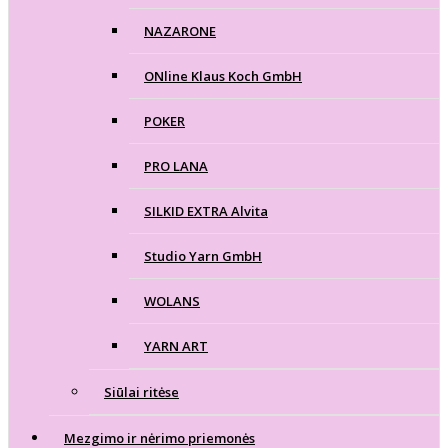
NAZARONE
ONline Klaus Koch GmbH
POKER
PRO LANA
SILKID EXTRA Alvita
Studio Yarn GmbH
WOLANS
YARN ART
Siūlai ritėse
Mezgimo ir nėrimo priemonės