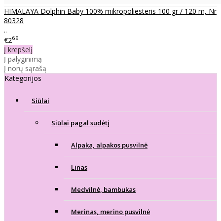
HIMALAYA Dolphin Baby 100% mikropoliesteris 100 gr / 120 m, Nr
80328
..
69
€2
Į krepšelį
Į palyginimą
Į norų sąrašą
Kategorijos
Siūlai
Siūlai pagal sudėtį
Alpaka, alpakos pusvilnė
Linas
Medvilnė, bambukas
Merinas, merino pusvilnė