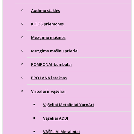
Audimo staklės
KITOS priemonės
Mezgimo mašinos
Mezgimo mašinų priedai
POMPONAI-bumbulai
PRO LANA lateksas
Virbalai ir vąšeliai
Vąšeliai Metaliniai YarnArt
Vąšeliai ADDI
VĄŠELIAI Metaliniai