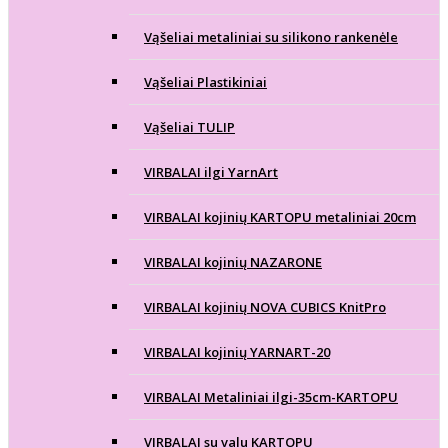
Vąšeliai metaliniai su silikono rankenėle
Vąšeliai Plastikiniai
Vąšeliai TULIP
VIRBALAI ilgi YarnArt
VIRBALAI kojinių KARTOPU metaliniai 20cm
VIRBALAI kojinių NAZARONE
VIRBALAI kojinių NOVA CUBICS KnitPro
VIRBALAI kojinių YARNART-20
VIRBALAI Metaliniai ilgi-35cm-KARTOPU
VIRBALAI su valu KARTOPU