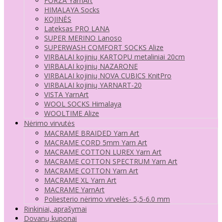
FORZA YarnArt
HIMALAYA Socks
KOJINĖS
Lateksas PRO LANA
SUPER MERINO Lanoso
SUPERWASH COMFORT SOCKS Alize
VIRBALAI kojinių KARTOPU metaliniai 20cm
VIRBALAI kojinių NAZARONE
VIRBALAI kojinių NOVA CUBICS KnitPro
VIRBALAI kojinių YARNART-20
VISTA YarnArt
WOOL SOCKS Himalaya
WOOLTIME Alize
Nėrimo virvutės
MACRAME BRAIDED Yarn Art
MACRAME CORD 5mm Yarn Art
MACRAME COTTON LUREX Yarn Art
MACRAME COTTON SPECTRUM Yarn Art
MACRAME COTTON Yarn Art
MACRAME XL Yarn Art
MACRAME YarnArt
Poliesterio nėrimo virvelės- 5,5-6.0 mm
Rinkiniai, aprašymai
Dovanų kuponai