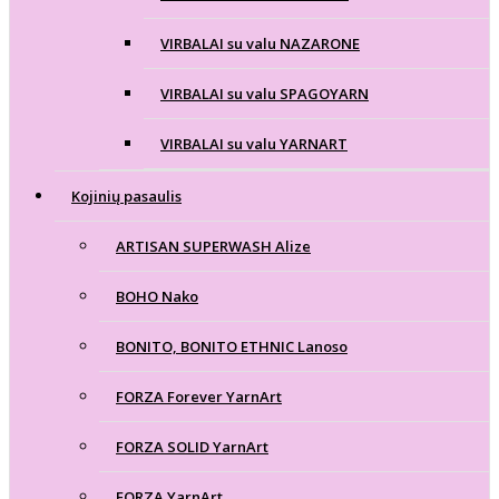
VIRBALAI su valu NAZARONE
VIRBALAI su valu SPAGOYARN
VIRBALAI su valu YARNART
Kojinių pasaulis
ARTISAN SUPERWASH Alize
BOHO Nako
BONITO, BONITO ETHNIC Lanoso
FORZA Forever YarnArt
FORZA SOLID YarnArt
FORZA YarnArt