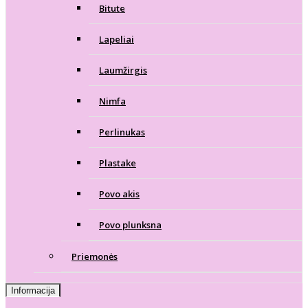
Bitute
Lapeliai
Laumžirgis
Nimfa
Perlinukas
Plastake
Povo akis
Povo plunksna
Priemonės
Informacija