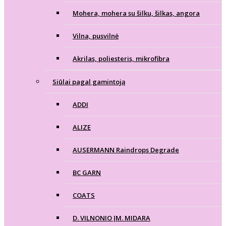
Mohera, mohera su šilku, šilkas, angora
Vilna, pusvilnė
Akrilas, poliesteris, mikrofibra
Siūlai pagal gamintoją
ADDI
ALIZE
AUSERMANN Raindrops Degrade
BC GARN
COATS
D. VILNONIO ĮM. MIDARA