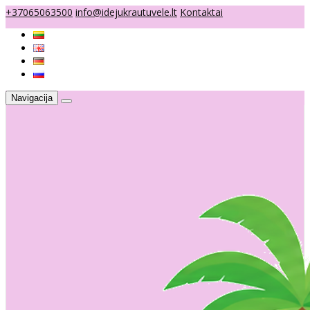
+37065063500
info@idejukrautuvele.lt
Kontaktai
Navigacija