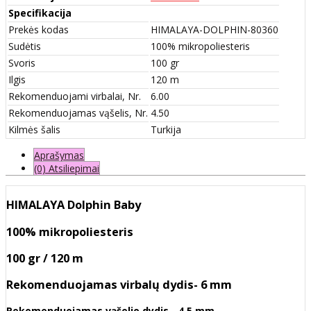
Specifikacija
Prekės kodas
HIMALAYA-DOLPHIN-80360
Sudėtis
100% mikropoliesteris
Svoris
100 gr
Ilgis
120 m
Rekomenduojami virbalai, Nr.
6.00
Rekomenduojamas vąšelis, Nr.
4.50
Kilmės šalis
Turkija
Aprašymas
(0) Atsiliepimai
HIMALAYA Dolphin Baby
100% mikropoliesteris
100 gr / 120 m
Rekomenduojamas virbalų dydis- 6 mm
Rekomenduojamas vąšelio dydis- 4.5 mm