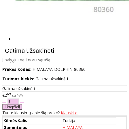
Į palyginimą
Į norų sąrašą
Prekės kodas:
HIMALAYA-DOLPHIN-80360
Turimas kiekis:
Galima užsakinėti
Galima užsakinėti
69
€2
su PVM
Turite klausimų apie šią prekę?
Klauskite
Kilmės šalis:
Turkija
Gamintojas:
HIMALAYA