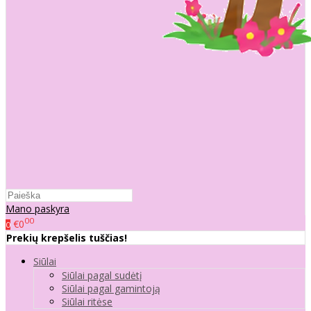
Mano paskyra
00
€0
0
Prekių krepšelis tuščias!
Siūlai
Siūlai pagal sudėtį
Siūlai pagal gamintoją
Siūlai ritėse