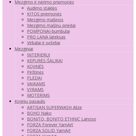
Mezgimo ir nėrimo priemonės
Audimo staklės
KITOS priemonės
Mezgimo mašinos
Mezgimo mašinų priedai
POMPONAI-bumbulai
PRO LANA lateksas
Virbalai ir vąšeliai
Mezginiai
INTERJERUI
KEPURĖS-ŠALIKAI
KOJINĖS
Pirštinės
PLEDAI
VAIKAMS
VYRAMS
MOTERIMS
Kojinių pasaulis
ARTISAN SUPERWASH Alize
BOHO Nako
BONITO, BONITO ETHNIC Lanoso
FORZA Forever YarnArt
FORZA SOLID YarnArt