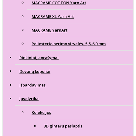
MACRAME COTTON Yarn Art
MACRAME XL Yarn Art
MACRAME YarnArt
Poliesterio nėrimo virvelės- 5,5-6.0 mm
Rinkiniai, aprašymai
Dovanų kuponai
Išpardavimas
Juvelyrika
Kolekcijos
3D gintaru paslaptis