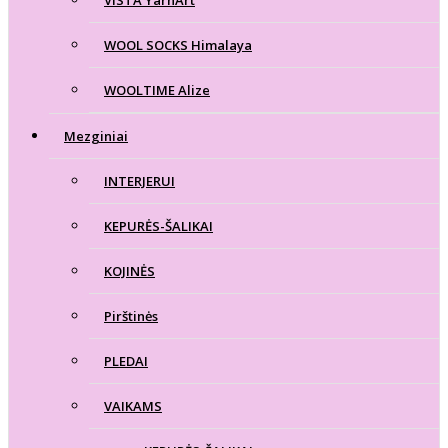
VISTA YarnArt
WOOL SOCKS Himalaya
WOOLTIME Alize
Mezginiai
INTERJERUI
KEPURĖS-ŠALIKAI
KOJINĖS
Pirštinės
PLEDAI
VAIKAMS