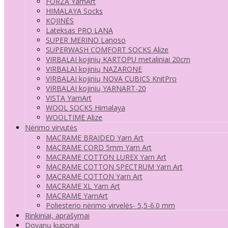
FORZA YarnArt
HIMALAYA Socks
KOJINĖS
Lateksas PRO LANA
SUPER MERINO Lanoso
SUPERWASH COMFORT SOCKS Alize
VIRBALAI kojinių KARTOPU metaliniai 20cm
VIRBALAI kojinių NAZARONE
VIRBALAI kojinių NOVA CUBICS KnitPro
VIRBALAI kojinių YARNART-20
VISTA YarnArt
WOOL SOCKS Himalaya
WOOLTIME Alize
Nėrimo virvutės
MACRAME BRAIDED Yarn Art
MACRAME CORD 5mm Yarn Art
MACRAME COTTON LUREX Yarn Art
MACRAME COTTON SPECTRUM Yarn Art
MACRAME COTTON Yarn Art
MACRAME XL Yarn Art
MACRAME YarnArt
Poliesterio nėrimo virvelės- 5,5-6.0 mm
Rinkiniai, aprašymai
Dovanų kuponai