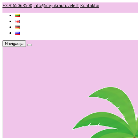
+37065063500
info@idejukrautuvele.lt
Kontaktai
Navigacija