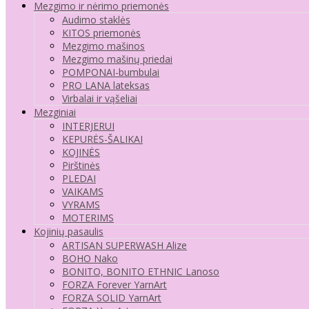
Mezgimo ir nėrimo priemonės
Audimo staklės
KITOS priemonės
Mezgimo mašinos
Mezgimo mašinų priedai
POMPONAI-bumbulai
PRO LANA lateksas
Virbalai ir vąšeliai
Mezginiai
INTERJERUI
KEPURĖS-ŠALIKAI
KOJINĖS
Pirštinės
PLEDAI
VAIKAMS
VYRAMS
MOTERIMS
Kojinių pasaulis
ARTISAN SUPERWASH Alize
BOHO Nako
BONITO, BONITO ETHNIC Lanoso
FORZA Forever YarnArt
FORZA SOLID YarnArt