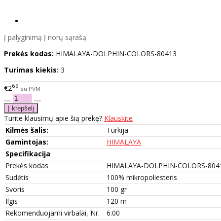
Į palyginimą
Į norų sąrašą
Prekės kodas:
HIMALAYA-DOLPHIN-COLORS-80413
Turimas kiekis:
3
69
€2
su PVM
Turite klausimų apie šią prekę?
Klauskite
Kilmės šalis:
Turkija
Gamintojas:
HIMALAYA
Specifikacija
Prekės kodas
HIMALAYA-DOLPHIN-COLORS-804
Sudėtis
100% mikropoliesteris
Svoris
100 gr
Ilgis
120 m
Rekomenduojami virbalai, Nr.
6.00