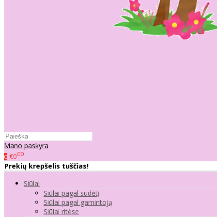
Mano paskyra
00
€0
0
Prekių krepšelis tuščias!
Siūlai
Siūlai pagal sudėtį
Siūlai pagal gamintoją
Siūlai ritėse