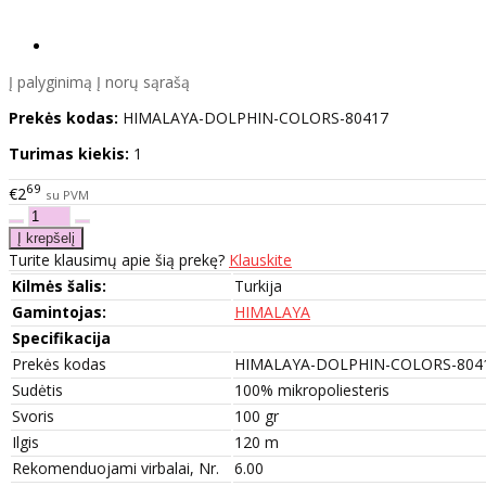
Į palyginimą
Į norų sąrašą
Prekės kodas:
HIMALAYA-DOLPHIN-COLORS-80417
Turimas kiekis:
1
69
€2
su PVM
Turite klausimų apie šią prekę?
Klauskite
Kilmės šalis:
Turkija
Gamintojas:
HIMALAYA
Specifikacija
Prekės kodas
HIMALAYA-DOLPHIN-COLORS-804
Sudėtis
100% mikropoliesteris
Svoris
100 gr
Ilgis
120 m
Rekomenduojami virbalai, Nr.
6.00