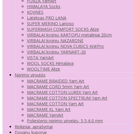
FORZA YarnArt
HIMALAYA Socks
KOJINĖS
Lateksas PRO LANA
SUPER MERINO Lanoso
SUPERWASH COMFORT SOCKS Alize
VIRBALAI kojinių KARTOPU metaliniai 20cm
VIRBALAI kojinių NAZARONE
VIRBALAI kojinių NOVA CUBICS KnitPro
VIRBALAI kojinių YARNART-20
VISTA YarnArt
WOOL SOCKS Himalaya
WOOLTIME Alize
Nėrimo virvutės
MACRAME BRAIDED Yarn Art
MACRAME CORD 5mm Yarn Art
MACRAME COTTON LUREX Yarn Art
MACRAME COTTON SPECTRUM Yarn Art
MACRAME COTTON Yarn Art
MACRAME XL Yarn Art
MACRAME YarnArt
Poliesterio nėrimo virvelės- 5,5-6.0 mm
Rinkiniai, aprašymai
Dovanų kuponai