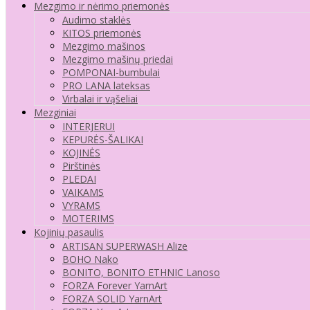
Mezgimo ir nėrimo priemonės
Audimo staklės
KITOS priemonės
Mezgimo mašinos
Mezgimo mašinų priedai
POMPONAI-bumbulai
PRO LANA lateksas
Virbalai ir vąšeliai
Mezginiai
INTERJERUI
KEPURĖS-ŠALIKAI
KOJINĖS
Pirštinės
PLEDAI
VAIKAMS
VYRAMS
MOTERIMS
Kojinių pasaulis
ARTISAN SUPERWASH Alize
BOHO Nako
BONITO, BONITO ETHNIC Lanoso
FORZA Forever YarnArt
FORZA SOLID YarnArt