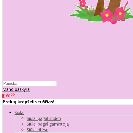
Mano paskyra
00
€0
0
Prekių krepšelis tuščias!
Siūlai
Siūlai pagal sudėtį
Siūlai pagal gamintoją
Siūlai ritėse