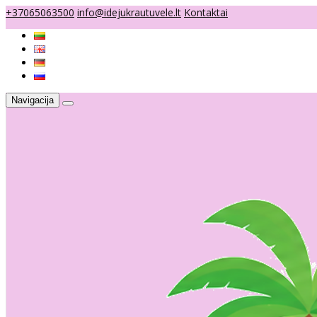
+37065063500
info@idejukrautuvele.lt
Kontaktai
Navigacija